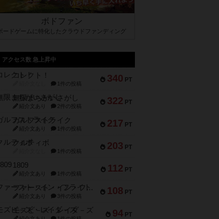
ボドファン
ボードゲームに特化したクラウドファンディング
アクセス数 急上昇中
コレクト！
340
PT
紹介文なし
1件の投稿
無限まちがいさがし
322
PT
紹介文あり
2件の投稿
ガルフストライク
217
PT
紹介文あり
1件の投稿
クルティボ
203
PT
紹介文なし
1件の投稿
1809
112
PT
紹介文あり
1件の投稿
ファースト・イン・フライト
108
PT
紹介文あり
3件の投稿
モズビ－ズ・レイダ－ズ
94
PT
紹介文あり
1件の投稿