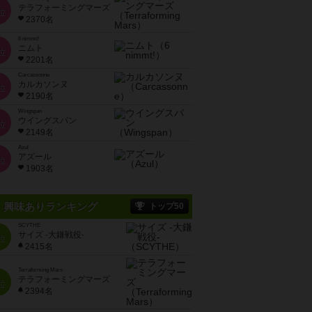
テラフォーミングマーズ
位
2370名
6 nimmt!
ニムト
位
2201名
Carcassonne
カルカソンヌ
位
2190名
Wingspan
ウイングスパン
位
2149名
Azul
アズール
位
1903名
興味ありランキング
トップ50
SCYTHE
サイズ -大鎌戦役-
位
2415名
Terraforming Mars
テラフォーミングマーズ
位
2394名