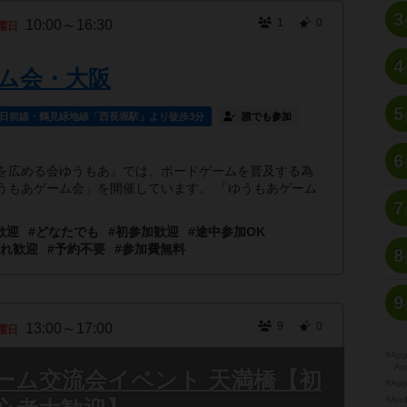
3
1
0
10:00～16:30
曜日
4
ム会・大阪
5
日前線・鶴見緑地線「西長堀駅」より徒歩3分
誰でも参加
6
広める会ゆうもあ』では、ボードゲームを普及する為
うもあゲーム会」を開催しています。 「ゆうもあゲーム
7
歓迎
#どなたでも
#初参加歓迎
#途中参加OK
連れ歓迎
#予約不要
#参加費無料
8
9
9
0
13:00～17:00
曜日
※A
Ap
ーム交流会イベント 天満橋【初
※Ap
※A