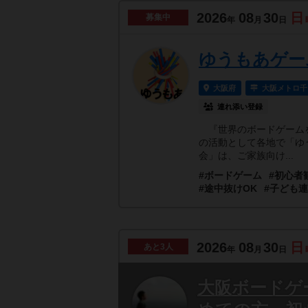
2026
08
30
日
募集中
年
月
日
ゆうもあゲー
大阪府
大阪メトロ千
連れ添い登録
『世界のボードゲームを
の活動として各地で「ゆ
会」は、ご家族向け...
#ボードゲーム
#初心者
#途中抜けOK
#子ども
2026
08
30
日
あと
3人
年
月
日
大阪ボードゲ