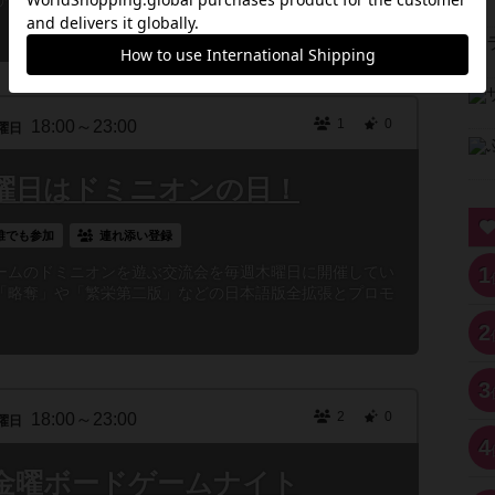
ひとり様でご来店頂いても相席で遊んでいただけます。ま
1
0
18:00～23:00
曜日
曜日はドミニオンの日！
誰でも参加
連れ添い登録
1
ームのドミニオンを遊ぶ交流会を毎週木曜日に開催してい
「略奪」や「繁栄第二版」などの日本語版全拡張とプロモ
2
3
2
0
18:00～23:00
曜日
4
金曜ボードゲームナイト