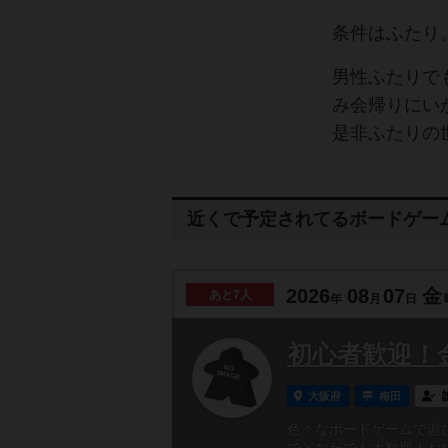
条件はふたり
男性ふたりで
み会帰りにい
是非ふたりの
近くで予定されてるボードゲー
2026
08
07
金
あと
7人
年
月
日
初心者歓迎！
大阪府
梅田
色々なボードゲームで遊