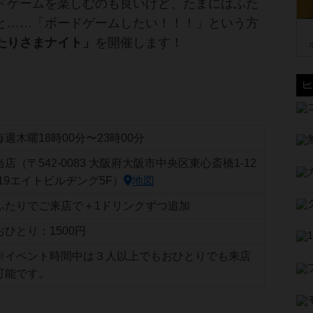
ドゲームを楽しむのも良いけど、たまにはふた
と……「ボードゲームしたい！！！」という方
たりさまナイト」
を開催します！
毎週木曜18時00分〜23時00分
当店（〒542-0083 大阪府大阪市中央区東心斎橋1-12
-19エイトビルヂング5F）
地図
ふたりでご来店で＋1ドリンクずつ追加
おひとり：1500円
※イベント時間中は３人以上でもおひとりでも来店
可能です。