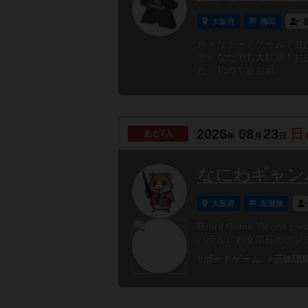
大阪府
梅田
色々なボードゲームで遊
でどなたでも大歓迎！お
た、初めて遊ぶボ...
2026
08
23
日
あと
7人
年
月
日
なにわギャンパラ
大阪府
淀屋橋
Board Game Yarena
パラなにわ支部長のピンク
#ボードゲーム
#正体隠