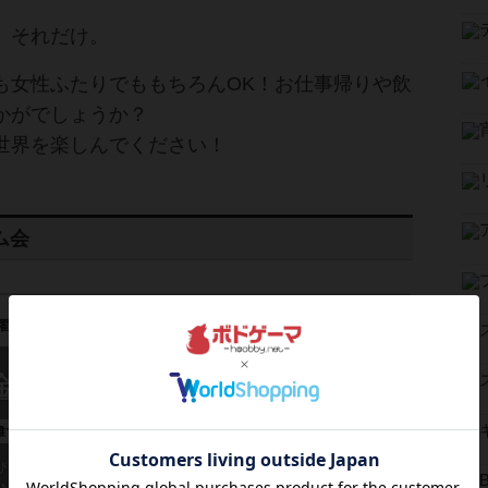
。それだけ。
も女性ふたりでももちろんOK！お仕事帰りや飲
かがでしょうか？
世界を楽しんでください！
ム会
5
0
18:00～23:00
曜日
金曜ボードゲームナイト
誰でも参加
連れ添い登録
びましょう！初心者の人からボードゲームが大好きな人ま