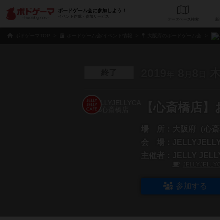
ボードゲーム会に参加しよう！
イベント作成・参加サービス
データベース
検
ボドゲーマTOP
ボードゲーム会/イベント情報
大阪府のボードゲーム会
2019
8
8
終了
年
月
日
【心斎橋店】
場 所：
大阪府（心斎
会 場：
JELLYJEL
主催者：
JELLY JEL
JELLYJELL
参加する