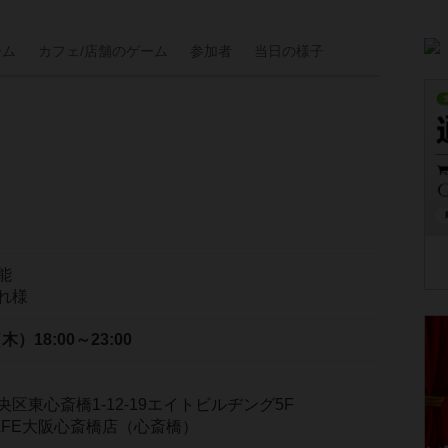
ーム
カフェ/
店舗の
ゲーム
参加者
当日の
様子
能
れ様
（木）
18:00～23:00
区東心斎橋1-12-19エイトビルヂング5F
YCAFE大阪心斎橋店（心斎橋）