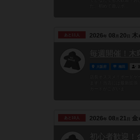
でどなたでも大歓迎！お
た、初めて遊ぶボ...
2026
08
20
木
あと
11人
年
月
日
毎週開催！木
大阪府
梅田
店長オススメ！ボードゲ
ます！当店には最新拡張
カードがございま...
2026
08
21
金
あと
10人
年
月
日
初心者歓迎！