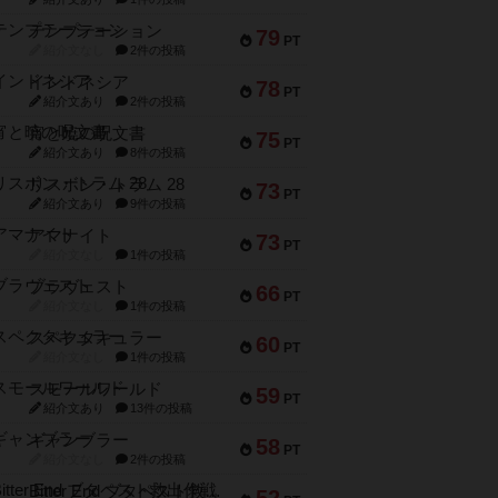
テンプテーション
79
PT
紹介文なし
2件の投稿
インドネシア
78
PT
紹介文あり
2件の投稿
宵と暁の呪文書
75
PT
紹介文あり
8件の投稿
リスボン・トラム 28
73
PT
紹介文あり
9件の投稿
アマナイト
73
PT
紹介文なし
1件の投稿
ブラヴェスト
66
PT
紹介文なし
1件の投稿
スペクタキュラー
60
PT
紹介文なし
1件の投稿
スモールワールド
59
PT
紹介文あり
13件の投稿
ギャンブラー
58
PT
紹介文なし
2件の投稿
Bitter End ブタペスト救出作戦