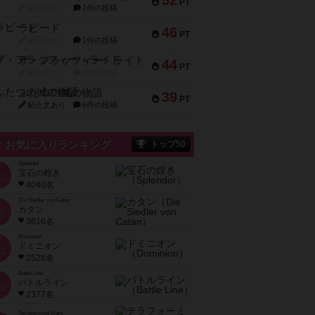
52
PT
紹介文なし
1件の投稿
ラピード
46
PT
紹介文なし
1件の投稿
ザ・フラッフィー・ライト
44
PT
紹介文なし
0件の投稿
ふたつの城の物語
39
PT
紹介文あり
6件の投稿
お気に入りランキング
トップ50
Splendor
宝石の煌き
位
4040名
Die Siedler von Catan
カタン
位
3616名
Dominion
ドミニオン
位
2528名
Battle Line
バトルライン
位
2377名
Terraforming Mars