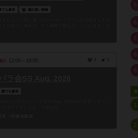
5
誰でも参加
連れ添い登録
びましょう！初心者の人からボードゲームが大好きな人ま
6
ひとり様でご来店頂いても相席で遊んでいただけます。ま
7
8
9
0
12:00～18:00
曜日
9
会SS Aug. 2026
誰でも参加
 presentsなにわギャンパラ会SS Aug. 2026BGY会長*／ギャン
1
ダガーと申します。今回はギ...
匿系
#初参加歓迎
2