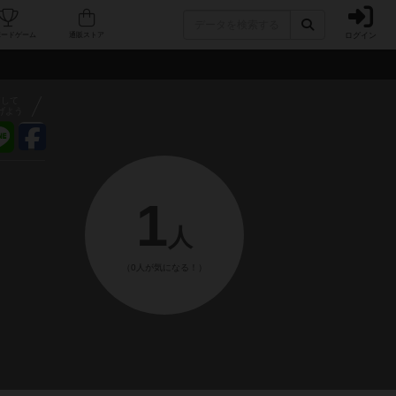
ログイン
フェ/店舗
人気ボードゲーム
通販ストア
アして
げよう
1
人
（0人が気になる！）