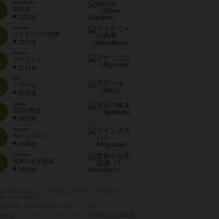
Stone Garden
枯山水
位
2281名
Viticulture
ワイナリーの四季
位
2272名
Agricola
アグリコラ
位
2119名
Azul
アズール
位
2035名
Splendor
宝石の煌き
位
2028名
Wingspan
ウイングスパン
位
2006名
7 Wonders
世界の七不思議
位
1919名
pple、Apple のロゴ は、米国および他の国々で登録された
ple Inc.の商標です。
p Store は、Apple Inc.のサービスマークです。
ndroid は、グーグル インコーポレイテッドの商標または登録商