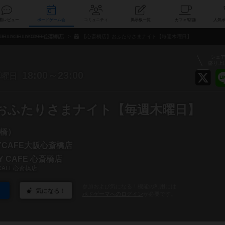
索
新着レビュー
ボードゲーム会
コミュニティ
掲示板一覧
カ
JELLYJELLYCAFE心斎橋店
【心斎橋店】おふたりさまナイト【毎週木曜日】
シェ
盛り上
木
18:00～23:00
曜日
おふたりさまナイト【毎週木曜日】
橋）
LYCAFE大阪心斎橋店
LY CAFE 心斎橋店
YCAFE心斎橋店
参加および気になる！機能の利用には
気になる！
ボドゲーマへのログイン
が必要です。