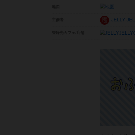
地図
JELLY J
主催者
登録先
カフェ/店舗