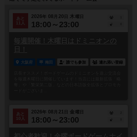
2026
08
20
木
年
月
日
曜日
1
あと
18:00～23:00
11人
0
毎週開催！木曜日はドミニオンの
日！
大阪府
梅田
誰でも参加
連れ添い登録
店長オススメ！ボードゲームのドミニオンを遊ぶ交流会
を毎週木曜日に開催しています！当店には最新拡張「略
奪」や「繁栄第二版」などの日本語版全拡張とプロモカ
ードがございま...
2026
08
21
金
年
月
日
曜日
2
あと
18:00～23:00
10人
0
初心者歓迎！金曜ボードゲームナイ