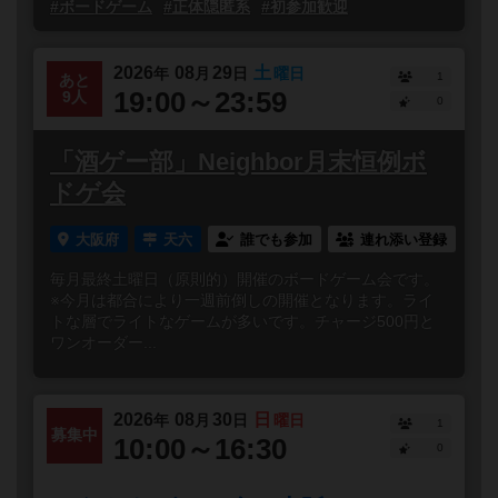
#ボードゲーム
#正体隠匿系
#初参加歓迎
2026
08
29
土
年
月
日
曜日
1
あと
19:00～23:59
9人
0
「酒ゲー部」Neighbor月末恒例ボ
ドゲ会
大阪府
天六
誰でも参加
連れ添い登録
毎月最終土曜日（原則的）開催のボードゲーム会です。
※今月は都合により一週前倒しの開催となります。ライ
トな層でライトなゲームが多いです。チャージ500円と
ワンオーダー...
2026
08
30
日
年
月
日
曜日
1
募集中
10:00～16:30
0