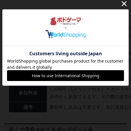
イベント概要
毎週日曜18:00〜21:00 （途中参加・
時間
＊21:00以降も追加料金ナシで人狼
きます。
JELLYJELLYCAFE心斎橋店（〒54
開催場所
橋1-12-19エイトビルヂング5F）
地図
人狼参加者各店舗約15名
人数
＊ボードゲーム利用のみのお客様も受
1,500円（1ドリンク付き）＊ボード
参加料金
途中から参加できます。その際の参加
備考
事前申し込みは不要です。当日直接お
近くで予定されてるボードゲーム会