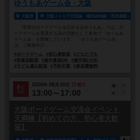
ゆうもあゲーム会・大阪
大阪府
大阪メトロ千日前線・鶴見緑地線「西長堀駅」より
『世界のボードゲームを広める会ゆうもあ』では、ボ
ードゲームを普及する為の活動として各地で「ゆうもあ
ゲーム会」を開催しています。 「ゆうもあゲーム会」
は、ご家族向け...
#ボードゲーム
#初心者歓迎
#どなたでも
#初参加歓迎
#途中参加OK
#途中抜けOK
#子ども連れ歓迎
#予約不要
#参加費無料
2026
08
30
日
年
月
日
曜日
9
あと
13:00～17:00
3人
0
大阪ボードゲーム交流会イベント
天満橋【初めての方、初心者大歓
迎】