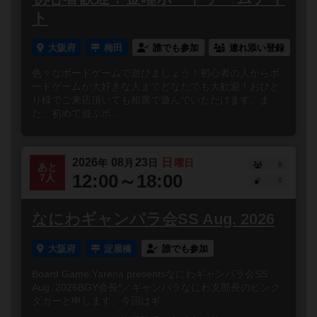
ト
大阪府
梅田
誰でも参加
連れ添い登録
色々なボードゲームで遊びましょう！初心者の人からボ
ードゲームが大好きな人までどなたでも大歓迎！おひと
り様でご来店頂いても相席で遊んでいただけます。ま
た、初めて遊ぶボ...
2026
08
23
日
年
月
日
曜日
9
あと
12:00～18:00
7人
0
なにわギャンパラ会SS Aug. 2026
大阪府
淀屋橋
誰でも参加
Board Game Yarena presentsなにわギャンパラ会SS
Aug. 2026BGY会長*／ギャンパラなにわ支部長のピンク
ダガーと申します。今回はギ...