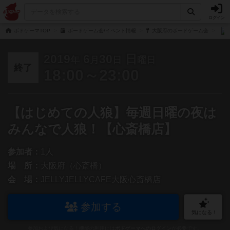
ログイン
ボドゲーマTOP
ボードゲーム会/イベント情報
大阪府のボードゲーム会
2019
6
30
日
年
月
日
曜日
終了
18:00～23:00
【はじめての人狼】毎週日曜の夜は
みんなで人狼！【心斎橋店】
参加者：
1人
場 所：
大阪府（心斎橋）
会 場：
JELLYJELLYCAFE大阪心斎橋店
参加する
気になる！
参加および気になる！機能の利用には
ボドゲーマへのログイン
が必要です。