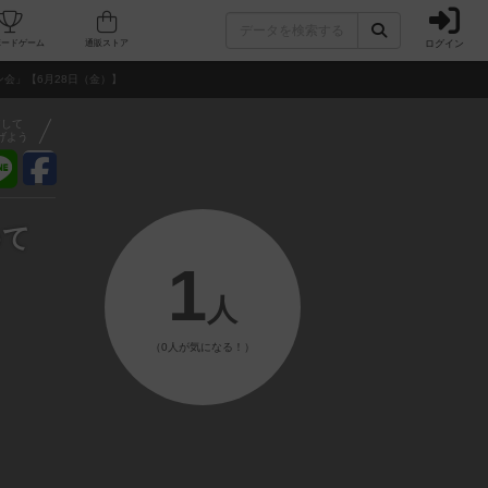
ログイン
フェ/店舗
人気ボードゲーム
通販ストア
会」【6月28日（金）】
アして
げよう
めて
1
人
（0人が気になる！）