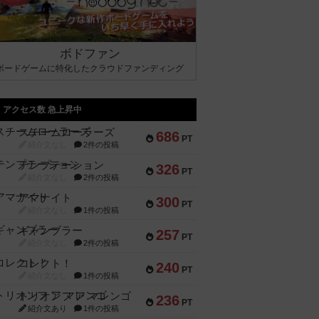
ボドファン
ボードゲームに特化したクラウドファンディング
アクセス数 急上昇中
スチームローラーズ
686
PT
紹介文なし
2件の投稿
テンプテーション
326
PT
紹介文なし
2件の投稿
アマナイト
300
PT
紹介文なし
1件の投稿
ギャンブラー
257
PT
紹介文なし
2件の投稿
コレクト！
240
PT
紹介文なし
1件の投稿
トリオンフ ア マレンゴ
236
PT
紹介文あり
1件の投稿