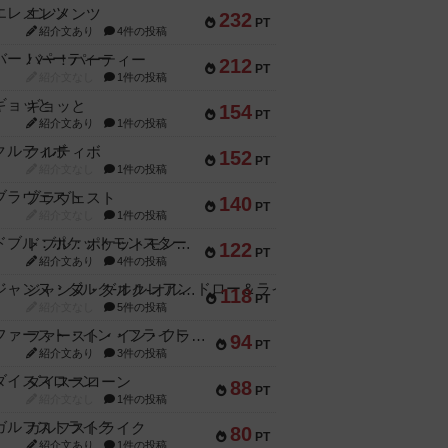
エレメンツ
232
PT
紹介文あり
4件の投稿
バー！パーティー
212
PT
紹介文なし
1件の投稿
ギョッと
154
PT
紹介文あり
1件の投稿
クルティボ
152
PT
紹介文なし
1件の投稿
ブラヴェスト
140
PT
紹介文なし
1件の投稿
ドブル：ポケットモンスター
122
PT
紹介文あり
4件の投稿
ジャンヌ・ダルク-オルレアン ドロー＆ライト
118
PT
紹介文なし
5件の投稿
ファースト・イン・フライト
94
PT
紹介文あり
3件の投稿
ダイススローン
88
PT
紹介文なし
1件の投稿
ガルフストライク
80
PT
紹介文あり
1件の投稿