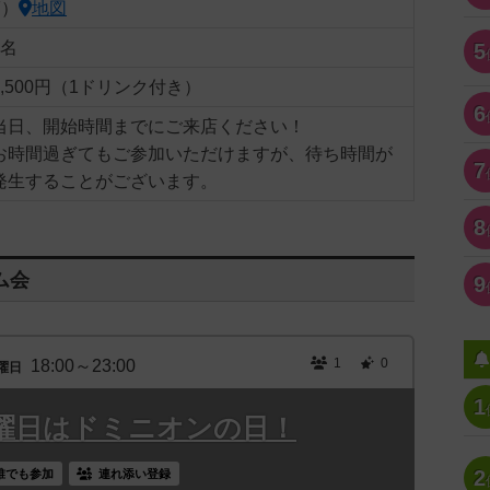
F）
地図
8名
5
1,500円（1ドリンク付き）
6
当日、開始時間までにご来店ください！
お時間過ぎてもご参加いただけますが、待ち時間が
7
発生することがございます。
8
ム会
9
1
0
18:00～23:00
曜日
1
曜日はドミニオンの日！
2
誰でも参加
連れ添い登録