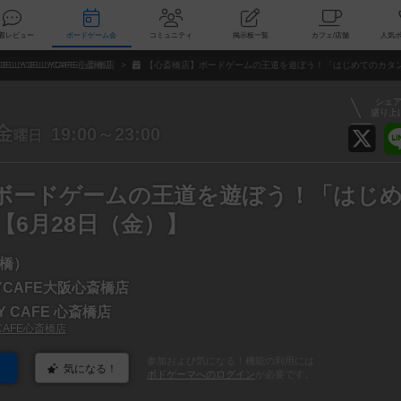
索
新着レビュー
ボードゲーム会
コミュニティ
掲示板一覧
カ
JELLYJELLYCAFE心斎橋店
【心斎橋店】ボードゲームの王道を遊ぼう！「はじめてのカタン
シェ
盛り上
金
19:00～23:00
曜日
ボードゲームの王道を遊ぼう！「はじ
【6月28日（金）】
橋）
LYCAFE大阪心斎橋店
LY CAFE 心斎橋店
YCAFE心斎橋店
参加および気になる！機能の利用には
気になる！
ボドゲーマへのログイン
が必要です。