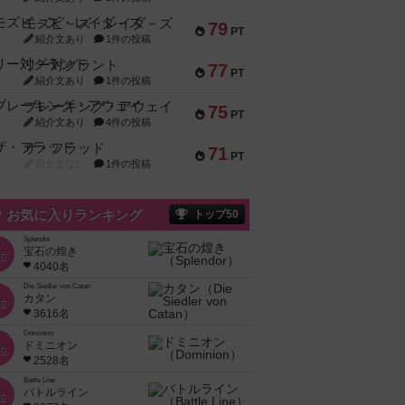
モズビ－ズ・レイダ－ズ
79
PT
紹介文あり
1件の投稿
リー対グラント
77
PT
紹介文あり
1件の投稿
ブレーキング・アウェイ
75
PT
紹介文あり
4件の投稿
ザ・フラッド
71
PT
紹介文なし
1件の投稿
お気に入りランキング
トップ50
Splendor
宝石の煌き
位
4040名
Die Siedler von Catan
カタン
位
3616名
Dominion
ドミニオン
位
2528名
Battle Line
バトルライン
位