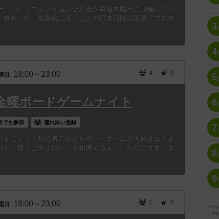
ームのドミニオンを遊ぶ交流会を毎週木曜日に開催してい
「略奪」や「繁栄第二版」などの日本語版全拡張とプロモ
3
4
4
0
18:00～23:00
曜日
5
金曜ボードゲームナイト
6
誰でも参加
連れ添い登録
7
びましょう！初心者の人からボードゲームが大好きな人ま
ひとり様でご来店頂いても相席で遊んでいただけます。ま
8
9
1
0
18:00～23:00
曜日
※A
Ap