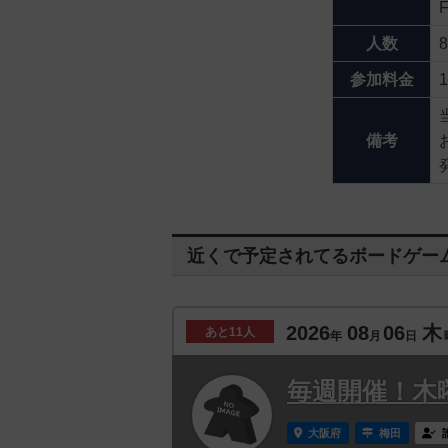
人数
参加料金
備考
近くで予定されてるボードゲー
2026
08
06
木
あと
11人
年
月
日
毎週開催！木
大阪府
梅田