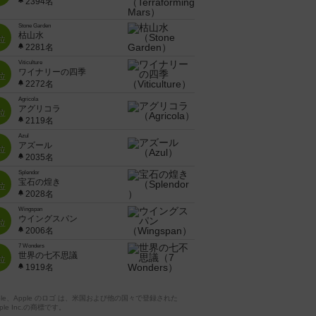
2394名
Stone Garden
枯山水
位
2281名
Viticulture
ワイナリーの四季
位
2272名
Agricola
アグリコラ
位
2119名
Azul
アズール
位
2035名
Splendor
宝石の煌き
位
2028名
Wingspan
ウイングスパン
位
2006名
7 Wonders
世界の七不思議
位
1919名
pple、Apple のロゴ は、米国および他の国々で登録された
ple Inc.の商標です。