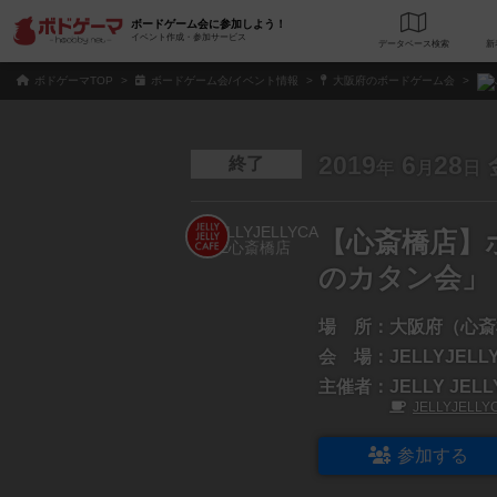
ボードゲーム会に参加しよう！
イベント作成・参加サービス
データベース
検
ボドゲーマTOP
ボードゲーム会/イベント情報
大阪府のボードゲーム会
2019
6
28
終了
年
月
日
【心斎橋店】
のカタン会」
場 所：
大阪府（心斎
会 場：
JELLYJEL
主催者：
JELLY JEL
JELLYJELL
参加する