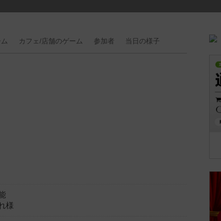
ーム
カフェ/
店舗の
ゲーム
参加者
当日の
様子
能
れ様