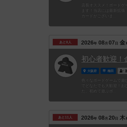
店長オススメ！ボードゲ
ます！当店には最新拡張
カードがございま...
2026
08
07
金
あと
8人
年
月
日
初心者歓迎！
大阪府
梅田
色々なボードゲームで遊
でどなたでも大歓迎！お
た、初めて遊ぶボ...
2026
08
20
木
あと
11人
年
月
日