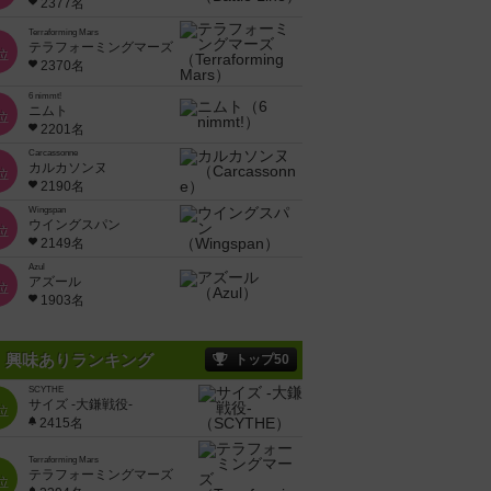
2377名
Terraforming Mars
テラフォーミングマーズ
位
2370名
6 nimmt!
ニムト
位
2201名
Carcassonne
カルカソンヌ
位
2190名
Wingspan
ウイングスパン
位
2149名
Azul
アズール
位
1903名
興味ありランキング
トップ50
SCYTHE
サイズ -大鎌戦役-
位
2415名
Terraforming Mars
テラフォーミングマーズ
位