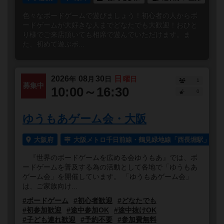
色々なボードゲームで遊びましょう！初心者の人からボ
ードゲームが大好きな人までどなたでも大歓迎！おひと
り様でご来店頂いても相席で遊んでいただけます。ま
た、初めて遊ぶボ...
2026
08
30
日
年
月
日
曜日
1
募集中
10:00～16:30
0
ゆうもあゲーム会・大阪
大阪府
大阪メトロ千日前線・鶴見緑地線「西長堀駅」より
『世界のボードゲームを広める会ゆうもあ』では、ボ
ードゲームを普及する為の活動として各地で「ゆうもあ
ゲーム会」を開催しています。 「ゆうもあゲーム会」
は、ご家族向け...
#ボードゲーム
#初心者歓迎
#どなたでも
#初参加歓迎
#途中参加OK
#途中抜けOK
#子ども連れ歓迎
#予約不要
#参加費無料