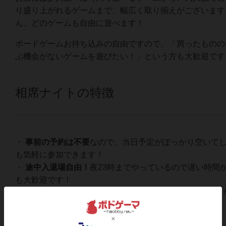
り盛り上がれるゲームまで、幅広く取り揃えがございます
ん、どのゲームも自由に遊べます！
ボードゲームお持ち込みの自由ですので、「買ったものの
ぶ機会がないゲームを遊びたい！」という方も大歓迎です
相席ナイトの特徴
・
事前の予約は不要
なので、当日予定がぽっかり空いて
も気軽に参加できます！
・
途中入退場自由！
夜23時までやっているので遅い時間
も大歓迎です！
・
相席OKの方多数！
初めて会った方同士でもすぐ仲良く
ています！