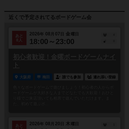
近くで予定されてるボードゲーム会
2026
08
07
金
年
月
日
曜日
4
あと
18:00～23:00
8人
0
初心者歓迎！金曜ボードゲームナイ
ト
大阪府
梅田
誰でも参加
連れ添い登録
色々なボードゲームで遊びましょう！初心者の人からボ
ードゲームが大好きな人までどなたでも大歓迎！おひと
り様でご来店頂いても相席で遊んでいただけます。ま
た、初めて遊ぶボ...
2026
08
20
木
年
月
日
曜日
1
あと