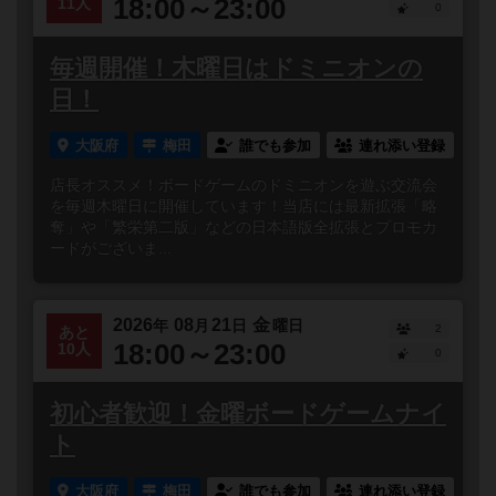
18:00～23:00
11人
0
毎週開催！木曜日はドミニオンの
日！
大阪府
梅田
誰でも参加
連れ添い登録
店長オススメ！ボードゲームのドミニオンを遊ぶ交流会
を毎週木曜日に開催しています！当店には最新拡張「略
奪」や「繁栄第二版」などの日本語版全拡張とプロモカ
ードがございま...
2026
08
21
金
年
月
日
曜日
2
あと
18:00～23:00
10人
0
初心者歓迎！金曜ボードゲームナイ
ト
大阪府
梅田
誰でも参加
連れ添い登録