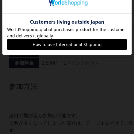
イベント概要
時間
18:00〜23:00
当店（〒542-0083 大阪府大阪市中央区東心斎
開催場所
9エイトビルヂング5F）
地図
人数
お一人様から
参加料金
1,500円（1ドリンク付き）
参加方法
当日の飛び込み参加が可能です。
人数が多くなってしまった場合は、テーブルを分けてご案
す。