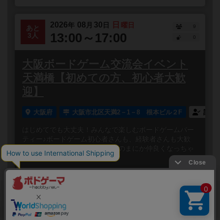
2026
08
30
日
年
月
日
曜日
9
あと
13:00～17:00
3人
0
大阪ボードゲーム交流会イベント
天満橋【初めての方、初心者大歓
迎】
大阪府
大阪市北区天満2－1－8 根本ビル２F
誰で
はじめてでも大丈夫！みんなで楽しむボードゲームパー
ティー♪ボードゲーム初心者さんも、経験者さんも大歓
迎！笑って、しゃべって、いつのまにか仲良くなっちゃ
う✨みんなでワ...
閉じる
Copyright (c)
ボードゲームのプレイ履歴を記録し
【ボドゲーマ】ボードゲームの総合情報サイト
て、
All rights reserved.
自分のデータを管理しませんか？