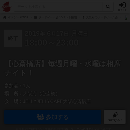
ログイン
ボドゲーマTOP
ボードゲーム会/イベント情報
大阪府のボードゲーム会
2019
6
17
月
年
月
日
曜日
終了
18:00～23:00
【心斎橋店】毎週月曜・水曜は相席
ナイト！
参加者：
1人
場 所：
大阪府（心斎橋）
会 場：
JELLYJELLYCAFE大阪心斎橋店
参加する
気になる！
参加および気になる！機能の利用には
ボドゲーマへのログイン
が必要です。