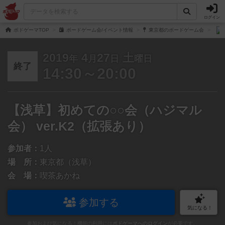
ログイン
ボドゲーマTOP
ボードゲーム会/イベント情報
東京都のボードゲーム会
2019
4
27
土
年
月
日
曜日
終了
14:30～20:00
【浅草】初めての○○会（ハジマル
会） ver.K2（拡張あり）
参加者：
1人
場 所：
東京都（浅草）
会 場：
喫茶あかね
参加する
気になる！
参加および気になる！機能の利用には
ボドゲーマへのログイン
が必要です。