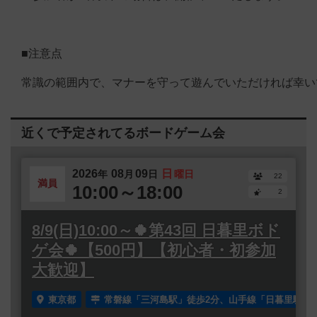
■注意点
常識の範囲内で、マナーを守って遊んでいただければ幸い
近くで予定されてるボードゲーム会
2026
08
09
日
年
月
日
曜日
22
満員
10:00～18:00
2
8/9(日)10:00～🍀第43回 日暮里ボド
ゲ会🍀【500円】【初心者・初参加
大歓迎】
東京都
常磐線「三河島駅」徒歩2分、山手線「日暮里駅」徒