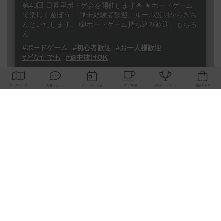
第43回 日暮里ボドゲ会を開催します🌟 ★ボードゲーム
で楽しく遊ぼう！ 🔰未経験者歓迎。ルール説明からきち
んといたします。 🎲ボードゲーム持ち込み歓迎。もちろ
ん...
#ボードゲーム
#初心者歓迎
#お一人様歓迎
#どなたでも
#途中抜けOK
2026
08
23
日
年
月
日
曜日
1
あと
13:00～20:00
15人
0
【第３回：2026/08/23 (浅草橋)】オ
ープン ボードゲーム会
東京都
浅草橋（JR駅西口から3分）、秋葉原から12分
東京、浅草橋駅の近郊にて、ボードゲーム会を開きま
す。ボードゲームに興味をお持ちの方、最近ボードゲー
ムやれてなくてまた遊びたいなぁと思っている方、博麗
神社例大祭やらゲ...
#ボードゲーム
#お一人様歓迎
#初参加歓迎