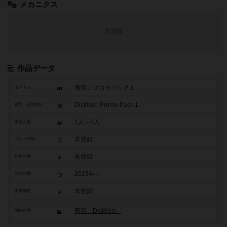
メカニクス
未登録
作品データ
蒸留：プロモパック１
タイトル
Distilled: Promo Pack 1
原題・英題表記
1人～5人
参加人数
未登録
プレイ時間
未登録
対象年齢
2023年～
発売時期
未登録
参考価格
蒸留（Distilled）
関連作品