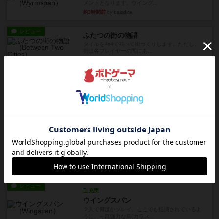
メントとなります。ウイング...
約3時間前
by daisdice
レビュー
ふたつの街の物語
タイルを4×4で並べて街づくりします。ただし、
街は各プレイヤーの間にあ...
約7時間前
by ジェイとと
ルール/インスト
画像付き
ざりかに将棋
３種類の駒だけが登場する超シンプルな将棋系ゲ
ーム入門作品です♪(＾＾)...
約7時間前
by あんちっく
レビュー
エージェントアベニュー
追いついたら勝ち。シンプルなルールと直感的な
目的で、ボドゲ慣れしていな...
約7時間前
by daisdice
レビュー
充実
ウイングスパン
２人で何度かプレイ。ここでも指摘されているよ
うに、一部強力な鳥(カラス...