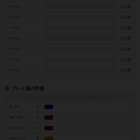
-
非公開
7点の人
-
非公開
6点の人
-
非公開
5点の人
-
非公開
4点の人
-
非公開
3点の人
-
非公開
2点の人
-
非公開
1点の人
プレイ感の評価
トグルスイッチを押すとプレイ感（
※
）の投票ができます
0
運・確率
0
戦略・判断力
0
交渉・立ち回り
0
心理戦・ブラフ