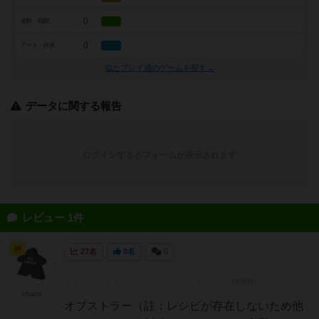
0
攻防・戦闘
0
アート・外見
似たプレイ感のゲームを探す→
データに関する報告
ログインするとフォームが表示されます
レビュー 1件
神
27名
0名
0
chaco
オプストラー（註：レシピが存在しないため他