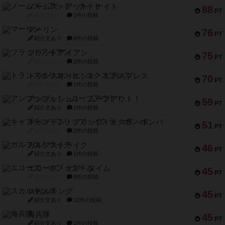
ノームズ・アット・ナイト
88
PT
紹介文なし
1件の投稿
マーリン
76
PT
紹介文あり
6件の投稿
フラットアイアン
75
PT
紹介文なし
2件の投稿
トランスオリエント・エクスプレス
70
PT
紹介文なし
1件の投稿
アンブッシュ！：ムーブアウト！
59
PT
紹介文あり
1件の投稿
キャプテン・フリップ：イスラ・ボンバ
51
PT
紹介文なし
2件の投稿
ガルフストライク
46
PT
紹介文あり
1件の投稿
エコーズ・オブ・タイム
45
PT
紹介文なし
8件の投稿
スカルキング
45
PT
紹介文あり
12件の投稿
海兵隊
45
PT
紹介文あり
1件の投稿