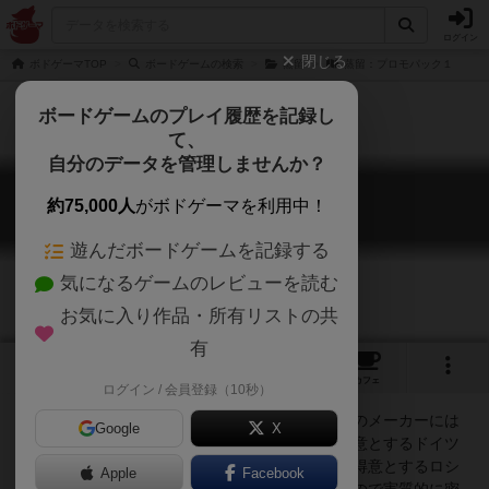
ログイン
閉じる
ボドゲーマTOP
ボードゲームの検索
蒸留
蒸留：プロモパック１
ボードゲームのプレイ履歴を記録し
て、
自分のデータを管理しませんか？
蒸留：プロモパック１
約75,000人
がボドゲーマを利用中！
Distilled: Promo Pack 1
遊んだボードゲームを記録する
気になるゲームのレビューを読む
お気に入り作品・所有リストの共
有
1
1
トップ
画像
動画
レビュー
カフェ
ログイン / 会員登録（10秒）
オプストラー（註：レシピが存在しないため他のメーカーには
Google
X
製造できないので、実質的には密造酒扱い）を得意とするドイツ
人、密造酒を得意とするアメリカ人、ウォッカを得意とするロシ
Apple
Facebook