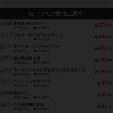
アクセス数 急上昇中
無限まちがいさがし
574
PT
紹介文あり
2件の投稿
リワイルド：サウスアメリカ
389
PT
紹介文なし
2件の投稿
アンダー・ザ・テーブラー
378
PT
紹介文あり
1件の投稿
宵と暁の呪文書
133
PT
紹介文あり
8件の投稿
セミファイナル ～お前はまだ生きている～
103
PT
紹介文あり
1件の投稿
ワン・トゥ・ファイブ
97
PT
紹介文あり
1件の投稿
南北戦争
91
PT
紹介文あり
1件の投稿
ふたつの城の物語
91
PT
紹介文あり
6件の投稿