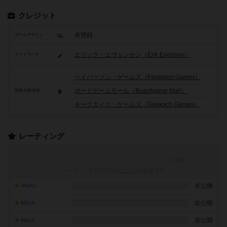
クレジット
未登録
ゲームデザイン
エリック・エヴェンセン（Erik Evensen）
アートワーク
ペイバーソン・ゲームズ（Paverson Games）
ボードゲームモール（Boardgame Mall）
関連企業/団体
ギークエイク・ゲームズ（Geekach Games）
レーティング
レーティングを行うには
ログイン
が必要です
-
非公開
10点の人
-
非公開
9点の人
-
非公開
8点の人