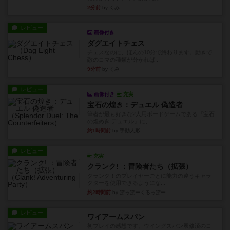
2分前
by くみ
レビュー
画像付き
ダグエイトチェス
チェスなのに、ほんの10分で終わります。動きで
敵のコマの種類が分かれば...
9分前
by くみ
レビュー
画像付き
充実
宝石の煌き：デュエル 偽造者
筆者が最も好きな2人用ボードゲームである『宝石
の煌めき デュエル』に、...
約1時間前
by 手動人形
レビュー
充実
クランク! ：冒険者たち（拡張）
クランク！のプレイヤーごとに能力の違うキャラ
クターを使用できるようにな...
約2時間前
by ぽっぽーくるっぽー
レビュー
ワイアームスパン
初プレイの感想です。ウイングスパン履修済のコ