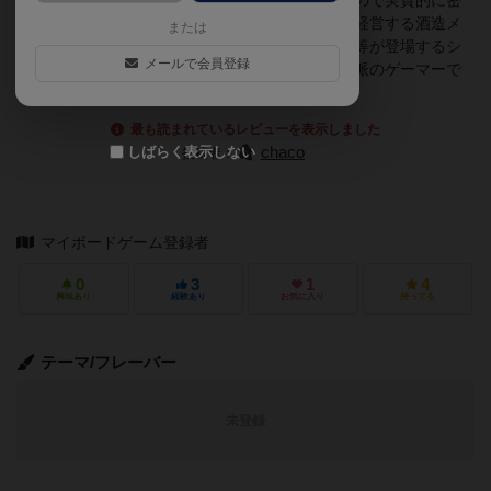
ア人、アブサン（註；やはりレシピが存在しないので実質的に密
造酒扱い）を得意とするアルジェリア人の４人が経営する酒造メ
または
ーカー（？）がカード化されています。但し、彼等が登場するシ
メールで会員登録
ナリオはは用意されていないので、シナリオ自作派のゲーマーで
なければ特に必要のない拡張です。
最も読まれているレビューを表示しました
しばらく表示しない
chaco
投稿者：
マイボードゲーム登録者
0
3
1
4
興味あり
経験あり
お気に入り
持ってる
テーマ/フレーバー
未登録