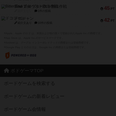
Bitter End ブタペスト救出作戦
45
PT
紹介文なし
1件の投稿
ドコジャン
42
PT
紹介文あり
10件の投稿
※Apple、Apple のロゴ は、米国および他の国々で登録されたApple Inc.の商標です。
※App Store は、Apple Inc.のサービスマークです。
※Android は、グーグル インコーポレイテッドの商標または登録商標です。
※Google Play とそのロゴは、Google Inc.の商標または登録商標です。
ボドゲーマTOP
ボードゲームを検索する
ボードゲームの新着レビュー
ボードゲーム会情報