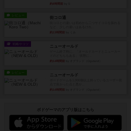
約8時間前
by S
レビュー
街コロ通
街コロとの違いは初めから二つサイコロを振れる
など、少しの違いはあるけれ...
約13時間前
by くみ
戦略やコツ
ニューオールド
ゲーム終了時に、「オールドカードとニューカー
ドのどちらもある」 状態に...
約14時間前
by オグランド（Oguland）
レビュー
ニューオールド
ボードゲームを1,000個以上持っているユーザー視
点で良かった点と悪か...
約14時間前
by オグランド（Oguland）
ボドゲーマのアプリ版はこちら