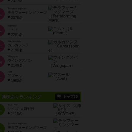
2377名
Terraforming Mars
テラフォーミングマーズ
位
2370名
6 nimmt!
ニムト
位
2201名
Carcassonne
カルカソンヌ
位
2190名
Wingspan
ウイングスパン
位
2149名
Azul
アズール
位
1903名
興味ありランキング
トップ50
SCYTHE
サイズ -大鎌戦役-
位
2415名
Terraforming Mars
テラフォーミングマーズ
位