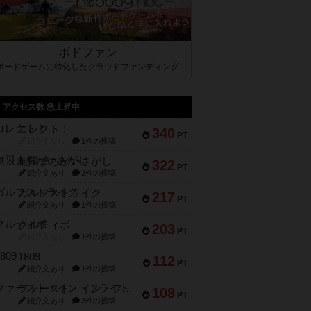
ボドファン
ボードゲームに特化したクラウドファンディング
アクセス数 急上昇中
コレクト！
340
PT
紹介文なし
1件の投稿
無限まちがいさがし
322
PT
紹介文あり
2件の投稿
ガルフストライク
217
PT
紹介文あり
1件の投稿
クルティボ
203
PT
紹介文なし
1件の投稿
1809
112
PT
紹介文あり
1件の投稿
ファースト・イン・フライト
108
PT
紹介文あり
3件の投稿