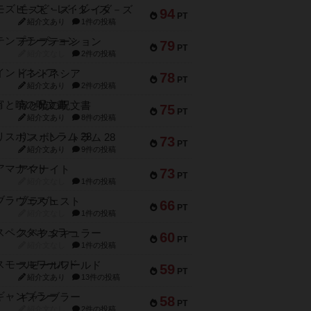
モズビ－ズ・レイダ－ズ
94
PT
紹介文あり
1件の投稿
テンプテーション
79
PT
紹介文なし
2件の投稿
インドネシア
78
PT
紹介文あり
2件の投稿
宵と暁の呪文書
75
PT
紹介文あり
8件の投稿
リスボン・トラム 28
73
PT
紹介文あり
9件の投稿
アマナイト
73
PT
紹介文なし
1件の投稿
ブラヴェスト
66
PT
紹介文なし
1件の投稿
スペクタキュラー
60
PT
紹介文なし
1件の投稿
スモールワールド
59
PT
紹介文あり
13件の投稿
ギャンブラー
58
PT
紹介文なし
2件の投稿