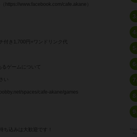
tps://www.facebook.com/cafe.akane）
3
4
付き1,700円+ワンドリンク代
5
6
あるゲームについて
7
さい
hoobby.net/spaces/cafe-akane/games
8
9
持ち込みは大歓迎です！
※A
Ap