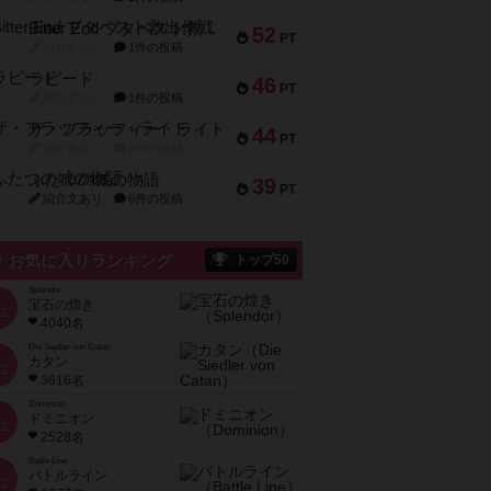
Bitter End ブタペスト救出作戦
52
PT
紹介文なし
1件の投稿
ラピード
46
PT
紹介文なし
1件の投稿
ザ・フラッフィー・ライト
44
PT
紹介文なし
0件の投稿
ふたつの城の物語
39
PT
紹介文あり
6件の投稿
お気に入りランキング
トップ50
Splendor
宝石の煌き
位
4040名
Die Siedler von Catan
カタン
位
3616名
Dominion
ドミニオン
位
2528名
Battle Line
バトルライン
位