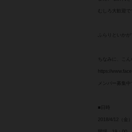
むしろ大歓迎で
ふらりといかが
ちなみに、こん
https://www.fa
メンバー募集中
■日時
2018/4/12（金
開場 19：00