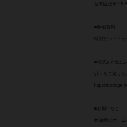
台東区浅草7-6-5（ht
■参加費用
特製サンドイッチ
■喫茶あかねに
以下をご覧くだ
https://bodoge.
■お願いなど
参加者のゲーム