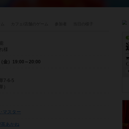
ーム
カフェ/
店舗の
ゲーム
参加者
当日の
様子
能
れ様
日（金）
19:00～20:00
-6-5
草）
･マスター
喫茶あかね