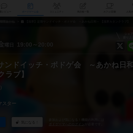
索
新着レビュー
ボードゲーム会
コミュニティ
掲示板一覧
カ
喫茶あかね
【浅草】定期サンドイッチ・ボドゲ会 ～あかね日和～ 【浅草カタンクラブ】
シェ
盛り上
金
19:00～20:00
曜日
サンドイッチ・ボドゲ会 ～あかね日
クラブ】
）
マスター
参加および気になる！機能の利用には
気になる！
ボドゲーマへのログイン
が必要です。