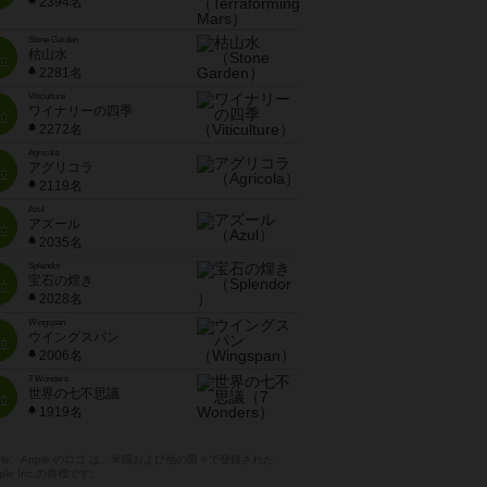
2394名
Stone Garden
枯山水
位
2281名
Viticulture
ワイナリーの四季
位
2272名
Agricola
アグリコラ
位
2119名
Azul
アズール
位
2035名
Splendor
宝石の煌き
位
2028名
Wingspan
ウイングスパン
位
2006名
7 Wonders
世界の七不思議
位
1919名
pple、Apple のロゴ は、米国および他の国々で登録された
ple Inc.の商標です。