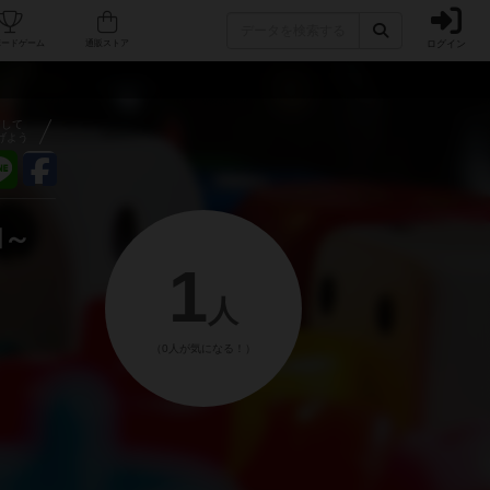
ログイン
フェ/店舗
人気ボードゲーム
通販ストア
アして
げよう
和～
1
人
（0人が気になる！）