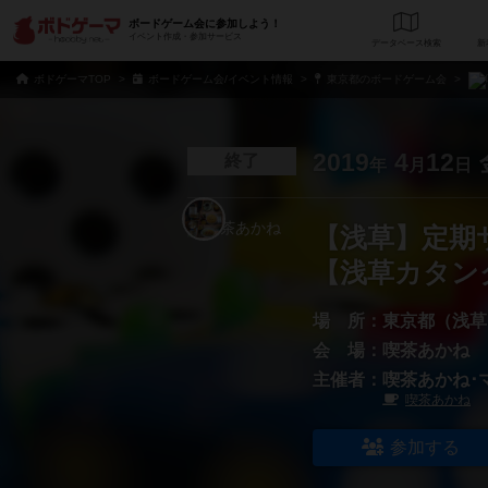
ボードゲーム会に参加しよう！
イベント作成・参加サービス
データベース
検
ボドゲーマTOP
ボードゲーム会/イベント情報
東京都のボードゲーム会
2019
4
12
終了
年
月
日
【浅草】定期
【浅草カタン
場 所：
東京都（浅草
会 場：
喫茶あかね
主催者：
喫茶あかね･
喫茶あかね
参加する