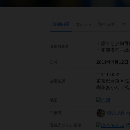
詳細内容
コメント
遊べる
ボード
ゲ
・誰でも参加可
参加対象者
・参加者のお連
2019年4月12
日時
〒111-0032
東京都台東区浅草7
会場住所
喫茶あかね（浅
地図
喫茶あかね
主催者
登録先
カフェ/店舗