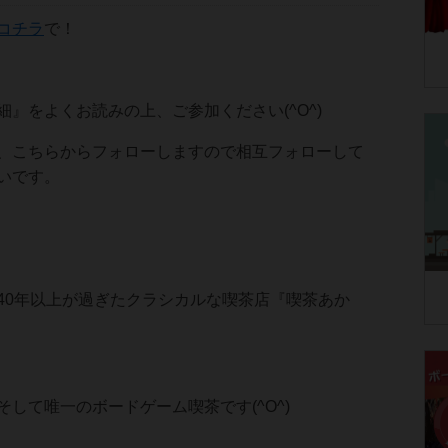
コチラ
で！
細』をよくお読みの上、ご参加ください(^O^)
、こちらからフォローしますので相互フォローして
いです。
40年以上が過ぎたクラシカルな喫茶店『喫茶あか
して唯一のボードゲーム喫茶です(^O^)