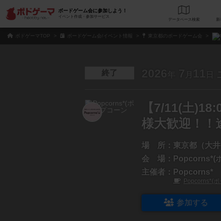
ボードゲーム会に参加しよう！
イベント作成・参加サービス
データベース
検
ボドゲーマTOP
ボードゲーム会/イベント情報
東京都のボードゲーム会
2026
7
11
終了
年
月
日
【7/11(土)1
様大歓迎！！
場 所：
東京都（大井
会 場：
Popcorns
主催者：
Popcorns*
Popcorns
参加する