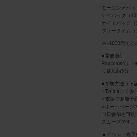
モーニングパック（
デイパック（13:
ナイトパック（18
フリータイム（10
※+1000円
■開催場所
Popcorns*(
り徒歩約3分
■参加方法（下
⭐️Twiplaにて
⭐️電話で参加予約:
⭐️ホームペー
当日参加も可能
スムーズです。
★イベント終了