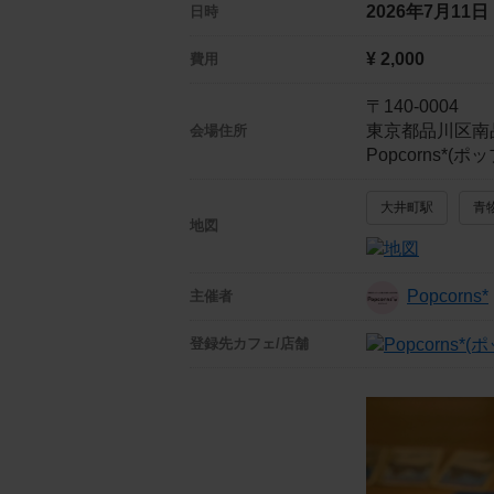
2026年7月11
日時
¥ 2,000
費用
〒140-0004
東京都品川区南
会場住所
Popcorns*
大井町駅
青
地図
Popcorns*
主催者
登録先
カフェ/店舗