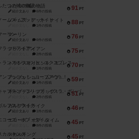
ふたつの城の物語
91
PT
紹介文あり
6件の投稿
ノームズ・アット・ナイト
88
PT
紹介文なし
1件の投稿
マーリン
76
PT
紹介文あり
6件の投稿
フラットアイアン
75
PT
紹介文なし
2件の投稿
トランスオリエント・エクスプレス
70
PT
紹介文なし
1件の投稿
アンブッシュ！：ムーブアウト！
59
PT
紹介文あり
1件の投稿
キャプテン・フリップ：イスラ・ボンバ
51
PT
紹介文なし
2件の投稿
ガルフストライク
46
PT
紹介文あり
1件の投稿
エコーズ・オブ・タイム
45
PT
紹介文なし
8件の投稿
スカルキング
45
PT