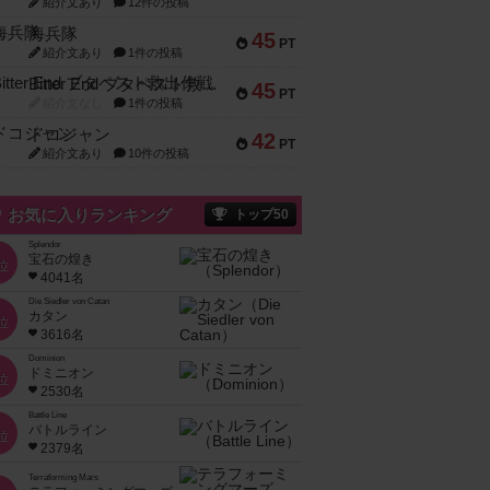
紹介文あり
12件の投稿
海兵隊
45
PT
紹介文あり
1件の投稿
Bitter End ブタペスト救出作戦
45
PT
紹介文なし
1件の投稿
ドコジャン
42
PT
紹介文あり
10件の投稿
お気に入りランキング
トップ50
Splendor
宝石の煌き
位
4041名
Die Siedler von Catan
カタン
位
3616名
Dominion
ドミニオン
位
2530名
Battle Line
バトルライン
位
2379名
Terraforming Mars