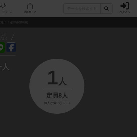
ログイン
フェ/店舗
人気ボードゲーム
通販ストア
様大歓迎！！途中参加可能
アして
げよう
一人
1
人
定員8人
（0人が気になる！）