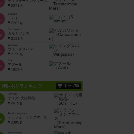
テラフォーミングマーズ
位
2371名
6 nimmt!
ニムト
位
2202名
Carcassonne
カルカソンヌ
位
2191名
Wingspan
ウイングスパン
位
2150名
Azul
アズール
位
1903名
興味ありランキング
トップ50
SCYTHE
サイズ -大鎌戦役-
位
2415名
Terraforming Mars
テラフォーミングマーズ
位
2395名
Stone Garden