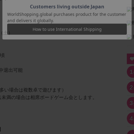
1日（土）
0頃
中退出可能
1
2
が多い場合は複数卓で遊びます）
名未満の場合は相席ボードゲーム会とします。
3
4
】