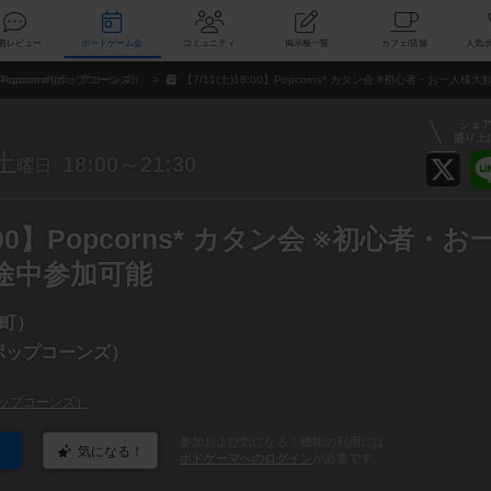
索
新着レビュー
ボードゲーム会
コミュニティ
掲示板一覧
カ
Popcorns*(ポップコーンズ）
【7/11(土)18:00】Popcorns* カタン会 ※初心者・お一人
シェ
盛り上
土
18:00～21:30
曜日
8:00】Popcorns* カタン会 ※初心者・お
途中参加可能
町）
*(ポップコーンズ）
*(ポップコーンズ）
参加および気になる！機能の利用には
気になる！
ボドゲーマへのログイン
が必要です。