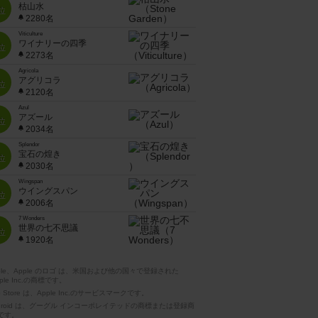
枯山水
位
2280名
Viticulture
ワイナリーの四季
位
2273名
Agricola
アグリコラ
位
2120名
Azul
アズール
位
2034名
Splendor
宝石の煌き
位
2030名
Wingspan
ウイングスパン
位
2006名
7 Wonders
世界の七不思議
位
1920名
pple、Apple のロゴ は、米国および他の国々で登録された
ple Inc.の商標です。
p Store は、Apple Inc.のサービスマークです。
ndroid は、グーグル インコーポレイテッドの商標または登録商
です。