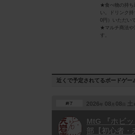
★食べ物の持ち
い。ドリンク持
0円）いただい
★マルチ商法や
す。
近くで予定されてるボードゲー
2026
08
08
土
終了
年
月
日
MtG 『ホビ
部【初心者・