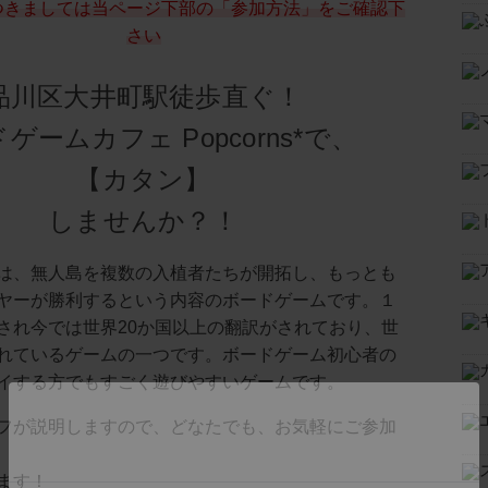
つきましては当ページ下部の「参加方法」をご確認下
さい
品川区大井町駅徒歩直ぐ！
ゲームカフェ Popcorns*で、
【カタン】
しませんか？！
は、無人島を複数の入植者たちが開拓し、もっとも
ヤーが勝利するという内容のボードゲームです。１
され今では世界20か国以上の翻訳がされており、世
れているゲームの一つです。ボードゲーム初心者の
イする方でもすごく遊びやすいゲームです。
フが説明しますので、どなたでも、お気軽にご参加
ます！