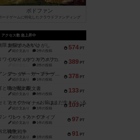
ボドファン
ボードゲームに特化したクラウドファンディング
アクセス数 急上昇中
無限まちがいさがし
574
PT
紹介文あり
2件の投稿
リワイルド：サウスアメリカ
389
PT
紹介文なし
2件の投稿
アンダー・ザ・テーブラー
378
PT
紹介文あり
1件の投稿
宵と暁の呪文書
133
PT
紹介文あり
8件の投稿
セミファイナル ～お前はまだ生きている～
103
PT
紹介文あり
1件の投稿
ワン・トゥ・ファイブ
97
PT
紹介文あり
1件の投稿
南北戦争
91
PT
紹介文あり
1件の投稿