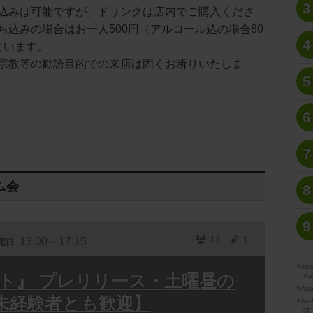
3
込みは可能ですが、ドリンクは店内でご購入くださ
ち込みの場合はお一人500円（アルコール込の場合80
4
ています。
宗教等の勧誘目的での来店は固くお断りいたしま
5
6
7
ム会
8
9
13
1
13:00～17:15
曜日
※A
ット』 プレリリース・土曜昼の
Ap
※Ap
未経験者とも歓迎】
※A
標