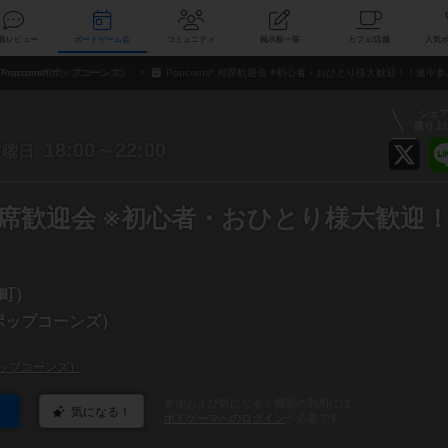
索
新着レビュー
ボードゲーム会
コミュニティ
掲示板一覧
カ
Popcorns*(ポップコーンズ）
Popcorns* 相席歓迎会 ※初心者・おひとり様大歓迎！！途中
シェ
盛り上
金
18:00～22:00
曜日
s* 相席歓迎会 ※初心者・おひとり様大歓迎
町）
*(ポップコーンズ）
*(ポップコーンズ）
参加および気になる！機能の利用には
気になる！
ボドゲーマへのログイン
が必要です。