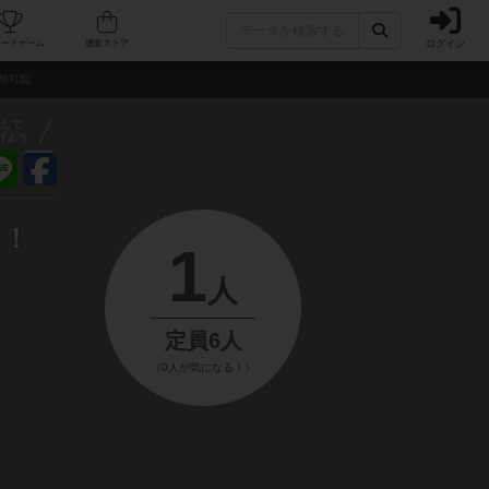
ログイン
フェ/店舗
人気ボードゲーム
通販ストア
参加可能
アして
げよう
！！
1
人
定員6人
（0人が気になる！）