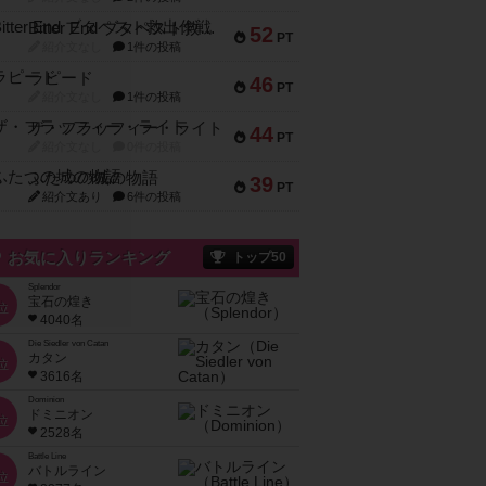
Bitter End ブタペスト救出作戦
52
PT
紹介文なし
1件の投稿
ラピード
46
PT
紹介文なし
1件の投稿
ザ・フラッフィー・ライト
44
PT
紹介文なし
0件の投稿
ふたつの城の物語
39
PT
紹介文あり
6件の投稿
お気に入りランキング
トップ50
Splendor
宝石の煌き
位
4040名
Die Siedler von Catan
カタン
位
3616名
Dominion
ドミニオン
位
2528名
Battle Line
バトルライン
位