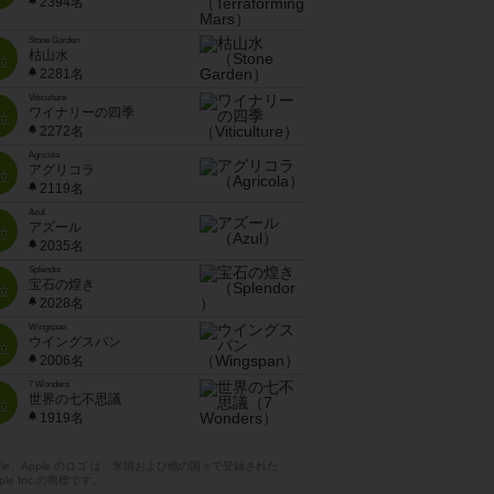
2394名
Stone Garden
枯山水
位
2281名
Viticulture
ワイナリーの四季
位
2272名
Agricola
アグリコラ
位
2119名
Azul
アズール
位
2035名
Splendor
宝石の煌き
位
2028名
Wingspan
ウイングスパン
位
2006名
7 Wonders
世界の七不思議
位
1919名
pple、Apple のロゴ は、米国および他の国々で登録された
ple Inc.の商標です。