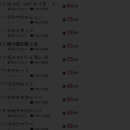
モズビ－ズ・レイダ－ズ
94
PT
紹介文あり
1件の投稿
テンプテーション
79
PT
紹介文なし
2件の投稿
インドネシア
78
PT
紹介文あり
2件の投稿
宵と暁の呪文書
75
PT
紹介文あり
8件の投稿
リスボン・トラム 28
73
PT
紹介文あり
9件の投稿
アマナイト
73
PT
紹介文なし
1件の投稿
ブラヴェスト
66
PT
紹介文なし
1件の投稿
スペクタキュラー
60
PT
紹介文なし
1件の投稿
スモールワールド
59
PT
紹介文あり
13件の投稿
ギャンブラー
58
PT
紹介文なし
2件の投稿