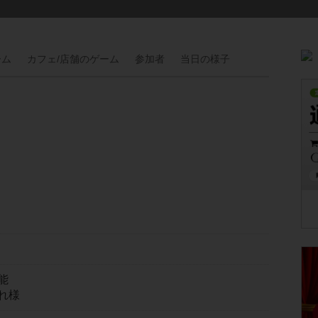
ーム
カフェ/
店舗の
ゲーム
参加者
当日の
様子
能
れ様