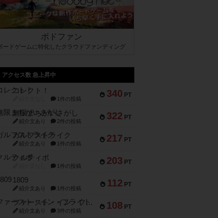
ボドファン
ボードゲームに特化したクラウドファンディング
アクセス数 急上昇中
コレクト！
340
PT
紹介文なし
1件の投稿
無限まちがいさがし
322
PT
紹介文あり
2件の投稿
ガルフストライク
217
PT
紹介文あり
1件の投稿
クルティボ
203
PT
紹介文なし
1件の投稿
1809
112
PT
紹介文あり
1件の投稿
ファースト・イン・フライト
108
PT
紹介文あり
3件の投稿