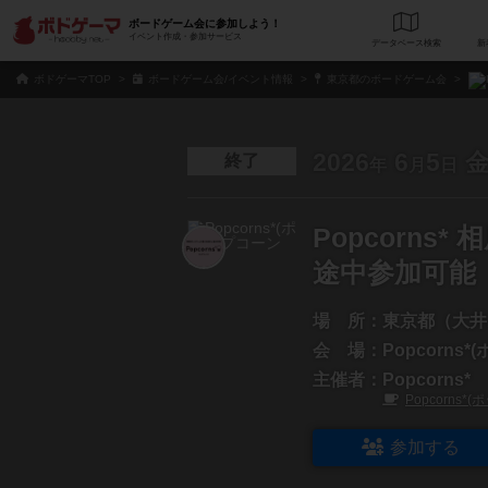
ボードゲーム会に参加しよう！
イベント作成・参加サービス
データベース
検
ボドゲーマTOP
ボードゲーム会/イベント情報
東京都のボードゲーム会
2026
6
5
終了
年
月
日
Popcorn
途中参加可能
場 所：
東京都（大井
会 場：
Popcorns
主催者：
Popcorns*
Popcorns
参加する