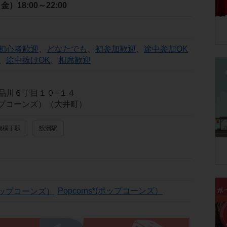
（金）
18:00～22:00
初心者歓迎
、
どなたでも
、
初参加歓迎
、
途中参加OK
、
途中抜けOK
、
相席歓迎
品川６丁目１０−１４
(ポップコーンズ）（大井町）
物横丁駅
鮫洲駅
Popcorns*(ポップコーンズ）