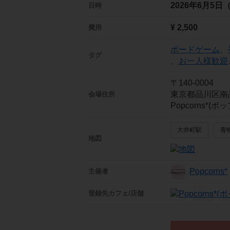
2026年6月5日
日時
¥ 2,500
費用
ボードゲーム
、
タグ
、
お一人様歓迎
〒140-0004
東京都品川区南
会場住所
Popcorns*
大井町駅
青
地図
Popcorns*
主催者
登録先
カフェ/店舗