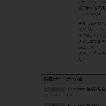
⭐️ホームペー
当日参加も可能
スムーズです。
★食べ物の持ち
ください。ドリ
場合800円）
★感染症防止対策
確認下さい。
★マルチ商法や
だきます。
関連ボードゲーム会
Popcorns* 相席
終了
2025年1月19日 日曜日
Popcorns* 相席
終了