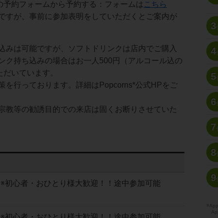
ジの予約フォームから予約する：フォームは
こちら
ですが、事前に参加表明をしていただくとご案内が
3
込みは可能ですが、ソフトドリンクは店内でご購入
4
ンク持ち込みの場合はお一人500円（アルコール込の
いただいています。
5
を行っております。詳細はPopcorns*公式HPをご
6
宗教等の勧誘目的での来店は固くお断りさせていた
7
8
9
歓迎会 ※初心者・おひとり様大歓迎！！途中参加可能
※A
Ap
歓迎会 ※初心者・おひとり様大歓迎！！途中参加可能