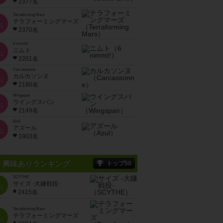
2377名
Terraforming Mars
テラフォーミングマーズ
位
2370名
6 nimmt!
ニムト
位
2201名
Carcassonne
カルカソンヌ
位
2190名
Wingspan
ウイングスパン
位
2149名
Azul
アズール
位
1903名
興味ありランキング
トップ50
SCYTHE
サイズ -大鎌戦役-
位
2415名
Terraforming Mars
テラフォーミングマーズ
位