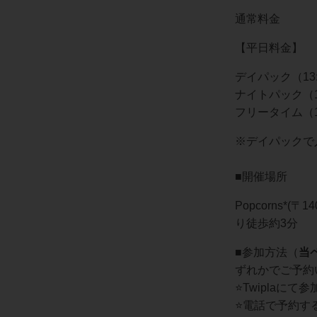
通常料金
【平日料金】
デイパック（13:
ナイトパック（18
フリータイム（13
※デイパックで
■開催場所
Popcorns*(
り徒歩約3分
■参加方法（
当
ずれかでご予約
⭐️Twiplaにて
⭐️電話で予約する