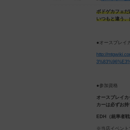
ボドゲカフェだ
いつもと違う、
●オースブレイ
http://mtgwi
3%83%96%E3
●参加資格
オースブレイカ
カーは必ずお持
EDH（統率者
※当店イベント