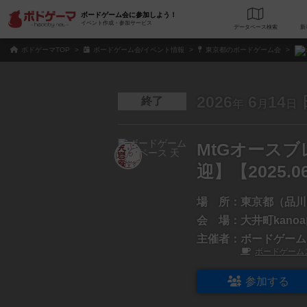
ボードゲーム会に参加しよう！
イベント作成・参加サービス
データベース
検
ボドゲーマTOP
ボードゲーム会/イベント情報
東京都のボードゲーム会
2026
6
14
終了
年
月
日
MtGオース
迎】【2025.0
場 所：
東京都（品川
会 場：
大井町kano
主催者：
ボードゲーム
ボードゲーム
参加する