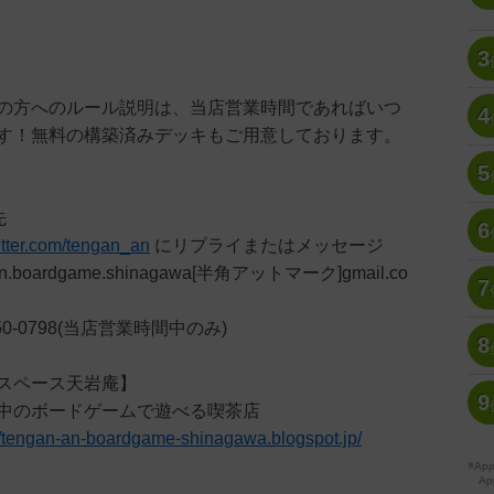
3
の方へのルール説明は、当店営業時間であればいつ
4
す！無料の構築済みデッキもご用意しております。
5
先
6
witter.com/tengan_an
にリプライまたはメッセージ
n.boardgame.shinagawa[半角アットマーク]gmail.co
7
50-0798(当店営業時間中のみ)
8
スペース天岩庵】
9
中のボードゲームで遊べる喫茶店
//tengan-an-boardgame-shinagawa.blogspot.jp/
※A
Ap