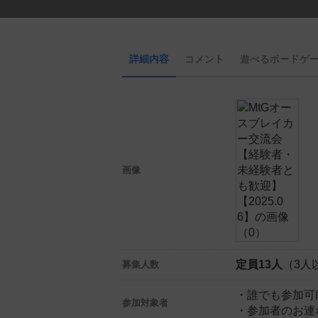
詳細内容
コメント
遊べる
ボード
ゲ
画像
定員13人
（3人
募集人数
・誰でも参加可
参加対象者
・参加者のお連