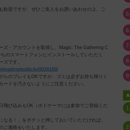
も歓迎ですが、ぜひご友人をお誘いあわせの上、ご
5
6
7
・アカウントを取得し、Magic: The Gathering C
をお持ちのスマートフォンにインストールしていただく
8
ーズです。
om/reading/publicity/0034169/
9
がらのプレイもOKですが、ゴミは必ずお持ち帰りく
カードを汚さないようにご注意ください。
日飛び込みもOK（ボドゲーマには参加でご登録くだ
1
になる！」をポチッと押しておいていただければ、
2
のご連絡をいたします。