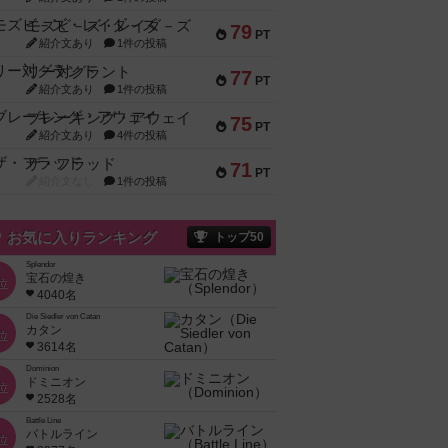
モズビ－ズ・レイダ－ズ
79
PT
紹介文あり
1件の投稿
リー対グラント
77
PT
紹介文あり
1件の投稿
ブレーキング・アウェイ
75
PT
紹介文あり
4件の投稿
ザ・フラッド
71
PT
紹介文なし
1件の投稿
お気に入りランキング
トップ50
Splendor
宝石の煌き
位
4040名
Die Siedler von Catan
カタン
位
3614名
Dominion
ドミニオン
位
2528名
Battle Line
バトルライン
位