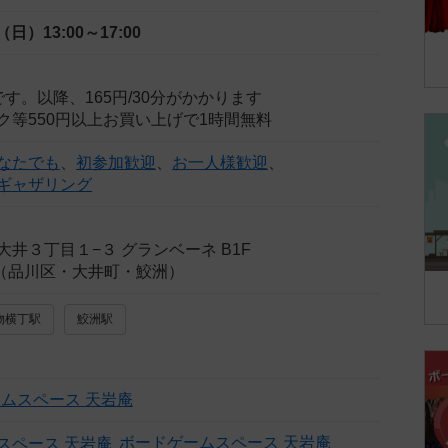
日（日）
13:00～17:00
す。以降、165円/30分がかかります
ク等550円以上お買い上げで1時間無料
なたでも
、
初参加歓迎
、
お一人様歓迎
、
ギャザリング
井３丁目１−３ グランベーネ B1F
内（品川区・大井町・鮫洲）
物横丁駅
鮫洲駅
ムスペース 天岩庵
ボードゲームスペース 天岩庵