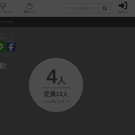
ログイン
フェ/店舗
人気ボードゲーム
通販ストア
25.06】
アして
げよう
歓
4
人
定員13人
（1人が気になる！）