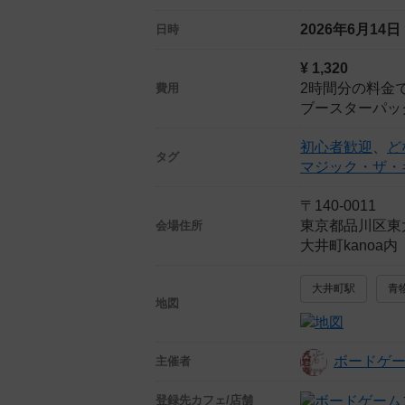
2026年6月14
日時
¥ 1,320
2時間分の料金で
費用
ブースターパッ
初心者歓迎
、
ど
タグ
マジック・ザ・
〒140-0011
東京都品川区東大
会場住所
大井町kanoa
大井町駅
青
地図
ボードゲー
主催者
登録先
カフェ/店舗