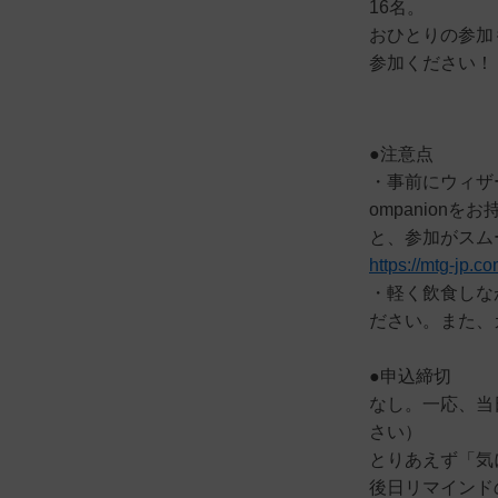
16名。
おひとりの参加
参加ください！
●注意点
・事前にウィザーズ
ompanion
と、参加がスム
https://mtg-jp.c
・軽く飲食しな
ださい。また、
●申込締切
なし。一応、当
さい）
とりあえず「気
後日リマインド