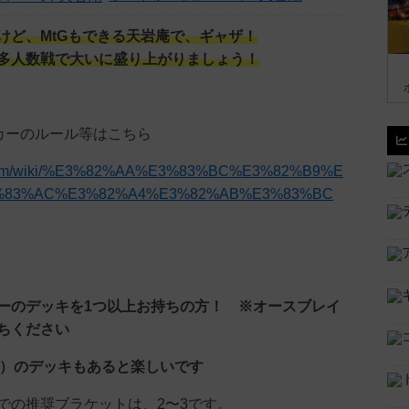
けど、MtGもできる天岩庵で、ギャザ！
多人数戦で大いに盛り上がりましょう！
カーのルール等はこちら
ki.com/wiki/%E3%82%AA%E3%83%BC%E3%82%B9%E
%83%AC%E3%82%A4%E3%82%AB%E3%83%BC
ーのデッキを1つ以上お持ちの方！ ※オースブレイ
ちください
戦）のデッキもあると楽しいです
での推奨ブラケットは、2〜3です。