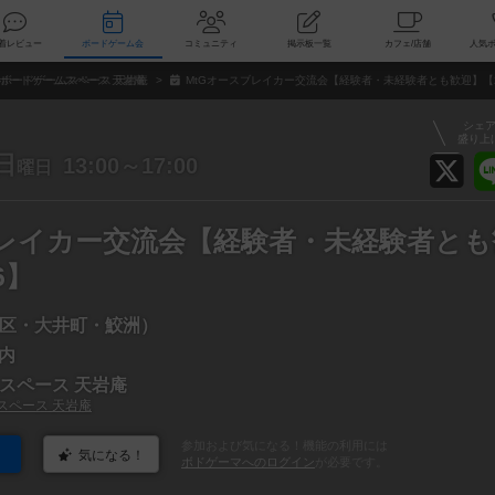
索
新着レビュー
ボードゲーム会
コミュニティ
掲示板一覧
カ
ボードゲームスペース 天岩庵
MtGオースブレイカー交流会【経験者・未経験者とも歓迎】【20
シェ
盛り上
日
13:00～17:00
曜日
ブレイカー交流会【経験者・未経験者とも
6】
区・大井町・鮫洲）
a内
スペース 天岩庵
スペース 天岩庵
参加および気になる！機能の利用には
気になる！
ボドゲーマへのログイン
が必要です。