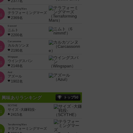
2377名
Terraforming Mars
テラフォーミングマーズ
位
2369名
6 nimmt!
ニムト
位
2200名
Carcassonne
カルカソンヌ
位
2190名
Wingspan
ウイングスパン
位
2148名
Azul
アズール
位
1902名
興味ありランキング
トップ50
SCYTHE
サイズ -大鎌戦役-
位
2415名
Terraforming Mars
テラフォーミングマーズ
位