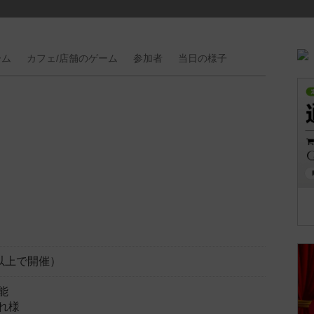
ーム
カフェ/
店舗の
ゲーム
参加者
当日の
様子
以上で開催）
能
れ様