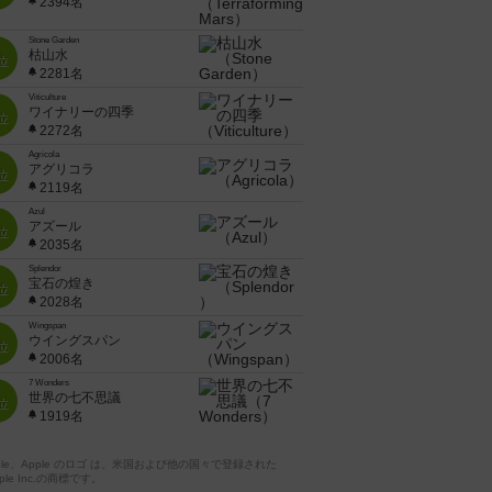
2394名
Stone Garden
枯山水
位
2281名
Viticulture
ワイナリーの四季
位
2272名
Agricola
アグリコラ
位
2119名
Azul
アズール
位
2035名
Splendor
宝石の煌き
位
2028名
Wingspan
ウイングスパン
位
2006名
7 Wonders
世界の七不思議
位
1919名
pple、Apple のロゴ は、米国および他の国々で登録された
ple Inc.の商標です。