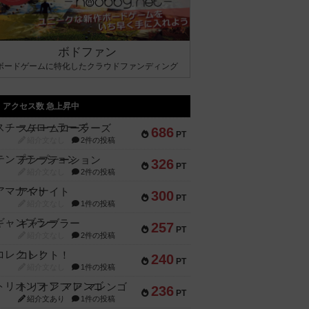
ボドファン
ボードゲームに特化したクラウドファンディング
アクセス数 急上昇中
スチームローラーズ
686
PT
紹介文なし
2件の投稿
テンプテーション
326
PT
紹介文なし
2件の投稿
アマナイト
300
PT
紹介文なし
1件の投稿
ギャンブラー
257
PT
紹介文なし
2件の投稿
コレクト！
240
PT
紹介文なし
1件の投稿
トリオンフ ア マレンゴ
236
PT
紹介文あり
1件の投稿