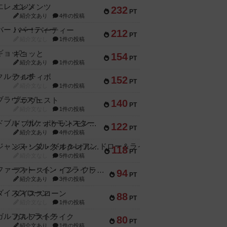
エレメンツ
232
PT
紹介文あり
4件の投稿
バー！パーティー
212
PT
紹介文なし
1件の投稿
ギョッと
154
PT
紹介文あり
1件の投稿
クルティボ
152
PT
紹介文なし
1件の投稿
ブラヴェスト
140
PT
紹介文なし
1件の投稿
ドブル：ポケットモンスター
122
PT
紹介文あり
4件の投稿
ジャンヌ・ダルク-オルレアン ドロー＆ライト
118
PT
紹介文なし
5件の投稿
ファースト・イン・フライト
94
PT
紹介文あり
3件の投稿
ダイススローン
88
PT
紹介文なし
1件の投稿
ガルフストライク
80
PT
紹介文あり
1件の投稿