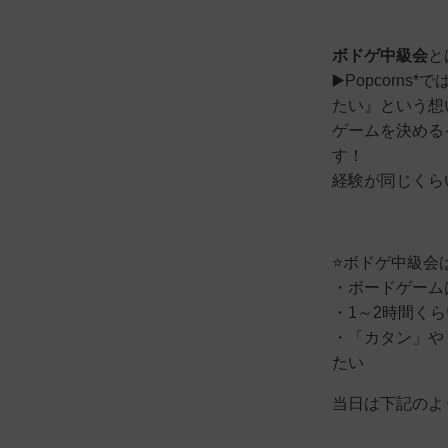
ボドゲ中級会
と
▶️Popcor
たい』という想
ゲームを決める
す！
経験が同じくら
⭐️ボドゲ中級会
・ボードゲーム
・1～2時間く
・「カタン」や
たい
当日は下記のよう