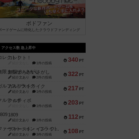
ボドファン
ボードゲームに特化したクラウドファンディング
アクセス数 急上昇中
コレクト！
340
PT
紹介文なし
1件の投稿
無限まちがいさがし
322
PT
紹介文あり
2件の投稿
ガルフストライク
217
PT
紹介文あり
1件の投稿
クルティボ
203
PT
紹介文なし
1件の投稿
1809
112
PT
紹介文あり
1件の投稿
ファースト・イン・フライト
108
PT
紹介文あり
3件の投稿