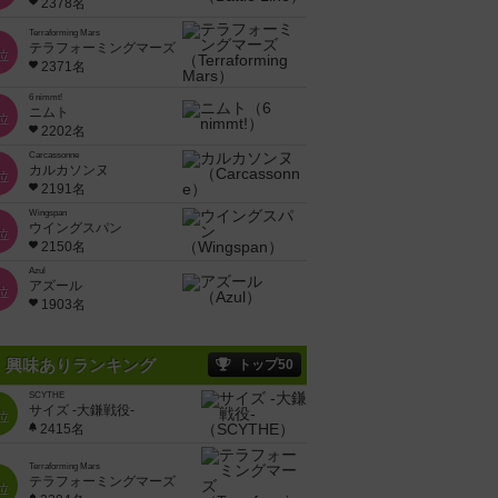
2378名
Terraforming Mars
テラフォーミングマーズ
位
2371名
6 nimmt!
ニムト
位
2202名
Carcassonne
カルカソンヌ
位
2191名
Wingspan
ウイングスパン
位
2150名
Azul
アズール
位
1903名
興味ありランキング
トップ50
SCYTHE
サイズ -大鎌戦役-
位
2415名
Terraforming Mars
テラフォーミングマーズ
位