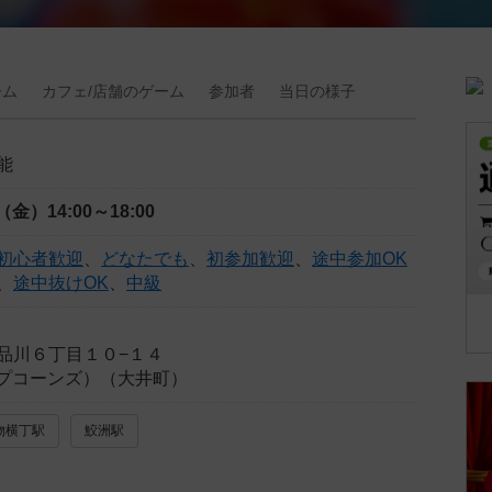
ーム
カフェ/
店舗の
ゲーム
参加者
当日の
様子
能
日（金）
14:00～18:00
初心者歓迎
、
どなたでも
、
初参加歓迎
、
途中参加OK
、
途中抜けOK
、
中級
品川６丁目１０−１４
(ポップコーンズ）（大井町）
物横丁駅
鮫洲駅