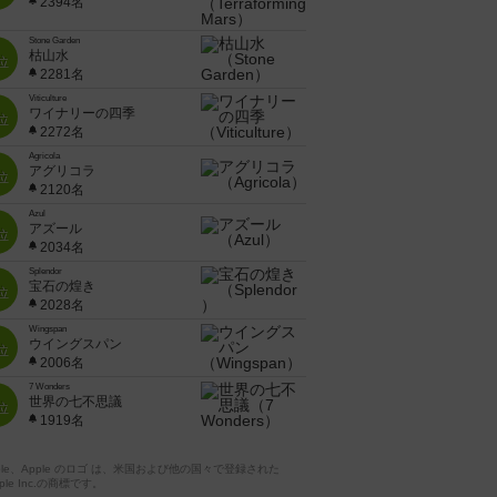
2394名
Stone Garden
枯山水
位
2281名
Viticulture
ワイナリーの四季
位
2272名
Agricola
アグリコラ
位
2120名
Azul
アズール
位
2034名
Splendor
宝石の煌き
位
2028名
Wingspan
ウイングスパン
位
2006名
7 Wonders
世界の七不思議
位
1919名
pple、Apple のロゴ は、米国および他の国々で登録された
ple Inc.の商標です。