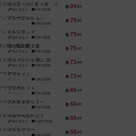
モズビ－ズ・レイダ－ズ
94
PT
紹介文あり
1件の投稿
テンプテーション
79
PT
紹介文なし
2件の投稿
インドネシア
78
PT
紹介文あり
2件の投稿
宵と暁の呪文書
75
PT
紹介文あり
8件の投稿
リスボン・トラム 28
73
PT
紹介文あり
9件の投稿
アマナイト
73
PT
紹介文なし
1件の投稿
ブラヴェスト
66
PT
紹介文なし
1件の投稿
スペクタキュラー
60
PT
紹介文なし
1件の投稿
スモールワールド
59
PT
紹介文あり
13件の投稿
ギャンブラー
58
PT
紹介文なし
2件の投稿