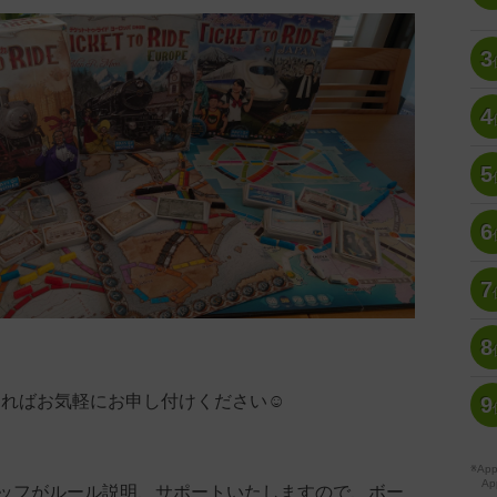
3
4
5
6
7
8
望があればお気軽にお申し付けください☺️
9
※A
Ap
ッフがルール説明、サポートいたしますので、ボー