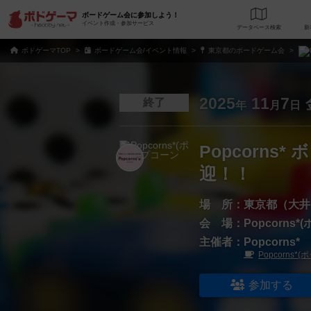
ボードゲーム会に参加しよう！
イベント作成・参加サービス
データベース
検
ボドゲーマTOP
ボードゲーム会/イベント情報
東京都のボードゲーム会
2025
11
7
終了
年
月
日
Popcorn
迎！！
場 所：
東京都（大井
会 場：
Popcorns
主催者：
Popcorns*
Popcorns
参加する