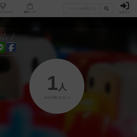
ログイン
フェ/店舗
人気ボードゲーム
通販ストア
アして
げよう
1
人
（0人が気になる！）