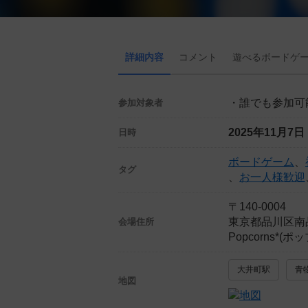
詳細内容
コメント
遊べる
ボード
ゲ
・誰でも参加可
参加対象者
2025年11月7
日時
ボードゲーム
、
タグ
、
お一人様歓迎
〒140-0004
東京都品川区南
会場住所
Popcorns*
大井町駅
青
地図