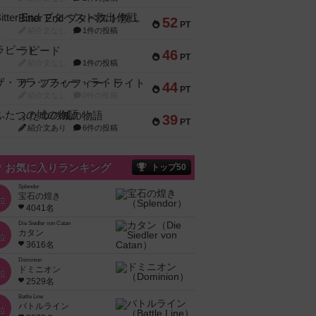
Bitter End ブタペスト救出作戦
52
PT
紹介文なし
1件の投稿
ラピード
46
PT
紹介文なし
1件の投稿
ザ・フラッフィー・ライト
44
PT
紹介文なし
0件の投稿
ふたつの城の物語
39
PT
紹介文あり
6件の投稿
お気に入りランキング
トップ50
Splendor
宝石の煌き
位
4041名
Die Siedler von Catan
カタン
位
3616名
Dominion
ドミニオン
位
2529名
Battle Line
バトルライン
位