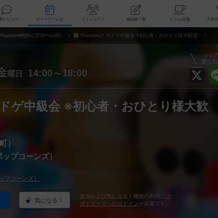
索
新着レビュー
ボードゲーム会
コミュニティ
掲示板一覧
カ
Popcorns*(ポップコーンズ）
Popcorns* ボドゲ中級会 ※初心者・おひとり様大歓迎！！
シェ
盛り上
金
14:00～18:00
曜日
s* ボドゲ中級会 ※初心者・おひとり様大歓
町）
*(ポップコーンズ）
*(ポップコーンズ）
参加および気になる！機能の利用には
気になる！
ボドゲーマへのログイン
が必要です。