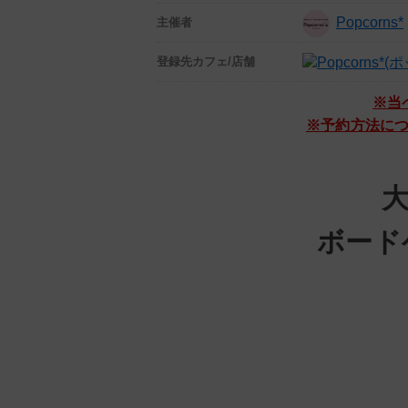
Popcorns*
主催者
登録先
カフェ/店舗
※当
※予約方法に
大
ボードゲ