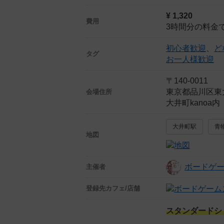
¥ 1,320
費用
3時間分の料金で
初心者歓迎
、
ど
タグ
お一人様歓迎
〒140-0011
東京都品川区東大
会場住所
大井町kanoa
大井町駅
青
地図
ボードゲー
主催者
登録先
カフェ/店舗
スタンダードシ