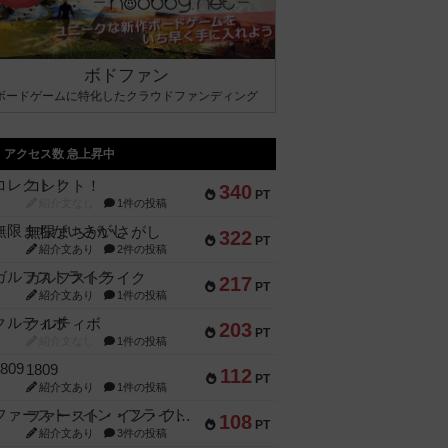
ボドファン
ボードゲームに特化したクラウドファンディング
アクセス数 急上昇中
コレクト！
340
PT
紹介文なし
1件の投稿
無限まちがいさがし
322
PT
紹介文あり
2件の投稿
ガルフストライク
217
PT
紹介文あり
1件の投稿
クルティボ
203
PT
紹介文なし
1件の投稿
1809
112
PT
紹介文あり
1件の投稿
ファースト・イン・フライト
108
PT
紹介文あり
3件の投稿