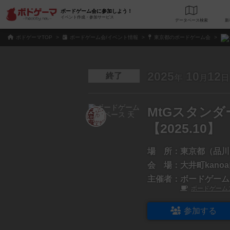
ボードゲーム会に参加しよう！
イベント作成・参加サービス
データベース
検
ボドゲーマTOP
ボードゲーム会/イベント情報
東京都のボードゲーム会
2025
10
12
終了
年
月
日
MtGスタン
【2025.10】
場 所：
東京都（品川
会 場：
大井町kano
主催者：
ボードゲーム
ボードゲーム
参加する