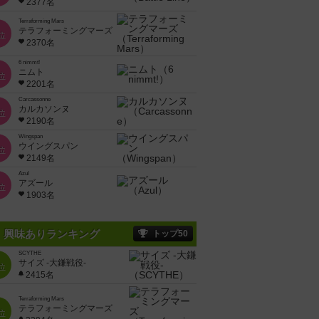
2377名
Terraforming Mars
テラフォーミングマーズ
位
2370名
6 nimmt!
ニムト
位
2201名
Carcassonne
カルカソンヌ
位
2190名
Wingspan
ウイングスパン
位
2149名
Azul
アズール
位
1903名
興味ありランキング
トップ50
SCYTHE
サイズ -大鎌戦役-
位
2415名
Terraforming Mars
テラフォーミングマーズ
位