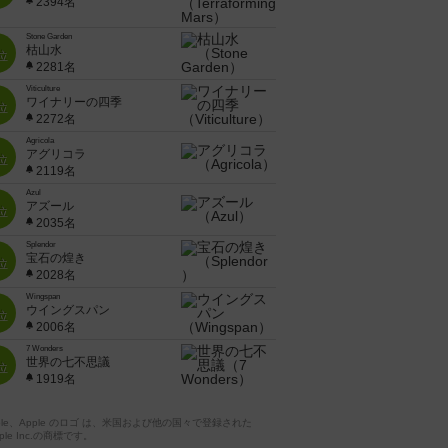
2394名
Stone Garden
枯山水
位
2281名
Viticulture
ワイナリーの四季
位
2272名
Agricola
アグリコラ
位
2119名
Azul
アズール
位
2035名
Splendor
宝石の煌き
位
2028名
Wingspan
ウイングスパン
位
2006名
7 Wonders
世界の七不思議
位
1919名
pple、Apple のロゴ は、米国および他の国々で登録された
ple Inc.の商標です。