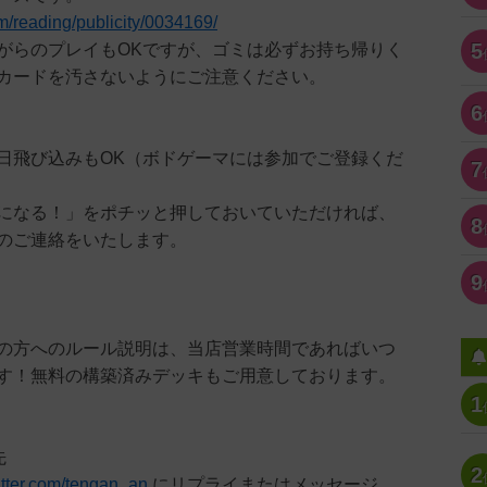
om/reading/publicity/0034169/
5
がらのプレイもOKですが、ゴミは必ずお持ち帰りく
カードを汚さないようにご注意ください。
6
日飛び込みもOK（ボドゲーマには参加でご登録くだ
7
になる！」をポチッと押しておいていただければ、
8
のご連絡をいたします。
9
の方へのルール説明は、当店営業時間であればいつ
す！無料の構築済みデッキもご用意しております。
1
先
2
witter.com/tengan_an
にリプライまたはメッセージ