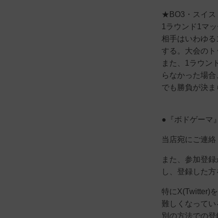
★BO3・スイ
1ラウンド1マ
相手はいわゆる
する。大会のト
また、1ラウン
らなかった場合
でも勝負が決ま
●『ボドゲーマ
当店宛にご連絡
また、参加登録
し、登録した方
特にX(Twit
難しくなってい
別の方法での登