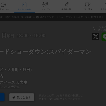
索
新着レビュー
ボードゲーム会
コミュニティ
掲示板一覧
カ
ボードゲームスペース 天岩庵
MtGスタンダードショーダウン:スパイダーマン【2025.10】
シェ
盛り上
日
13:00～16:00
曜日
ダードショーダウン:スパイダーマン
区・大井町・鮫洲）
a内
スペース 天岩庵
スペース 天岩庵
参加および気になる！機能の利用には
気になる！
ボドゲーマへのログイン
が必要です。