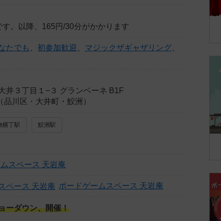
す。以降、165円/30分がかかります
なたでも
、
初参加歓迎
、
マジックザギャザリング
、
井３丁目１−３ グランベーネ B1F
内（品川区・大井町・鮫洲）
物横丁駅
鮫洲駅
ムスペース 天岩庵
ボードゲームスペース 天岩庵
ョーダウン、開催！