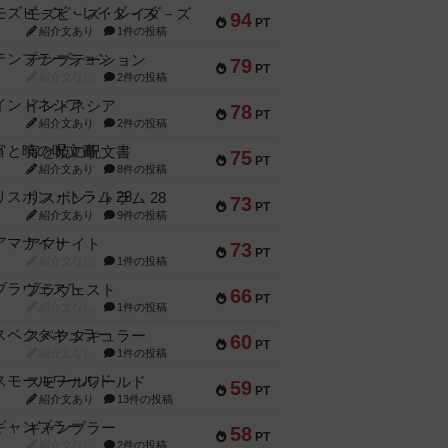
モズビ－ズ・レイダ－ズ
94
PT
紹介文あり
1件の投稿
テンプテーション
79
PT
紹介文なし
2件の投稿
インドネシア
78
PT
紹介文あり
2件の投稿
宵と暁の呪文書
75
PT
紹介文あり
8件の投稿
リスボン・トラム 28
73
PT
紹介文あり
9件の投稿
アマナイト
73
PT
紹介文なし
1件の投稿
ブラヴェスト
66
PT
紹介文なし
1件の投稿
スペクタキュラー
60
PT
紹介文なし
1件の投稿
スモールワールド
59
PT
紹介文あり
13件の投稿
ギャンブラー
58
PT
紹介文なし
2件の投稿