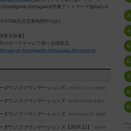
n.boardgame.shinagawa[半角アットマーク]gmail.co
3
50-0798(当店営業時間中のみ)
4
喫茶天岩庵】
中のボードゲームで遊べる喫茶店
5
//tengan-an-boardgame-shinagawa.blogspot.jp/
6
7
ョーダウン:ファウンデーションズ
2024年11月24日 日曜日
8
ョーダウン:ファウンデーションズ
2024年12月6日 金曜日
9
ョーダウン:ファウンデーションズ
2024年12月13日 金曜日
※A
ーダウン:ファウンデーションズ【2024.12】
2024年
Ap