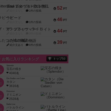
Bitter End ブタペスト救出作戦
52
PT
紹介文なし
1件の投稿
ラピード
46
PT
紹介文なし
1件の投稿
ザ・フラッフィー・ライト
44
PT
紹介文なし
0件の投稿
ふたつの城の物語
39
PT
紹介文あり
6件の投稿
お気に入りランキング
トップ50
Splendor
宝石の煌き
位
4040名
Die Siedler von Catan
カタン
位
3616名
Dominion
ドミニオン
位
2528名
Battle Line
バトルライン
位