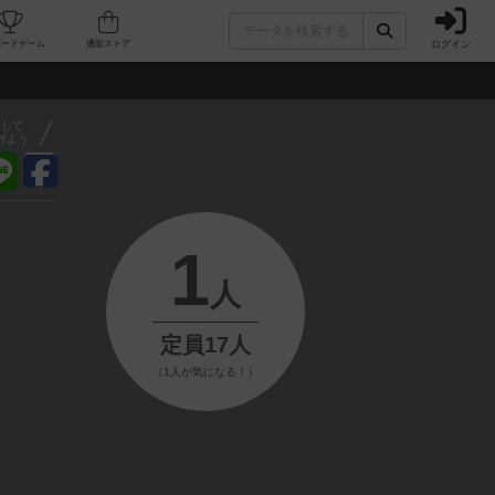
ログイン
フェ/店舗
人気ボードゲーム
通販ストア
アして
げよう
1
人
定員17人
（1人が気になる！）