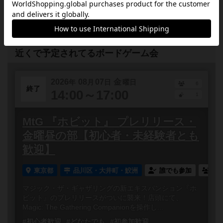
終了
ズ
2024年11月24日 日曜日
近くで予定されてるボードゲーム会
2026
08
07
金
年
月
日
曜日
6
終了
14:00～17:00
1
MtG 『ホビット』 プレリリース・
金曜昼の部【初心者・未経験者とも
歓迎】
東京都
品川区・大井町・鮫洲
誰でも参加
連
マジック・ザ・ギャザリングの新エキスパンション『ホ
ビット』のプレリリースがついに襲来！店頭にて、
Magic: The Gathering Companionを操作し...
#初心者歓迎
#どなたでも
#初参加歓迎