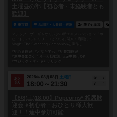
土曜昼の部【初心者・未経験者とも
歓迎】
東京都
品川区・大井町・鮫洲
誰でも参加
連
マジック・ザ・ギャザリングの新エキスパンション『ホ
ビット』のプレリリースがついに襲来！店頭にて、
Magic: The Gathering Companionを操作し...
#初心者歓迎
#どなたでも
#初参加歓迎
#途中参加OK
#お一人様歓迎
#途中抜けOK
#マジック・ザ・ギャザリング
2026
08
08
土
年
月
日
曜日
1
あと
18:00～21:30
5人
0
【8/8(土)18:00】Popcorns* 相席歓
迎会 ※初心者・おひとり様大歓
迎！！途中参加可能