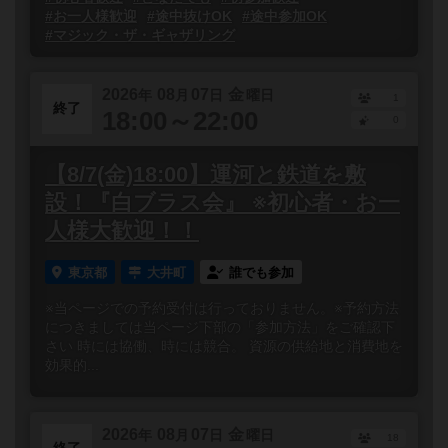
#お一人様歓迎
#途中抜けOK
#途中参加OK
#マジック・ザ・ギャザリング
2026
08
07
金
年
月
日
曜日
1
終了
18:00～22:00
0
【8/7(金)18:00】運河と鉄道を敷
設！『白ブラス会』 ※初心者・お一
人様大歓迎！！
東京都
大井町
誰でも参加
※当ページでの予約受付は行っておりません。※予約方法
につきましては当ページ下部の「参加方法」をご確認下
さい 時には協働、時には競合。 資源の供給地と消費地を
効果的...
2026
08
07
金
年
月
日
曜日
18