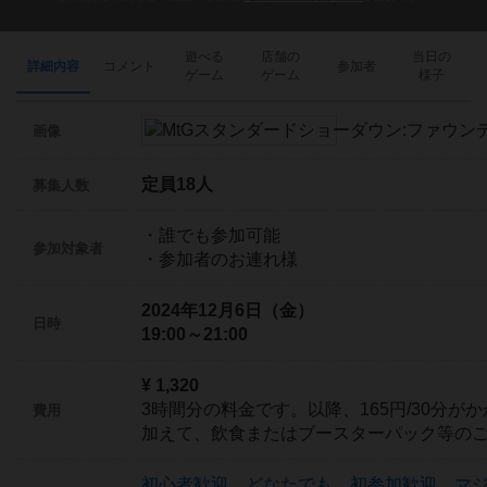
遊べる
店舗の
当日の
詳細内容
コメント
参加者
ゲーム
ゲーム
様子
画像
定員18人
募集人数
・誰でも参加可能
参加対象者
・参加者のお連れ様
2024年12月6日（金）
日時
19:00～21:00
¥ 1,320
3時間分の料金です。以降、165円/30分が
費用
加えて、飲食またはブースターパック等の
初心者歓迎
、
どなたでも
、
初参加歓迎
、
マ