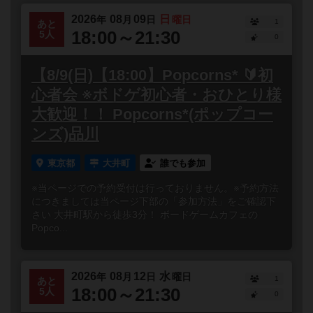
2026
08
09
日
年
月
日
曜日
1
あと
18:00～21:30
5人
0
【8/9(日)【18:00】Popcorns* 🔰初
心者会 ※ボドゲ初心者・おひとり様
大歓迎！！ Popcorns*(ポップコー
ンズ)品川
東京都
大井町
誰でも参加
※当ページでの予約受付は行っておりません。※予約方法
につきましては当ページ下部の「参加方法」をご確認下
さい 大井町駅から徒歩3分！ ボードゲームカフェの
Popco...
2026
08
12
水
年
月
日
曜日
1
あと
18:00～21:30
5人
0