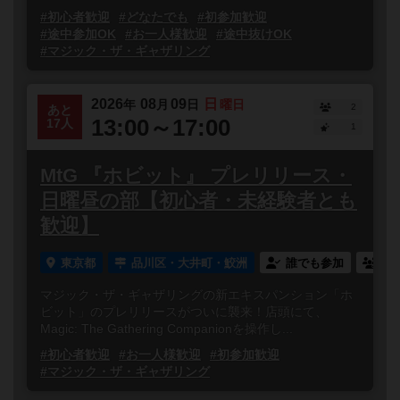
#初心者歓迎
#どなたでも
#初参加歓迎
#途中参加OK
#お一人様歓迎
#途中抜けOK
#マジック・ザ・ギャザリング
2026
08
09
日
年
月
日
曜日
2
あと
13:00～17:00
17人
1
MtG 『ホビット』 プレリリース・
日曜昼の部【初心者・未経験者とも
歓迎】
東京都
品川区・大井町・鮫洲
誰でも参加
連
マジック・ザ・ギャザリングの新エキスパンション「ホ
ビット」のプレリリースがついに襲来！店頭にて、
Magic: The Gathering Companionを操作し...
#初心者歓迎
#お一人様歓迎
#初参加歓迎
#マジック・ザ・ギャザリング