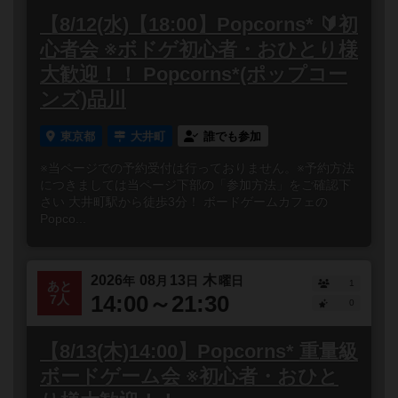
【8/12(水)【18:00】Popcorns* 🔰初
心者会 ※ボドゲ初心者・おひとり様
大歓迎！！ Popcorns*(ポップコー
ンズ)品川
東京都
大井町
誰でも参加
※当ページでの予約受付は行っておりません。※予約方法
につきましては当ページ下部の「参加方法」をご確認下
さい 大井町駅から徒歩3分！ ボードゲームカフェの
Popco...
2026
08
13
木
年
月
日
曜日
1
あと
14:00～21:30
7人
0
【8/13(木)14:00】Popcorns* 重量級
ボードゲーム会 ※初心者・おひと