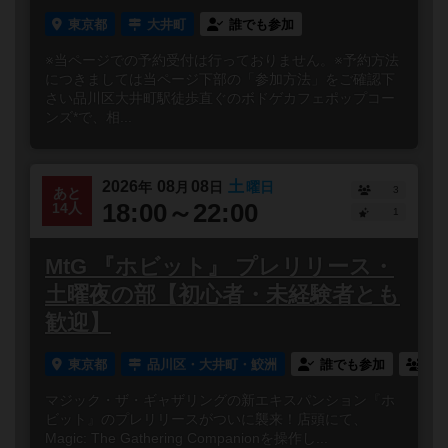
東京都
大井町
誰でも参加
※当ページでの予約受付は行っておりません。※予約方法
につきましては当ページ下部の「参加方法」をご確認下
さい品川区大井町駅徒歩直ぐのボドゲカフェポップコー
ンズ*で、相...
2026
08
08
土
年
月
日
曜日
3
あと
18:00～22:00
14人
1
MtG 『ホビット』 プレリリース・
土曜夜の部【初心者・未経験者とも
歓迎】
東京都
品川区・大井町・鮫洲
誰でも参加
連
マジック・ザ・ギャザリングの新エキスパンション『ホ
ビット』のプレリリースがついに襲来！店頭にて、
Magic: The Gathering Companionを操作し...