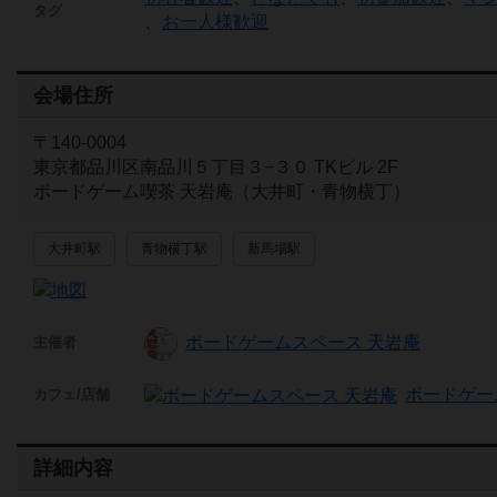
タグ
、
お一人様歓迎
会場住所
〒140-0004
東京都品川区南品川５丁目３−３０ TKビル 2F
ボードゲーム喫茶 天岩庵（大井町・青物横丁）
大井町駅
青物横丁駅
新馬場駅
ボードゲームスペース 天岩庵
主催者
ボードゲー
カフェ/店舗
詳細内容