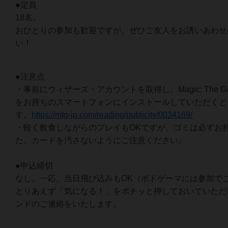
●定員
18名。
おひとりの参加も歓迎ですが、ぜひご友人をお誘いあわせ
い！
●注意点
・事前にウィザーズ・アカウントを取得し、Magic: The Gather
をお持ちのスマートフォンにインストールしていただくと
す。
https://mtg-jp.com/reading/publicity/0034169/
・軽く飲食しながらのプレイもOKですが、ゴミは必ずお
た、カードを汚さないようにご注意ください。
●申込締切
なし。一応、当日飛び込みもOK（ボドゲーマには参加で
とりあえず「気になる！」をポチッと押しておいていただ
ンドのご連絡をいたします。