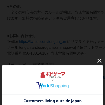
●その他
・全くの初心者の方へのルール説明は、当店営業時間であ
けます！無料の構築済みデッキもご用意しております。
●お問い合わせ先
Twitter
https://twitter.com/tengan_an
にリプライまたはメッ
メール tengan.an.boardgame.shinagawa[半角アットマーク]
電話番号 050-1301-6187 (当店営業時間中のみ)
【ボードゲーム喫茶天岩庵】
品川にある世界中のボードゲームで遊べる喫茶店
公式HP：
https://tengan-an-boardgame-shinagawa.blogspot
関連ボードゲーム会
MtGスタンダードショーダウン:ファウンデーション