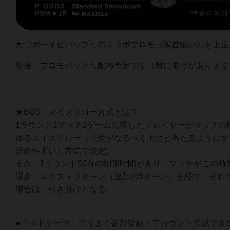
カウボーイビバップとのコラボプロモ
《喉首狙い》
を上位
別途、プロモパックも配布予定です（数に限りがあります
★BO3・スイスドロー方式とは？
1ラウンド1マッチ2ゲーム先取したプレイヤーがマッチの
ゆるスイスドロー（上位がなるべく上位と当たるようにす
決めやすい）方式で決定。
また、1ラウンド50分の制限時間があり、マッチがこの時
場合、エクストラターン（追加の5ターン）を経て、それ
場合は、引き分けとなる。
●『ボドゲーマ』でうまく参加登録・アカウント作成でき