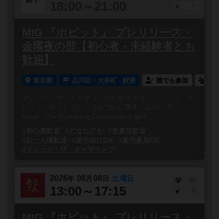
終了
18:00～21:00
0
MtG 『ホビット』 プレリリース・
金曜夜の部【初心者・未経験者とも
歓迎】
東京都
品川区・大井町・鮫洲
誰でも参加
連
マジック・ザ・ギャザリングの新エキスパンション『ホ
ビット』のプレリリースがついに襲来！店頭にて、
Magic: The Gathering Companionを操作し...
#初心者歓迎
#どなたでも
#初参加歓迎
#お一人様歓迎
#途中抜けOK
#途中参加OK
#マジック・ザ・ギャザリング
2026
08
08
土
年
月
日
曜日
12
あと
13:00～17:15
7人
1
MtG 『ホビット』 プレリリース・