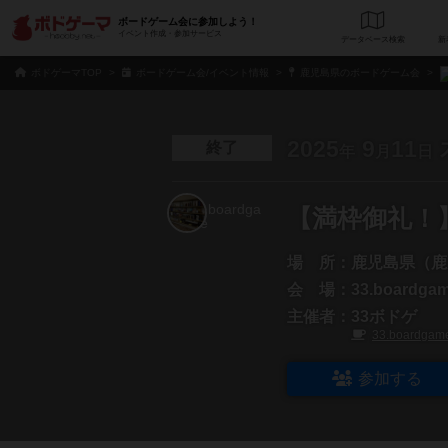
ボードゲーム会に参加しよう！
イベント作成・参加サービス
データベース
検
ボドゲーマTOP
ボードゲーム会/イベント情報
鹿児島県のボードゲーム会
2025
9
11
終了
年
月
日
【満枠御礼！
場 所：
鹿児島県（鹿
会 場：
33.boardga
主催者：
33ボドゲ
33.boardgam
参加する