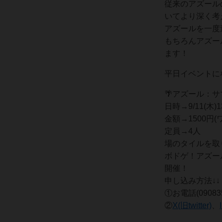
従来のアズール
いてより深く考
アズールを一度
もちろんアズー
ます！
平日イベントに
🌴アズール：サ
日時→9/11(木)13
金額→1500円
定員→4人
場のタイルを取
ボドゲ！アズー
開催！
申し込み方法↓↓
①お電話(090835
②
X(旧twitter)
、