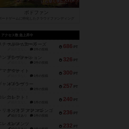
ボドファン
ボードゲームに特化したクラウドファンディング
アクセス数 急上昇中
スチームローラーズ
686
PT
紹介文なし
2件の投稿
テンプテーション
326
PT
紹介文なし
2件の投稿
アマナイト
300
PT
紹介文なし
1件の投稿
ギャンブラー
257
PT
紹介文なし
2件の投稿
コレクト！
240
PT
紹介文なし
1件の投稿
トリオンフ ア マレンゴ
236
PT
紹介文あり
1件の投稿
エレメンツ
232
PT
紹介文あり
4件の投稿