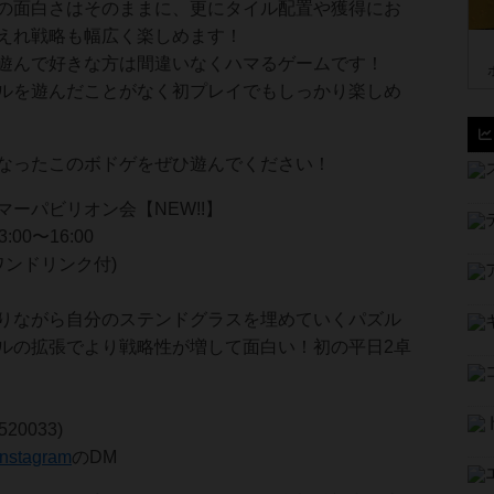
の面白さはそのままに、更にタイル配置や獲得にお
えれ戦略も幅広く楽しめます！
遊んで好きな方は間違いなくハマるゲームです！
ルを遊んだことがなく初プレイでもしっかり楽しめ
なったこのボドゲをぜひ遊んでください！
マーパビリオン会【NEW!!】
:00〜16:00
(ワンドリンク付)
りながら自分のステンドグラスを埋めていくパズル
ルの拡張でより戦略性が増して面白い！初の平日2卓
20033)
Instagram
のDM