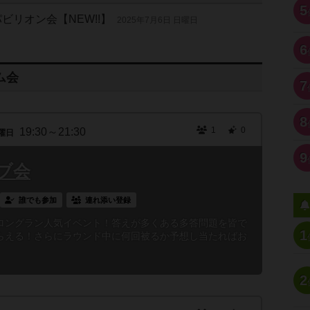
5
ビリオン会【NEW!!】
2025年7月6日 日曜日
6
ム会
7
8
1
0
19:30～21:30
曜日
9
ブ会
誰でも参加
連れ添い登録
ロングラン人気イベント！答えが多くある多答問題を皆で
1
らえる！さらにラウンド中に何回被るか予想し当たればお
2