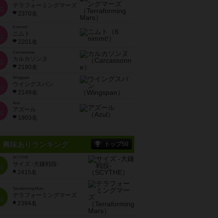
テラフォーミングマーズ
位
2370名
6 nimmt!
ニムト
位
2201名
Carcassonne
カルカソンヌ
位
2190名
Wingspan
ウイングスパン
位
2149名
Azul
アズール
位
1903名
興味ありランキング
トップ50
SCYTHE
サイズ -大鎌戦役-
位
2415名
Terraforming Mars
テラフォーミングマーズ
位
2394名