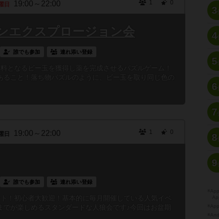
1
0
19:00～22:00
曜日
3
ンエクスプロージョン会
4
誰でも参加
連れ添い登録
5
材料となるビー玉を獲得し薬を完成させるパズルゲーム！
あること！落ち物パズルのように、ビー玉を取り同じ色の
6
7
1
0
19:00～22:00
曜日
8
9
誰でも参加
連れ添い登録
※A
ント！初心者大歓迎！基本的に毎月開催している人気イベ
Ap
までが楽しめるスタンダードな人狼会です♪今回はお盆期
※Ap
※A