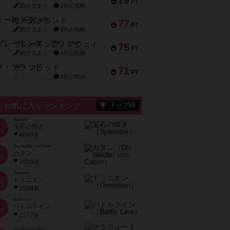
79
PT
紹介文あり
1件の投稿
リー対グラント
77
PT
紹介文あり
1件の投稿
ブレーキング・アウェイ
75
PT
紹介文あり
4件の投稿
ザ・フラッド
71
PT
紹介文なし
1件の投稿
お気に入りランキング
トップ50
Splendor
宝石の煌き
位
4040名
Die Siedler von Catan
カタン
位
3616名
Dominion
ドミニオン
位
2528名
Battle Line
バトルライン
位
2377名
Terraforming Mars