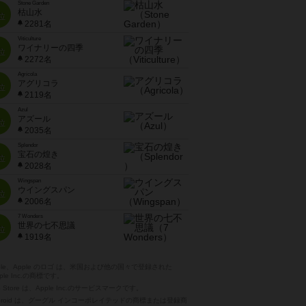
Stone Garden
枯山水
位
2281名
Viticulture
ワイナリーの四季
位
2272名
Agricola
アグリコラ
位
2119名
Azul
アズール
位
2035名
Splendor
宝石の煌き
位
2028名
Wingspan
ウイングスパン
位
2006名
7 Wonders
世界の七不思議
位
1919名
pple、Apple のロゴ は、米国および他の国々で登録された
ple Inc.の商標です。
p Store は、Apple Inc.のサービスマークです。
ndroid は、グーグル インコーポレイテッドの商標または登録商