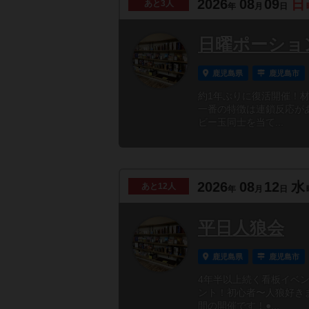
2026
08
09
日
あと
3人
年
月
日
日曜ポーショ
鹿児島県
鹿児島市
約1年ぶりに復活開催！
一番の特徴は連鎖反応が
ビー玉同士を当て...
2026
08
12
水
あと
12人
年
月
日
平日人狼会
鹿児島県
鹿児島市
4年半以上続く看板イベ
ント！初心者〜人狼好き
間の開催です！●...