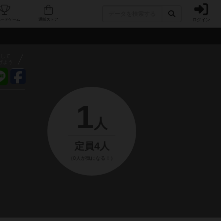
ログイン
フェ/店舗
人気ボードゲーム
通販ストア
アして
げよう
1
人
定員4人
（0人が気になる！）