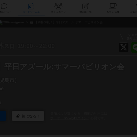
索
新着レビュー
ボードゲーム会
コミュニティ
掲示板一覧
カ
33.boardgame
【満枠御礼！】平日アズール:サマーパビリオン会
シェ
盛り上
木
19:00～22:00
曜日
】平日アズール:サマーパビリオン会
児島市）
me
e
参加および気になる！機能の利用には
気になる！
ボドゲーマへのログイン
が必要です。