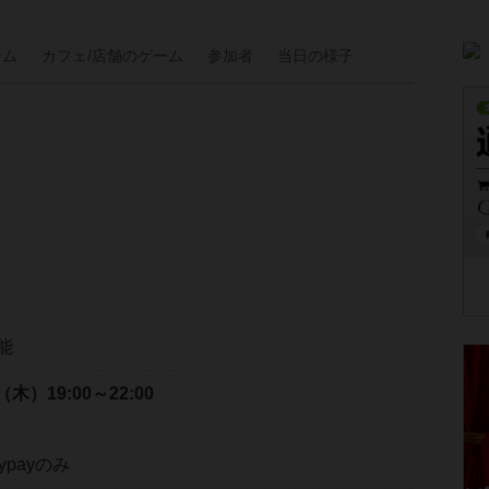
ーム
カフェ/
店舗の
ゲーム
参加者
当日の
様子
能
日（木）
19:00～22:00
payのみ