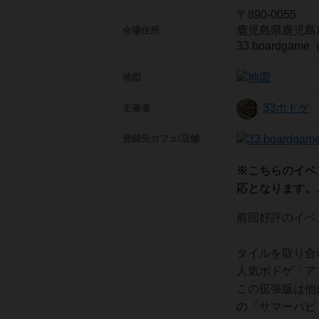
〒890-0055
鹿児島県鹿児島市上
会場住所
33.boardga
地図
33ボドゲ
主催者
登録先
カフェ/店舗
※こちらのイベ
応となります。
前回好評のイベ
タイルを取り合
人気ボドゲ「ア
この拡張版は他
の「サマーパビ