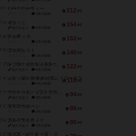
バー！パーティー
212
PT
紹介文なし
1件の投稿
ギョッと
154
PT
紹介文あり
1件の投稿
クルティボ
152
PT
紹介文なし
1件の投稿
ブラヴェスト
140
PT
紹介文なし
1件の投稿
ドブル：ポケットモンスター
122
PT
紹介文あり
4件の投稿
ジャンヌ・ダルク-オルレアン ドロー＆ライト
118
PT
紹介文なし
5件の投稿
ファースト・イン・フライト
94
PT
紹介文あり
3件の投稿
ダイススローン
88
PT
紹介文なし
1件の投稿
ガルフストライク
80
PT
紹介文あり
1件の投稿
モズビ－ズ・レイダ－ズ