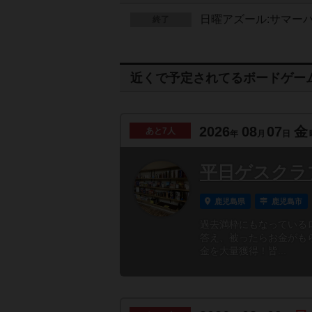
日曜アズール:サマーパ
終了
近くで予定されてるボードゲー
2026
08
07
金
あと
7人
年
月
日
平日ゲスクラ
鹿児島県
鹿児島市
過去満枠にもなっている
答え、被ったらお金がも
金を大量獲得！皆...