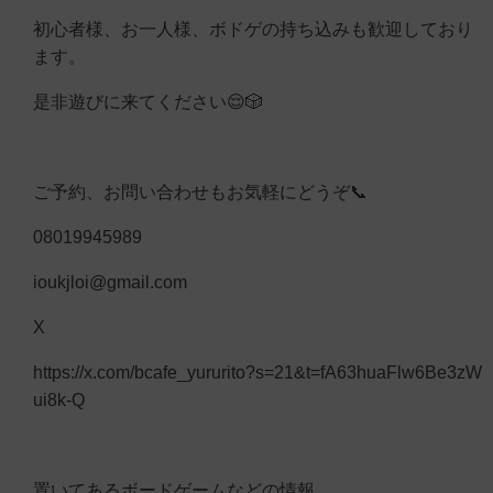
初心者様、お一人様、ボドゲの持ち込みも歓迎しており
ます。
是非遊びに来てください😌🎲
ご予約、お問い合わせもお気軽にどうぞ📞
08019945989
ioukjloi@gmail.com
X
https://x.com/bcafe_yururito?s=21&t=fA63huaFlw6Be3zW
ui8k-Q
置いてあるボードゲームなどの情報