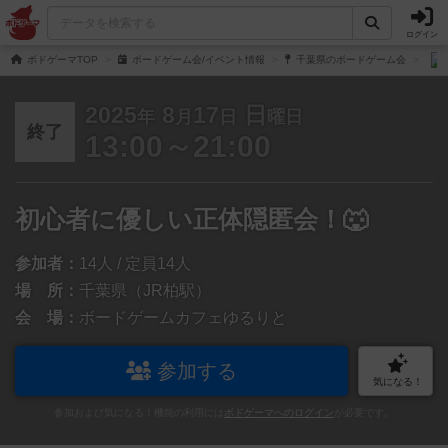
ログイン
ボドゲーマTOP
ボードゲーム会/イベント情報
千葉県のボードゲーム会
2025
8
17
日
年
月
日
曜日
終了
13:00～21:00
初心者に優しい正体隠匿会！🐺
参加者：
14人 / 定員14人
場 所：
千葉県（JR柏駅）
会 場：
ボードゲームカフェゆるりと
参加する
気になる！
参加および気になる！機能の利用には
ボドゲーマへのログイン
が必要です。