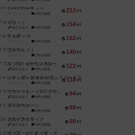
バー！パーティー
212
PT
紹介文なし
1件の投稿
ギョッと
154
PT
紹介文あり
1件の投稿
クルティボ
152
PT
紹介文なし
1件の投稿
ブラヴェスト
140
PT
紹介文なし
1件の投稿
ドブル：ポケットモンスター
122
PT
紹介文あり
4件の投稿
ジャンヌ・ダルク-オルレアン ドロー＆ライト
118
PT
紹介文なし
5件の投稿
ファースト・イン・フライト
94
PT
紹介文あり
3件の投稿
ダイススローン
88
PT
紹介文なし
1件の投稿
ガルフストライク
80
PT
紹介文あり
1件の投稿
モズビ－ズ・レイダ－ズ