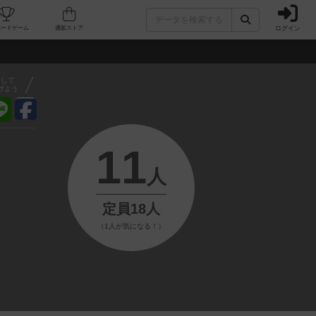
ログイン
フェ/店舗
人気ボードゲーム
通販ストア
アして
げよう
11
人
定員18人
（1人が気になる！）