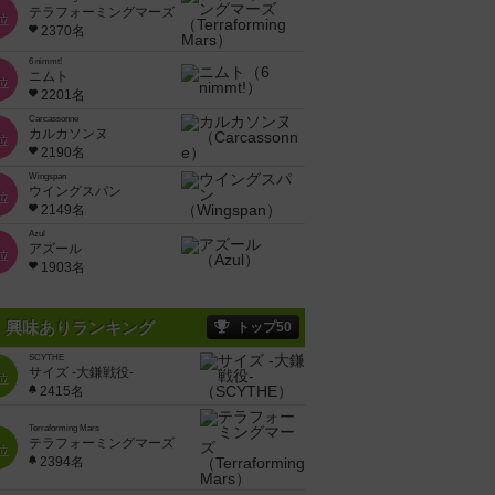
テラフォーミングマーズ
位
2370名
6 nimmt!
ニムト
位
2201名
Carcassonne
カルカソンヌ
位
2190名
Wingspan
ウイングスパン
位
2149名
Azul
アズール
位
1903名
興味ありランキング
トップ50
SCYTHE
サイズ -大鎌戦役-
位
2415名
Terraforming Mars
テラフォーミングマーズ
位
2394名