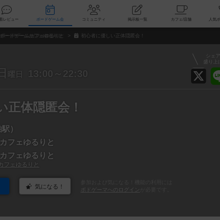
索
新着レビュー
ボードゲーム会
コミュニティ
掲示板一覧
カ
ボードゲームカフェゆるりと
初心者に優しい正体隠匿会！
シェ
盛り上
日
13:00～22:30
曜日
い正体隠匿会！
柏駅）
カフェゆるりと
カフェゆるりと
カフェゆるりと
参加および気になる！機能の利用には
気になる！
ボドゲーマへのログイン
が必要です。