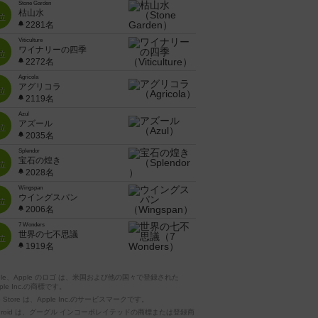
Stone Garden
枯山水
位
2281名
Viticulture
ワイナリーの四季
位
2272名
Agricola
アグリコラ
位
2119名
Azul
アズール
位
2035名
Splendor
宝石の煌き
位
2028名
Wingspan
ウイングスパン
位
2006名
7 Wonders
世界の七不思議
位
1919名
pple、Apple のロゴ は、米国および他の国々で登録された
ple Inc.の商標です。
p Store は、Apple Inc.のサービスマークです。
ndroid は、グーグル インコーポレイテッドの商標または登録商