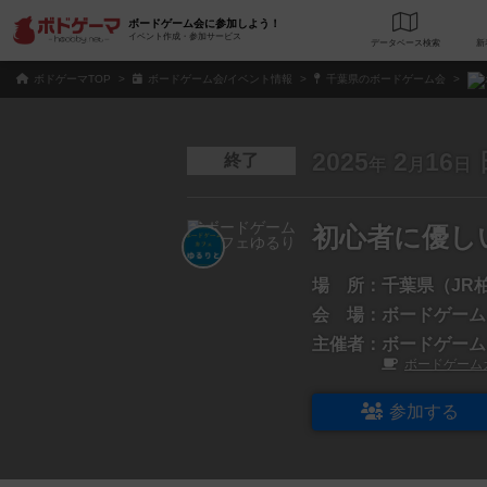
ボードゲーム会に参加しよう！
イベント作成・参加サービス
データベース
検
ボドゲーマTOP
ボードゲーム会/イベント情報
千葉県のボードゲーム会
2025
2
16
終了
年
月
日
初心者に優し
場 所：
千葉県（JR
会 場：
ボードゲーム
主催者：
ボードゲーム
ボードゲーム
参加する