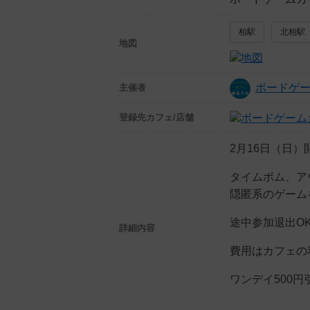
柏駅
北柏駅
地図
ボードゲ
主催者
登録先
カフェ/店舗
2月16日（日
タイムボム、ア
隠匿系のゲーム
途中参加退出O
詳細内容
費用はカフェの
ワンデイ500円