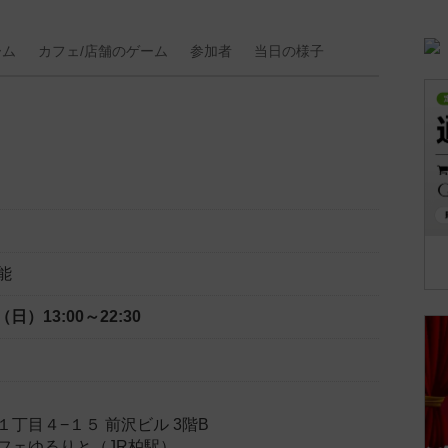
ーム
カフェ/
店舗の
ゲーム
参加者
当日の
様子
能
日（日）
13:00～22:30
丁目４−１５ 前沢ビル 3階B
フェゆるりと（JR柏駅）