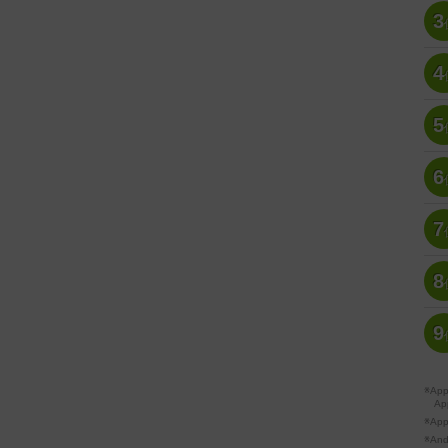
3
4
5
6
7
8
9
※A
Ap
※Ap
※A