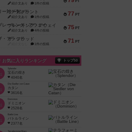
79
PT
紹介文あり
1件の投稿
リー対グラント
77
PT
紹介文あり
1件の投稿
ブレーキング・アウェイ
75
PT
紹介文あり
4件の投稿
ザ・フラッド
71
PT
紹介文なし
1件の投稿
お気に入りランキング
トップ50
Splendor
宝石の煌き
位
4040名
Die Siedler von Catan
カタン
位
3616名
Dominion
ドミニオン
位
2528名
Battle Line
バトルライン
位
2377名
Terraforming Mars