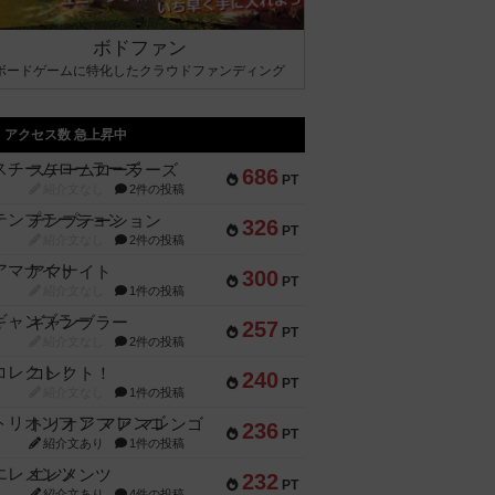
ボドファン
ボードゲームに特化したクラウドファンディング
アクセス数 急上昇中
スチームローラーズ
686
PT
紹介文なし
2件の投稿
テンプテーション
326
PT
紹介文なし
2件の投稿
アマナイト
300
PT
紹介文なし
1件の投稿
ギャンブラー
257
PT
紹介文なし
2件の投稿
コレクト！
240
PT
紹介文なし
1件の投稿
トリオンフ ア マレンゴ
236
PT
紹介文あり
1件の投稿
エレメンツ
232
PT
紹介文あり
4件の投稿