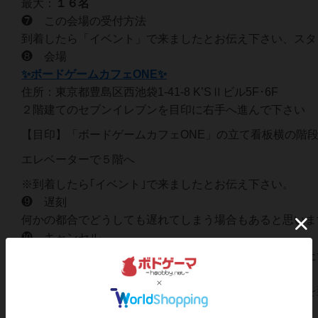
最大：
１６名
❼ この会場の受付方法
到着したら「イベント」で来ましたとお伝え下さい、スタ
❽ 会場
✨ボードゲームカフェONE✨
住所：東京都豊島区西池袋1-41-8 K’SⅡビル5F･6F
２階建てのセブンイレブンを目印に右手へ進んで下さい
【目印】「ボードゲームカフェONE」の立て看板横の階
エレベーターで５階へ
※到着したら｢イベント｣で来ましたとお伝え下さい。
❾ 遅刻
何かの都合でどうしても遅れてしまう場合もあると思いま
❿ キャンセル
ご都合が悪くなりキャンセルされる場合は、お申込みした
⓫ 中止ケース
大雨・台風・大雪・地震など特別な天災の場合には状況を
⓬ お断り