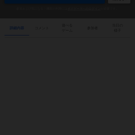
参加および気になる！機能の利用には
ボドゲーマへのログイン
が必要です。
遊べる
当日の
詳細内容
コメント
参加者
ゲーム
様子