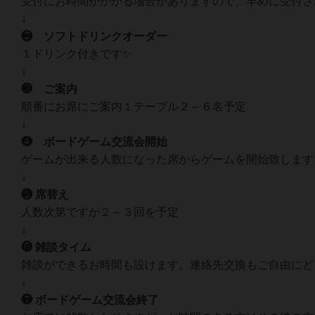
受付にお時間がかかる場合がありますので、早めに受付さ
↓
❷ ソフトドリンクオーダー
１ドリンク付きです✨
↓
❸ ご案内
順番にお席にご案内１テーブル２～６名予定
↓
❹ ボードゲーム交流会開始
ゲームが出来る人数になった席からゲームを開始致します
↓
❺ 席替え
人数次第ですが２～３回を予定
↓
❻ 雑談タイム
雑談ができるお時間も設けます。連絡先交換もご自由にど
↓
❼ ボードゲーム交流会終了