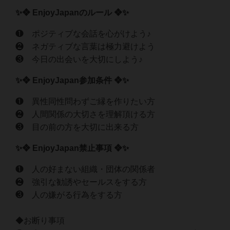
✨❖ EnjoyJapanのルール ❖✨
❶ ポジティブな会話を心がけよう♪
❷ ネガティブな言葉は極力避けよう
❸ 今日の出会いを大切にしよう♪
✨❖ EnjoyJapan参加条件 ❖✨
❶ 異性同性問わずご縁を作りたい方
❷ 人間関係の大切さを理解頂ける方
❸ 目の前の方を大切に出来る方
✨❖ EnjoyJapan禁止事項 ❖✨
❶ 人の好まない組織・団体の関係者
❷ 強引な勧誘やセールスをする方
❸ 人の嫌がる行為をする方
◆お断り事項