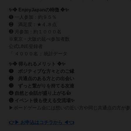
✨❖ EnjoyJapanの特徴 ❖✨
❶ 一人参加：約９５％
❷ 満足度：★４.８点
❸ 月参加：約１０００名
※東京・大阪の延べ参加者数
公式LINE登録者
「 ４０００名 」統計データ
✨❖ 得られるメリット ❖✨
❶ ポジティブな方々とのご縁
❷ 共通点のある方との出会い
❸ ずっと繋がりを持てる友達
❹ 自然と会話が盛り上がる👍
❺ イベント後も使える交流場✨
▶ボードゲーム会には想いの近い方や同じ共通点の方が参
👉▶ お申込はコチラから ◀👈