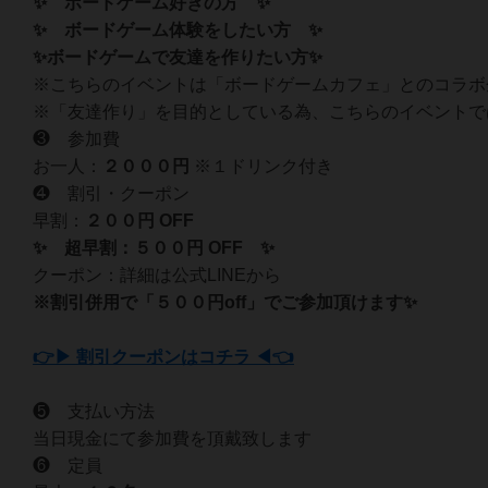
✨ ボードゲーム好きの方 ✨
✨ ボードゲーム体験をしたい方 ✨
✨ボードゲームで友達を作りたい方✨
※こちらのイベントは「ボードゲームカフェ」とのコラボ
※「友達作り」を目的としている為、こちらのイベントで
❸ 参加費
お一人：
２０
００円
※１ドリンク付き
❹ 割引・クーポン
早割：
２００円 OFF
✨ 超早割：５００円 OFF ✨
クーポン：詳細は公式LINEから
※割引併用で「５００円off」でご参加頂けます✨
👉▶ 割引クーポンはコチラ ◀👈
❺ 支払い方法
当日現金にて参加費を頂戴致します
❻ 定員