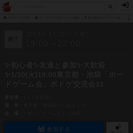
ログイン
ボドゲーマTOP
ボードゲーム会/イベント情報
東京都のボードゲーム会
2024
1
30
火
年
月
日
曜日
終了
19:00～22:00
✨初心者✨友達と参加✨大歓迎
✨1/30(火)19:00東京都・池袋「ボー
ドゲーム会」ボドゲ交流会33
参加者：
1人 / 定員16人
場 所：
東京都（池袋駅から徒歩５分）
会 場：
✨ボードゲームカフェONE✨
参加する
気になる！