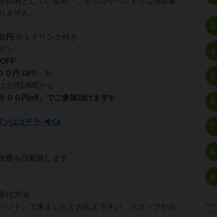
を目的としている為、こちらのイベントでは領収書
りません。
3
０円
※１ドリンク付き
ポン
4
OFF
０円 OFF ✨
5
公式LINEから
５００円off」でご参加頂けます✨
6
ポンはコチラ ◀👈
7
8
加費を頂戴致します
9
受付方法
※A
ベント」で来ましたとお伝え下さい、スタッフがお
Ap