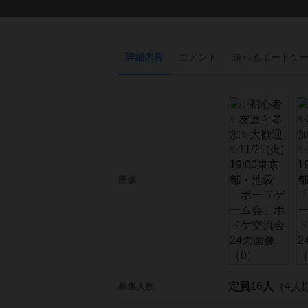
詳細内容
コメント
遊べる
ボード
ゲ
画像
定員16人
（4人
募集人数