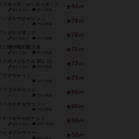
モズビ－ズ・レイダ－ズ
94
PT
紹介文あり
1件の投稿
テンプテーション
79
PT
紹介文なし
2件の投稿
インドネシア
78
PT
紹介文あり
2件の投稿
宵と暁の呪文書
75
PT
紹介文あり
8件の投稿
リスボン・トラム 28
73
PT
紹介文あり
9件の投稿
アマナイト
73
PT
紹介文なし
1件の投稿
ブラヴェスト
66
PT
紹介文なし
1件の投稿
スペクタキュラー
60
PT
紹介文なし
1件の投稿
スモールワールド
59
PT
紹介文あり
13件の投稿
ギャンブラー
58
PT
紹介文なし
2件の投稿