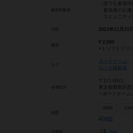
・誰でも参加可
・参加者のお連
参加対象者
・コミュニティ
2023年11月2
日時
¥ 2,000
費用
※１ソフトドリ
ボードゲーム
、
タグ
お一人様歓迎
〒171-0021
東京都豊島区西池袋
会場住所
✨ボードゲーム
池袋駅
北池
地図
hiro
主催者