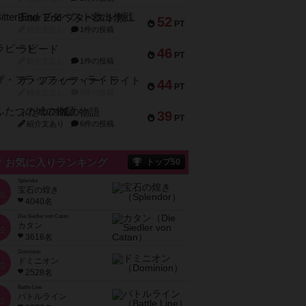
Bitter End ブタペスト救出作戦
52
PT
紹介文なし
1件の投稿
ラピード
46
PT
紹介文なし
1件の投稿
ザ・フラッフィー・ライト
44
PT
紹介文なし
0件の投稿
ふたつの城の物語
39
PT
紹介文あり
6件の投稿
お気に入りランキング
トップ50
Splendor
宝石の煌き
位
4040名
Die Siedler von Catan
カタン
位
3616名
Dominion
ドミニオン
位
2528名
Battle Line
バトルライン
位