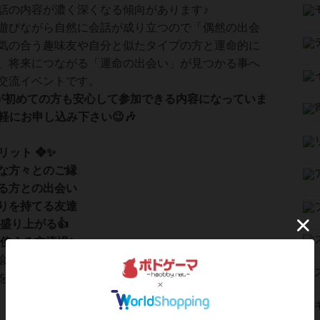
話の内容が濃く深くなる傾向があります♪
遊びながら自然に会話が成り立つので「偶然の出会
気の合う趣味友や自分と似たタイプの方と運命的に
、将来につながる「運命の出会い」が見つかる事へ
交流イベントです。
が初めての方も安心して参加できる内容になっていま
軽にお申し込み下さい😉🎶
リット ❖✨
な方々とのご縁
る方との出会い
りを持てる友達
盛り上がる👍
も使える交流場✨
会には想いの近い方や同じ共通点の方が参加します✨
を広げて、類友との出会いで新しい扉を開きません