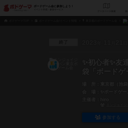
ボードゲーム会に参加しよう！
イベント作成・参加サービス
データベース
検
ボドゲーマTOP
ボードゲーム会/イベント情報
東京都のボードゲーム会
2023
11
21
終了
年
月
日
✨初心者✨友達と
袋「ボードゲ
場 所：
東京都（池袋
会 場：
✨ボードゲー
主催者：
hiro
エンジョイジ
参加する