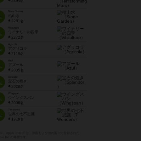
2394名
Stone Garden
枯山水
位
2281名
Viticulture
ワイナリーの四季
位
2272名
Agricola
アグリコラ
位
2119名
Azul
アズール
位
2035名
Splendor
宝石の煌き
位
2028名
Wingspan
ウイングスパン
位
2006名
7 Wonders
世界の七不思議
位
1919名
pple、Apple のロゴ は、米国および他の国々で登録された
ple Inc.の商標です。