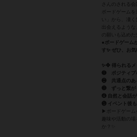
さんのされる会
ボードゲームを
い」から、凄く
出会えるような
の願いも込めた
●ボードゲーム
す✨ ぜひ、お気
✨❖ 得られるメ
❶ ポジティブ
❷ 共通点のあ
❸ ずっと繋が
❹ 自然と会話が
❺ イベント後
▶ボードゲーム
趣味や活動の場
か？✨