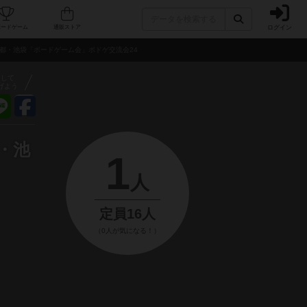
ログイン
フェ/店舗
人気ボードゲーム
通販ストア
0東京都・池袋「ボードゲーム会」ボドゲ交流会24
アして
げよう
都・池
1
人
定員16人
（0人が気になる！）