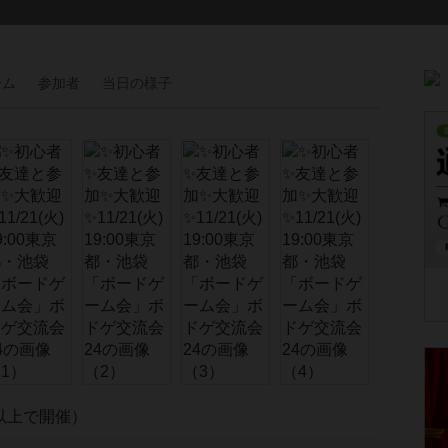
ーム
参加者
当日の
様子
以上で開催）