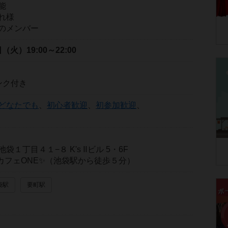
能
れ様
のメンバー
1日（火）
19:00～22:00
ンク付き
どなたでも
、
初心者歓迎
、
初参加歓迎
、
１丁目４１−８ K's Ⅱビル 5・6F
カフェONE✨（池袋駅から徒歩５分）
袋駅
要町駅