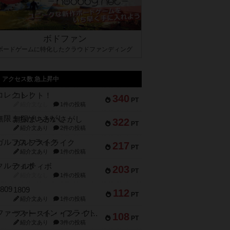
ボドファン
ボードゲームに特化したクラウドファンディング
アクセス数 急上昇中
コレクト！
340
PT
紹介文なし
1件の投稿
無限まちがいさがし
322
PT
紹介文あり
2件の投稿
ガルフストライク
217
PT
紹介文あり
1件の投稿
クルティボ
203
PT
紹介文なし
1件の投稿
1809
112
PT
紹介文あり
1件の投稿
ファースト・イン・フライト
108
PT
紹介文あり
3件の投稿