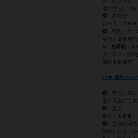
※「友達作り」
は発行をしてお
❸ 参加費
お一人：
２０
０
❹ 割引・クー
早割：
２００円 
✨ 超早割：５０
クーポン：詳細は
※割引併用で「
👉▶ 割引クー
❺ 支払い方法
当日現金にて参
❻ 定員
最大：
１６名
❼ この会場の
到着したら「イ