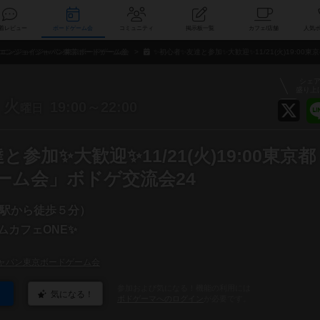
索
新着レビュー
ボードゲーム会
コミュニティ
掲示板一覧
カ
エンジョイジャパン東京ボードゲーム会
✨初心者✨友達と参加✨大歓迎✨11/21(火)19:0
シェ
盛り上
火
19:00～22:00
曜日
参加✨大歓迎✨11/21(火)19:00東京
ーム会」ボドゲ交流会24
駅から徒歩５分）
ムカフェONE✨
ャパン東京ボードゲーム会
参加および気になる！機能の利用には
気になる！
ボドゲーマへのログイン
が必要です。