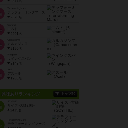
2377名
Terraforming Mars
テラフォーミングマーズ
位
2370名
6 nimmt!
ニムト
位
2201名
Carcassonne
カルカソンヌ
位
2190名
Wingspan
ウイングスパン
位
2149名
Azul
アズール
位
1903名
興味ありランキング
トップ50
SCYTHE
サイズ -大鎌戦役-
位
2415名
Terraforming Mars
テラフォーミングマーズ
位