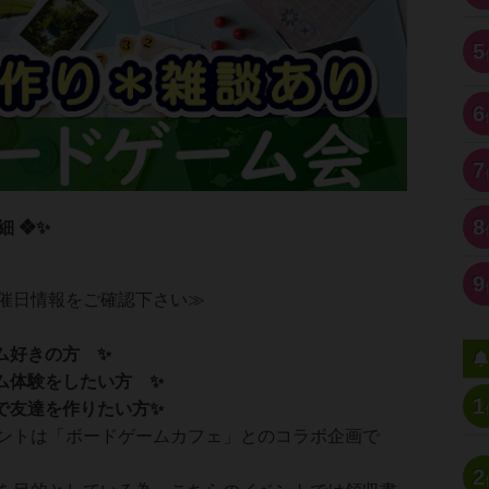
5
6
7
8
細 ❖✨
9
催日情報をご確認下さい≫
ム好きの方 ✨
ム体験をしたい方 ✨
1
で友達を作りたい方✨
ントは「ボードゲームカフェ」とのコラボ企画で
2