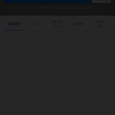
参加および気になる！機能の利用には
ボドゲーマへのログイン
が必要です。
遊べる
当日の
詳細内容
コメント
参加者
ゲーム
様子