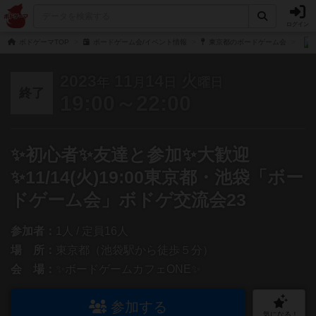
ログイン
ボドゲーマTOP
ボードゲーム会/イベント情報
東京都のボードゲーム会
2023
11
14
火
年
月
日
曜日
終了
19:00～22:00
✨初心者✨友達と参加✨大歓迎
✨11/14(火)19:00東京都・池袋「ボー
ドゲーム会」ボドゲ交流会23
参加者：
1人 / 定員16人
場 所：
東京都（池袋駅から徒歩５分）
会 場：
✨ボードゲームカフェONE✨
参加する
気になる！