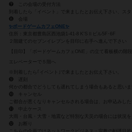
❼ この会場の受付方法
到着したら「イベント」で来ましたとお伝え下さい、スタ
❽ 会場
✨ボードゲームカフェONE✨
住所：東京都豊島区西池袋1-41-8 K’SⅡビル5F･6F
２階建てのセブンイレブンを目印に右手へ進んで下さい
【目印】「ボードゲームカフェONE」の立て看板横の階
エレベーターで５階へ
※到着したら｢イベント｣で来ましたとお伝え下さい。
❾ 遅刻
何かの都合でどうしても遅れてしまう場合もあると思いま
❿ キャンセル
ご都合が悪くなりキャンセルされる場合は、お申込みした
⓫ 中止ケース
大雨・台風・大雪・地震など特別な天災の場合には状況を
⓬ お断り
こちらの企画ではネットワークビジネス・宗教の勧誘目的