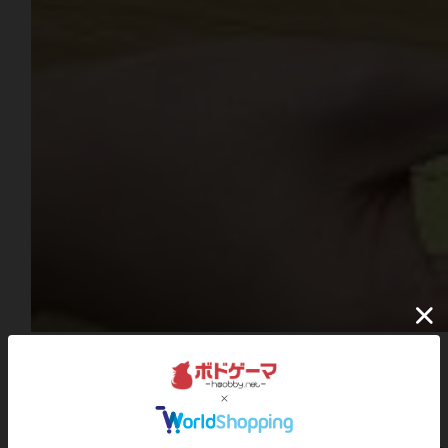
✨❖ イベントの流れ ❖✨
❶ 受付
開始10分前から受付スタート♪