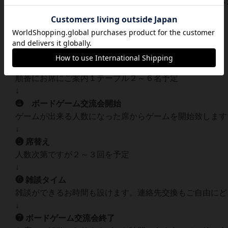
受付にお時間がかかる場合がありますので、早めに受付さ
↓
❷ ソフトドリンクオーダー
１ドリンク付きです✨
↓
❸ ご案内
順番にお席にご案内１テーブル２～６名予定
↓
❹ ボードゲーム交流会開始
ゲームが出来る人数になった席からゲームを開始致します
↓
❺ 席替え
人数次第ですが２～３回を予定
↓
❻ 雑談タイム
雑談ができるお時間も設けます。連絡先交換もご自由にど
↓
❼ ボードゲーム交流会終了