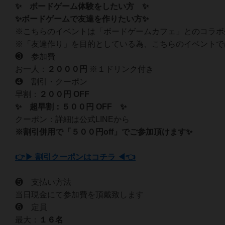
✨ ボードゲーム体験をしたい方 ✨
✨ボードゲームで友達を作りたい方✨
※こちらのイベントは「ボードゲームカフェ」とのコラボ
※「友達作り」を目的としている為、こちらのイベントで
❸ 参加費
お一人：
２０
００円
※１ドリンク付き
❹ 割引・クーポン
早割：
２００円 OFF
✨ 超早割：５００円 OFF ✨
クーポン：詳細は公式LINEから
※割引併用で「５００円off」でご参加頂けます✨
👉▶ 割引クーポンはコチラ ◀👈
❺ 支払い方法
当日現金にて参加費を頂戴致します
❻ 定員
最大：
１６名