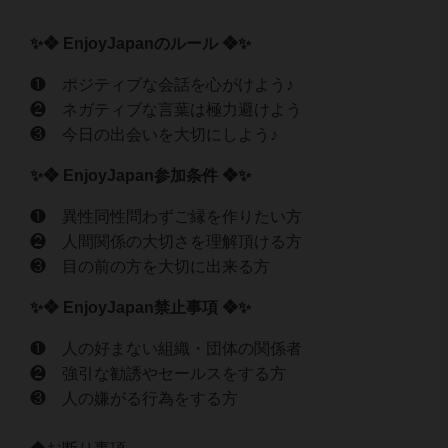
✨❖ EnjoyJapanのルール ❖✨
❶ ポジティブな会話を心がけよう♪
❷ ネガティブな言葉は極力避けよう
❸ 今日の出会いを大切にしよう♪
✨❖ EnjoyJapan参加条件 ❖✨
❶ 異性同性問わずご縁を作りたい方
❷ 人間関係の大切さを理解頂ける方
❸ 目の前の方を大切に出来る方
✨❖ EnjoyJapan禁止事項 ❖✨
❶ 人の好まない組織・団体の関係者
❷ 強引な勧誘やセールスをする方
❸ 人の嫌がる行為をする方