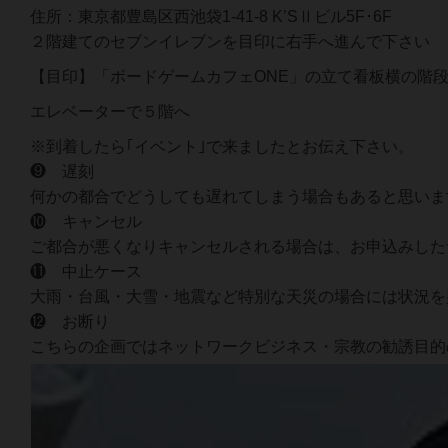
住所：東京都豊島区西池袋1-41-8 K’SⅡビル5F･6F
２階建てのセブンイレブンを目印に右手へ進んで下さい
【目印】「ボードゲームカフェONE」の立て看板横の階
エレベーターで５階へ
※到着したら｢イベント｣で来ましたとお伝え下さい。
❾ 遅刻
何かの都合でどうしても遅れてしまう場合もあると思いま
❿ キャンセル
ご都合が悪くなりキャンセルされる場合は、お申込みした
⓫ 中止ケース
大雨・台風・大雪・地震など特別な天災の場合には状況を
⓬ お断り
こちらの企画ではネットワークビジネス・宗教の勧誘目的