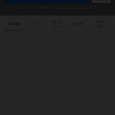
参加および気になる！機能の利用には
ボドゲーマへのログイン
が必要です。
遊べる
当日の
詳細内容
コメント
参加者
ゲーム
様子