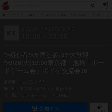
ログイン
ボドゲーマTOP
ボードゲーム会/イベント情報
東京都のボードゲーム会
2023
9
26
火
年
月
日
曜日
終了
19:00～22:00
✨初心者✨友達と参加✨大歓迎
✨9/26(火)19:00東京都・池袋「ボー
ドゲーム会」ボドゲ交流会16
参加者：
1人 / 定員16人
場 所：
東京都（池袋駅から徒歩５分）
会 場：
✨ボードゲームカフェONE✨
参加する
気になる！