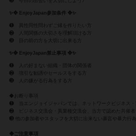
❸ 今日の出会いを大切にしよう♪
✨❖ EnjoyJapan参加条件 ❖✨
❶ 異性同性問わずご縁を作りたい方
❷ 人間関係の大切さを理解頂ける方
❸ 目の前の方を大切に出来る方
✨❖ EnjoyJapan禁止事項 ❖✨
❶ 人の好まない組織・団体の関係者
❷ 強引な勧誘やセールスをする方
❸ 人の嫌がる行為をする方
◆お断り事項
❶ 当エンジョイジャパンでは、ネットワークビジネス・
❷ ビジネス交流会・異業種交流会、当方で認めた共催者
❸ 他の参加者やスタッフを大切に出来ない暴言や暴力行
◆ご注意事項