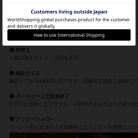
❸ ご案内
順番にお席にご案内１テーブル２～６名予定
↓
❹ ボードゲーム交流会開始
ゲームが出来る人数になった席からゲームを開始致します
↓
❺ 席替え
人数次第ですが２～３回を予定
↓
❻ 雑談タイム
雑談ができるお時間も設けます。連絡先交換もご自由にど
↓
❼ ボードゲーム交流会終了
お店では解散となりますが、お時間のある方はその後の交
↓
❽ アフターフォロー
イベント後も交流ができる無料コミュニティを用意してい