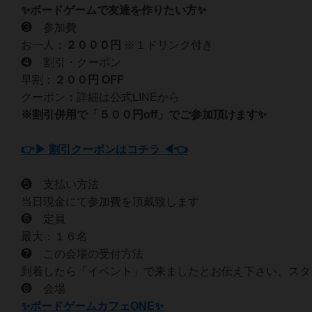
✨ボードゲームで友達を作りたい方✨
❸ 参加費
お一人：
２０
００円
※１ドリンク付き
❹ 割引・クーポン
早割：
２００円 OFF
クーポン：詳細は公式LINEから
※割引併用で「５００円off」でご参加頂けます✨
👉▶ 割引クーポンはコチラ ◀👈
❺ 支払い方法
当日現金にて参加費を頂戴致します
❻ 定員
最大：１６名
❼ この会場の受付方法
到着したら「イベント」で来ましたとお伝え下さい、スタ
❽ 会場
✨ボードゲームカフェONE✨