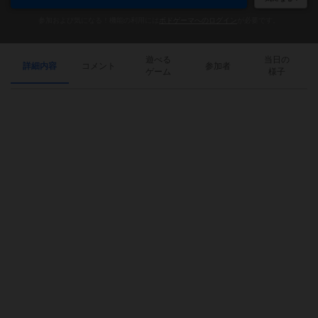
参加および気になる！機能の利用には
ボドゲーマへのログイン
が必要です。
遊べる
当日の
詳細内容
コメント
参加者
ゲーム
様子