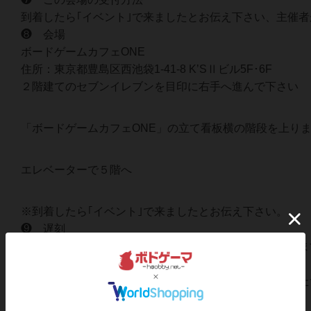
到着したら｢イベント｣で来ましたとお伝え下さい、主催
❽ 会場
ボードゲームカフェONE
住所：東京都豊島区西池袋1-41-8 K’SⅡビル5F･6F
２階建てのセブンイレブンを目印に右手へ進んで下さい
「ボードゲームカフェONE」の立て看板横の階段を上り
エレベーターで５階へ
※到着したら｢イベント｣で来ましたとお伝え下さい。
❾ 遅刻
何かの都合でどうしても遅れてしまう場合もあると思いま
❿ キャンセル
ご都合が悪くなりキャンセルされる場合は、お申込みした
⓫ 中止ケース