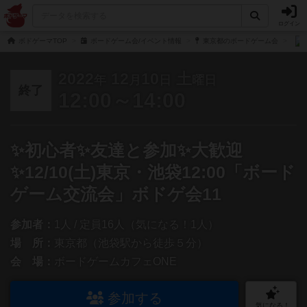
ログイン
ボドゲーマTOP
ボードゲーム会/イベント情報
東京都のボードゲーム会
2022
12
10
土
年
月
日
曜日
終了
12:00～14:00
✨初心者✨友達と参加✨大歓迎
✨12/10(土)東京・池袋12:00「ボード
ゲーム交流会」ボドゲ会11
参加者：
1人 / 定員16人（気になる！1人）
場 所：
東京都（池袋駅から徒歩５分）
会 場：
ボードゲームカフェONE
参加する
気になる！