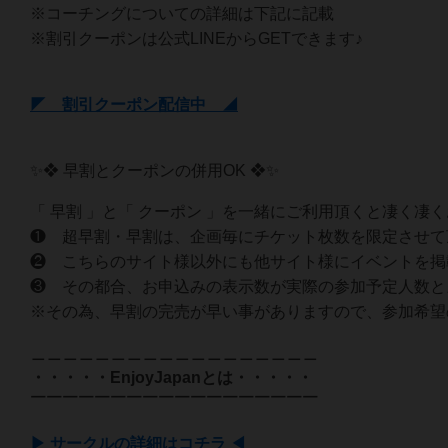
※コーチングについての詳細は下記に記載
※割引クーポンは公式LINEからGETできます♪
◤ 割引クーポン配信中 ◢
✨❖ 早割とクーポンの併用OK ❖✨
「 早割 」と「 クーポン 」を一緒にご利用頂くと凄く凄
❶ 超早割・早割は、企画毎にチケット枚数を限定させて
❷ こちらのサイト様以外にも他サイト様にイベントを掲
❸ その都合、お申込みの表示数が実際の参加予定人数と
※その為、早割の完売が早い事がありますので、参加希望
＿＿＿＿＿＿＿＿＿＿＿＿＿＿＿＿＿＿
・・・・・EnjoyJapanとは・・・・・
￣￣￣￣￣￣￣￣￣￣￣￣￣￣￣￣￣￣
▶ サークルの詳細はコチラ ◀