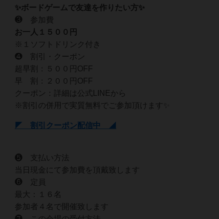
✨ボードゲームで友達を作りたい方✨
❸ 参加費
お一人１５
００円
※１ソフトドリンク付き
❹ 割引・クーポン
超早割：５００円OFF
早 割：２００円OFF
クーポン：詳細は公式LINEから
※割引の併用で実質無料でご参加頂けます✨
◤ 割引クーポン配信中 ◢
❺ 支払い方法
当日現金にて参加費を頂戴致します
❻ 定員
最大：１６名
参加者４名で開催致します
❼ この会場の受付方法