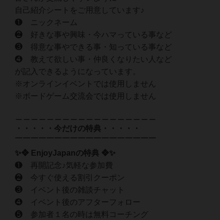
自己紹介シートをご用意しています♪
❶ ニックネーム
❷ 好きな事や興味・今ハマっている事など
❸ 得意な事やできる事・知っている事など
❹ 教えて欲しい事・仲良くなりたい人など
が記入できるようになっています。
※オンラインイベントでは使用しません
※ボードゲーム交流会では使用しません
＿＿＿＿＿＿＿＿＿＿＿＿＿＿＿＿＿＿
・・・・・今だけの特典・・・・・
￣￣￣￣￣￣￣￣￣￣￣￣￣￣￣￣￣￣
✨❖ EnjoyJapanの特典 ❖✨
❶ 再開記念♪気軽な参加費
❷ 今すぐ使える割引クーポン
❸ イベント後の雑談チャット
❹ イベント後のアフターフォロー
❺ 参加者１名の時は無料コーチング