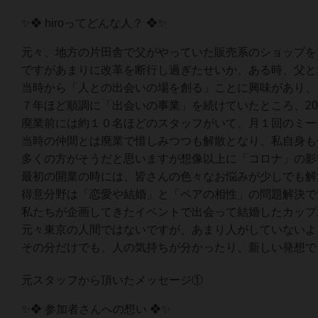
✨❖ hiroってどんな人？ ❖✨
元々、地方の片田舎で父がやっていた販売系のショップを
ですがあまりに改革を断行し過ぎたせいか、ある時、父と
当時から「人との出会いの場を創る」ことに興味があり、
７年ほど順調に「出会いの事業」を続けていたところ、2
廃業前には約１０名ほどのスタッフがいて、月１回のミー
当時の仲間とは廃業で惜しみつつも解散となり、私自身も
多くの方がそうだと思いますが想像以上に「コロナ」の影
最初の開業の時には、皆さんの色々なお悩みが少しでも解
得意分野は「恋愛や結婚」と「ペアの相性」の問題解決で
私たちが企画してきたイベントで出会って結婚したカップ
元々東京の人間ではないですが、あまり人がしていないよ
その分だけでも、人の気持ちが分かったり、新しい発想で
元スタッフから頂いたメッセージ①
✨❖ 参加者さんへの想い ❖✨