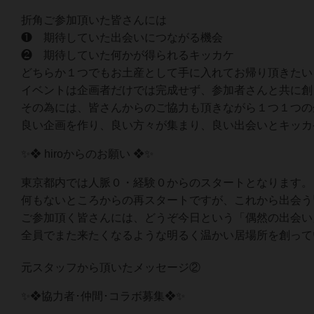
折角ご参加頂いた皆さんには
❶ 期待していた出会いにつながる機会
❷ 期待していた何かが得られるキッカケ
どちらか１つでもお土産として手に入れてお帰り頂きたい
イベントは企画者だけでは完成せず、参加者さんと共に創
その為には、皆さんからのご協力も頂きながら１つ１つの
良い企画を作り、良い方々が集まり、良い出会いとキッカ
✨❖ hiroからのお願い ❖✨
東京都内では人脈０・経験０からのスタートとなります。
何もないところからの再スタートですが、これから出会う
ご参加頂く皆さんには、どうぞ今日という「偶然の出会い
全員でまた来たくなるような明るく温かい居場所を創って
元スタッフから頂いたメッセージ②
✨❖協力者･仲間･コラボ募集❖✨