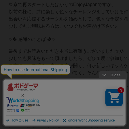
東京で再スタートしたばかりのEnjoyJapanですが、
以前の様に、共に楽しく色々なチャレンジをしていける仲
出会いを応援するサークルを始めとして、色々な予定を考
少しでもご興味ある方は、いつでもお声がけ下さい♪
✨❖ 感謝のことば ❖✨
最後までお読みいただき本当に有難うございました☆彡
少しでも興味をもって頂けましたら、ぜひ１度ご参加して
貴方にとって明るい未来の扉が開く、何か新しいキッカケ
明日からずっとつながりが続いてく、そんな素敵な出会い
もし、参加者が貴方１名だけでも大丈夫です☺
①望む未来が開けたり、②お悩みの解決につながる特別な
※参加者がお一人の時の限定サービスになります。
※コーチングは通常１時間9,000円でお受けしております
＿＿＿＿＿＿＿＿＿＿＿＿＿＿＿＿＿＿