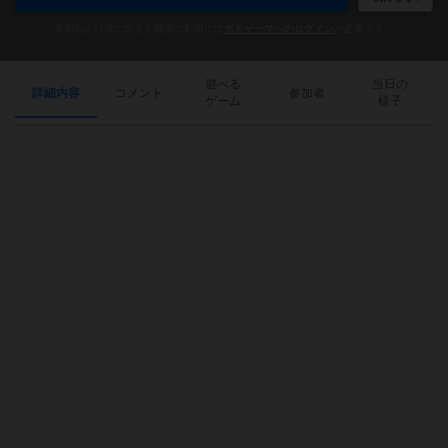
参加および気になる！機能の利用には
ボドゲーマへのログイン
が必要です。
遊べる
当日の
詳細内容
コメント
参加者
ゲーム
様子