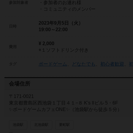
・参加者のお連れ様
参加対象者
・コミュニティのメンバー
2023年9月5日（火）
日時
19:00～22:00
¥ 2,000
費用
※１ソフトドリンク付き
ボードゲーム
、
どなたでも
、
初心者歓迎
、
タグ
会場住所
〒171-0021
東京都豊島区西池袋１丁目４１−８ K's Ⅱビル 5・6F
✨ボードゲームカフェONE✨（池袋駅から徒歩５分）
池袋駅
北池袋駅
要町駅