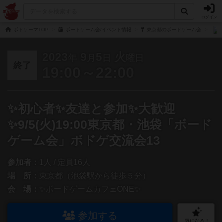
ログイン
ボドゲーマTOP
ボードゲーム会/イベント情報
東京都のボードゲーム会
2023
9
5
火
年
月
日
曜日
終了
19:00～22:00
✨初心者✨友達と参加✨大歓迎
✨9/5(火)19:00東京都・池袋「ボード
ゲーム会」ボドゲ交流会13
参加者：
1人 / 定員16人
場 所：
東京都（池袋駅から徒歩５分）
会 場：
✨ボードゲームカフェONE✨
参加する
気になる！