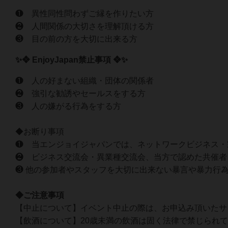
❶ 異性同性問わずご縁を作りたい方
❷ 人間関係の大切さを理解頂ける方
❸ 目の前の方を大切に出来る方
✨❖ EnjoyJapan禁止事項 ❖✨
❶ 人の好まない組織・団体の関係者
❷ 強引な勧誘やセールスをする方
❸ 人の嫌がる行為をする方
◆お断り事項
❶ 当エンジョイジャパンでは、ネットワークビジネス・
❷ ビジネス交流会・異業種交流会、当方で認めた共催者
❸ 他の参加者やスタッフを大切に出来ない暴言や暴力行
◆ご注意事項
【中止について】イベント中止の際は、お申込み頂いたサ
【飲酒について】20歳未満の飲酒は固く法律で禁じられ