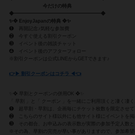
今だけの特典
◆━━━━━━━━━━━━━━━━━━◆
✨❖ EnjoyJapanの特典 ❖✨
❶ 再開記念♪気軽な参加費
❷ 今すぐ使える割引クーポン
❸ イベント後の雑談チャット
❹ イベント後のアフターフォロー
※割引クーポンは公式LINEからGETできます♪
👉▶ 割引クーポンはコチラ ◀👈
✨❖ 早割とクーポンの併用OK ❖✨
「 早割 」と「 クーポン 」を一緒にご利用頂くと凄く凄
❶ 超早割・早割は、企画毎にチケット枚数を限定させて
❷ こちらのサイト様以外にも他サイト様にイベントを掲
❸ その都合、お申込みの表示数が実際の参加予定人数と
※その為、早割の完売が早い事がありますので、参加希望