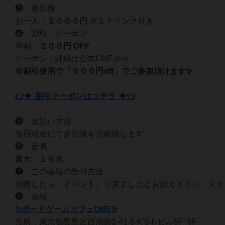
❸ 参加費
お一人：
２０
００円
※１ドリンク付き
❹ 割引・クーポン
早割：
２００円 OFF
クーポン：詳細は公式LINEから
※割引併用で「５００円off」でご参加頂けます✨
👉▶ 割引クーポンはコチラ ◀👈
❺ 支払い方法
当日現金にて参加費を頂戴致します
❻ 定員
最大：１６名
❼ この会場の受付方法
到着したら「イベント」で来ましたとお伝え下さい、スタ
❽ 会場
✨ボードゲームカフェONE✨
住所：東京都豊島区西池袋1-41-8 K’SⅡビル5F･6F