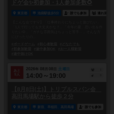
ドゲ会✨初参加・1人参加多数🌻
東京都
池袋駅徒歩5分
誰でも参加
連れ添い登
【こんな会です💡】「仕事終わりにちょっと遊びたい」
「1人で行っても大丈夫かな？」「今年の夏、思い出を作
りたい🌻」「ガチな雰囲気はちょっと苦手…」そんな方
にぴったりの...
#ボードゲーム
#初心者歓迎
#どなたでも
#初参加歓迎
#途中参加OK
#お一人様歓迎
#途中抜けOK
2026
08
08
土
年
月
日
曜日
1
あと
14:00～19:00
9人
0
【8月8日(土)】トリプルスパン会
高田馬場駅から徒歩２分
東京都
新宿、早稲田、高田馬場
誰でも参加