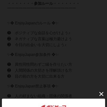
・・・・・・・参加ルール・・・・・・・
￣￣￣￣￣￣￣￣￣￣￣￣￣￣￣￣￣￣
✨❖ EnjoyJapanのルール ❖✨
❶ ポジティブな会話を心がけよう♪
❷ ネガティブな言葉は極力避けよう
❸ 今日の出会いを大切にしよう♪
✨❖ EnjoyJapan参加条件 ❖✨
❶ 異性同性問わずご縁を作りたい方
❷ 人間関係の大切さを理解頂ける方
❸ 目の前の方を大切に出来る方
✨❖ EnjoyJapan禁止事項 ❖✨
❶ 人の好まない組織・団体の関係者
❷ 強引な勧誘やセールスをする方