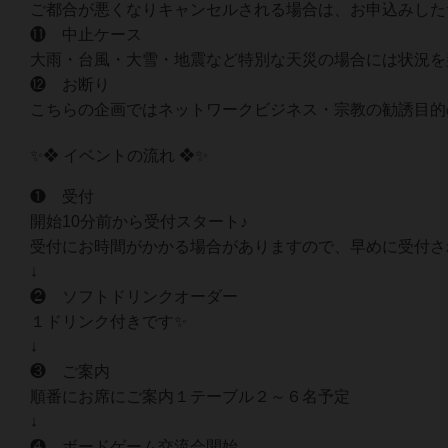
ご都合が悪くなりキャンセルされる場合は、お申込みした
⓫ 中止ケース
大雨・台風・大雪・地震など特別な天災の場合には状況を
⓬ お断り
こちらの企画ではネットワークビジネス・宗教の勧誘目的
✨❖ イベントの流れ ❖✨
❶ 受付
開始10分前から受付スタート♪
受付にお時間がかかる場合がありますので、早めに受付さ
↓
❷ ソフトドリンクオーダー
１ドリンク付きです✨
↓
❸ ご案内
順番にお席にご案内１テーブル２～６名予定
↓
❹ ボードゲーム交流会開始