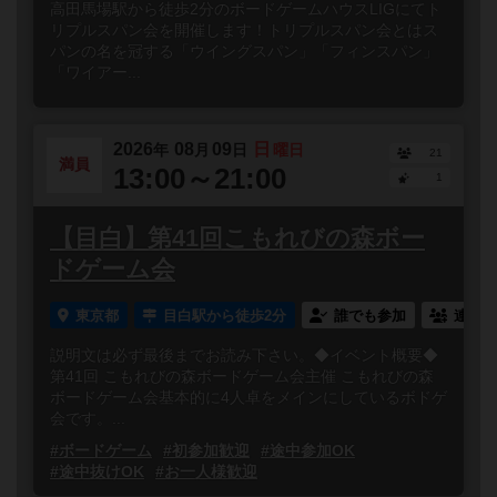
高田馬場駅から徒歩2分のボードゲームハウスLIGにてト
リプルスパン会を開催します！トリプルスパン会とはス
パンの名を冠する「ウイングスパン」「フィンスパン」
「ワイアー...
2026
08
09
日
年
月
日
曜日
21
満員
13:00～21:00
1
【目白】第41回こもれびの森ボー
ドゲーム会
東京都
目白駅から徒歩2分
誰でも参加
連れ添
説明文は必ず最後までお読み下さい。◆イベント概要◆
第41回 こもれびの森ボードゲーム会主催 こもれびの森
ボードゲーム会基本的に4人卓をメインにしているボドゲ
会です。...
#ボードゲーム
#初参加歓迎
#途中参加OK
#途中抜けOK
#お一人様歓迎