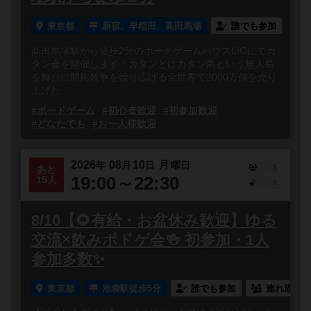
東京都
新宿、早稲田、高田馬場
誰でも参加
高田馬場駅から徒歩2分のボードゲームハウスLIGにてカ
タン会を開催します！カタンとはカタン島という無人島
を舞台に開拓競争を繰り広げる全世界で2000万個を売り
上げた...
#ボードゲーム
#初心者歓迎
#初参加歓迎
#どなたでも
#お一人様歓迎
2026
08
10
月
年
月
日
曜日
5
あと
19:00～22:30
15人
0
8/10【🌻有給・お盆休み歓迎】ゆる
交流×飲みボドゲ会🍻 初参加・1人
参加多数✨
東京都
池袋駅徒歩5分
誰でも参加
連れ添い登