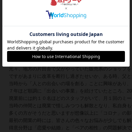
❸ 人の嫌がる行為をする方
＿＿＿＿＿＿＿＿＿＿＿＿＿＿＿＿＿＿
・・・・・・主催者について・・・・・・
￣￣￣￣￣￣￣￣￣￣￣￣￣￣￣￣￣￣
✨❖ hiroってどんな人？ ❖✨
元々、地方の片田舎で父がやっていた販売系のショップを
ですがあまりに改革を断行し過ぎたせいか、ある時、父と
当時から「人との出会いの場を創る」ことに興味があり、
７年ほど順調に「出会いの事業」を続けていたところ、2
廃業前には約１０名ほどのスタッフがいて、月１回のミー
当時の仲間とは廃業で惜しみつつも解散となり、私自身も
多くの方がそうだと思いますが想像以上に「コロナ」の影
最初の開業の時には、皆さんの色々なお悩みが少しでも解
得意分野は「恋愛や結婚」と「ペアの相性」の問題解決で