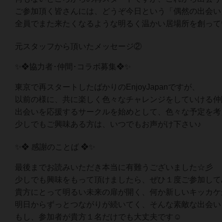
ご参加頂く皆さんには、どうぞ今日という「偶然の出会い
全員でまた来たくなるような明るく温かい居場所を創って
元スタッフから頂いたメッセージ②
✨❖協力者･仲間･コラボ募集❖✨
東京で再スタートしたばかりのEnjoyJapanですが、
以前の様に、共に楽しく色々なチャレンジをしていける仲
出会いを応援するサークルを始めとして、色々な予定を考
少しでもご興味ある方は、いつでもお声がけ下さい♪
✨❖ 感謝のことば ❖✨
最後までお読みいただき本当に有難うございました☆彡
少しでも興味をもって頂けましたら、ぜひ１度ご参加して
貴方にとって明るい未来の扉が開く、何か新しいキッカケ
明日からずっとつながりが続いてく、そんな素敵な出会い
もし、参加者が貴方１名だけでも大丈夫です☺