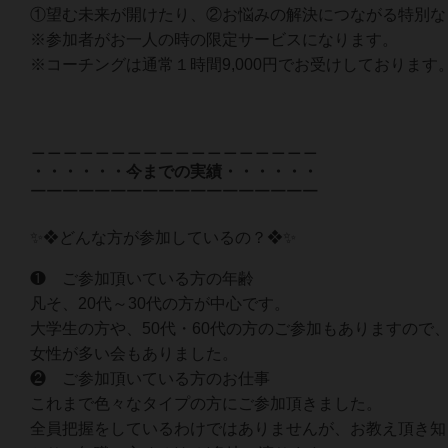
①望む未来が開けたり、②お悩みの解決につながる特別な
※参加者がお一人の時の限定サービスになります。
※コーチングは通常１時間9,000円でお受けしております
＿＿＿＿＿＿＿＿＿＿＿＿＿＿＿＿＿＿
・・・・・・今までの実績・・・・・・
￣￣￣￣￣￣￣￣￣￣￣￣￣￣￣￣￣￣
✨❖どんな方が参加しているの？❖✨
❶ ご参加頂いている方の年齢
凡そ、20代～30代の方が中心です。
大学生の方や、50代・60代の方のご参加もありますの
女性が多い会もありました。
❷ ご参加頂いている方のお仕事
これまで色々なタイプの方にご参加頂きました。
全員把握をしているわけではありませんが、お教え頂き知