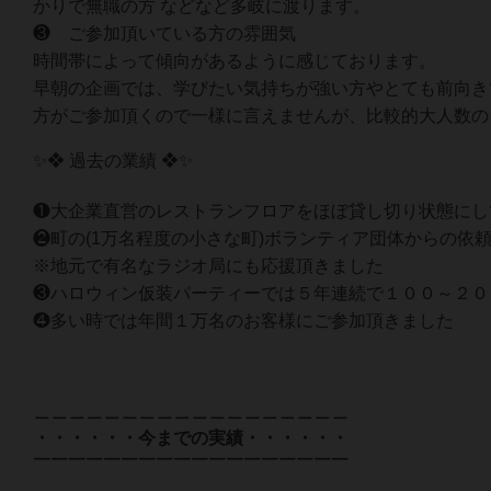
かりで無職の方 などなど多岐に渡ります。
❸ ご参加頂いている方の雰囲気
時間帯によって傾向があるように感じております。
早朝の企画では、学びたい気持ちが強い方やとても前向き
方がご参加頂くので一様に言えませんが、比較的大人数の
✨❖ 過去の業績 ❖✨
❶大企業直営のレストランフロアをほぼ貸し切り状態にし
❷町の(1万名程度の小さな町)ボランティア団体からの依
※地元で有名なラジオ局にも応援頂きました
❸ハロウィン仮装パーティーでは５年連続で１００～２０
❹多い時では年間１万名のお客様にご参加頂きました
＿＿＿＿＿＿＿＿＿＿＿＿＿＿＿＿＿＿
・・・・・・今までの実績・・・・・・
￣￣￣￣￣￣￣￣￣￣￣￣￣￣￣￣￣￣