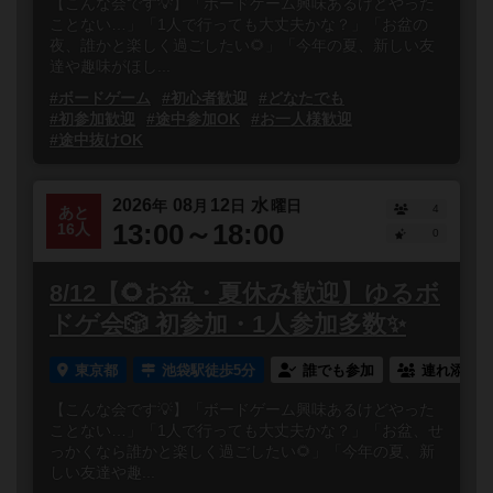
【こんな会です💡】「ボードゲーム興味あるけどやった
ことない…」「1人で行っても大丈夫かな？」「お盆の
夜、誰かと楽しく過ごしたい🌻」「今年の夏、新しい友
達や趣味がほし...
#ボードゲーム
#初心者歓迎
#どなたでも
#初参加歓迎
#途中参加OK
#お一人様歓迎
#途中抜けOK
2026
08
12
水
年
月
日
曜日
4
あと
13:00～18:00
16人
0
8/12【🌻お盆・夏休み歓迎】ゆるボ
ドゲ会🎲 初参加・1人参加多数✨
東京都
池袋駅徒歩5分
誰でも参加
連れ添い登
【こんな会です💡】「ボードゲーム興味あるけどやった
ことない…」「1人で行っても大丈夫かな？」「お盆、せ
っかくなら誰かと楽しく過ごしたい🌻」「今年の夏、新
しい友達や趣...