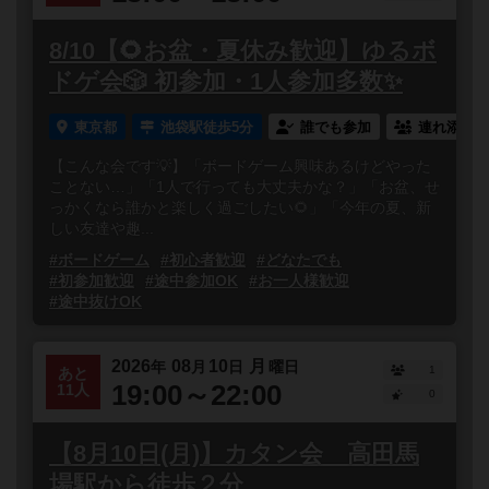
8/10【🌻お盆・夏休み歓迎】ゆるボ
ドゲ会🎲 初参加・1人参加多数✨
東京都
池袋駅徒歩5分
誰でも参加
連れ添い登
【こんな会です💡】「ボードゲーム興味あるけどやった
ことない…」「1人で行っても大丈夫かな？」「お盆、せ
っかくなら誰かと楽しく過ごしたい🌻」「今年の夏、新
しい友達や趣...
#ボードゲーム
#初心者歓迎
#どなたでも
#初参加歓迎
#途中参加OK
#お一人様歓迎
#途中抜けOK
2026
08
10
月
年
月
日
曜日
1
あと
19:00～22:00
11人
0
【8月10日(月)】カタン会 高田馬
場駅から徒歩２分