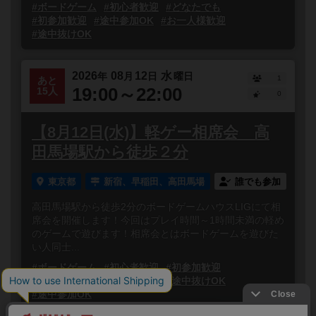
#ボードゲーム
#初心者歓迎
#どなたでも
#初参加歓迎
#途中参加OK
#お一人様歓迎
#途中抜けOK
2026
08
12
水
年
月
日
曜日
1
あと
19:00～22:00
15人
0
【8月12日(水)】軽ゲー相席会 高
田馬場駅から徒歩２分
東京都
新宿、早稲田、高田馬場
誰でも参加
高田馬場駅から徒歩2分のボードゲームハウスLIGにて相
席会を開催します！今回はプレイ時間～1時間未満の軽め
のゲームで遊びます！相席会とはボードゲームを遊びた
い人同士...
#ボードゲーム
#初心者歓迎
#初参加歓迎
#どなたでも
#お一人様歓迎
#途中抜けOK
#途中参加OK
閉じる