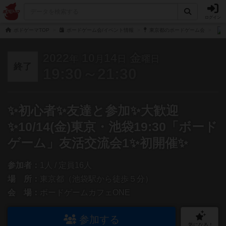
ログイン
ボドゲーマTOP
ボードゲーム会/イベント情報
東京都のボードゲーム会
2022
10
14
金
年
月
日
曜日
終了
19:30～21:30
✨初心者✨友達と参加✨大歓迎
✨10/14(金)東京・池袋19:30「ボード
ゲーム」友活交流会1✨初開催✨
参加者：
1人 / 定員16人
場 所：
東京都（池袋駅から徒歩５分）
会 場：
ボードゲームカフェONE
参加する
気になる！