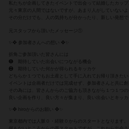
私たちが企画してきたイベントで出会って結婚したカップ
元々東京の人間ではないですが、あまり人がしていないよ
その分だけでも、人の気持ちが分かったり、新しい発想で
元スタッフから頂いたメッセージ①
✨❖ 参加者さんへの想い ❖✨
折角ご参加頂いた皆さんには
❶ 期待していた出会いにつながる機会
❷ 期待していた何かが得られるキッカケ
どちらか１つでもお土産として手に入れてお帰り頂きたい
イベントは企画者だけでは完成せず、参加者さんと共に創
その為には、皆さんからのご協力も頂きながら１つ１つの
良い企画を作り、良い方々が集まり、良い出会いとキッカ
✨❖ hiroからのお願い ❖✨
東京都内では人脈０・経験０からのスタートとなります。
何もないところからの再スタートですが、これから出会う