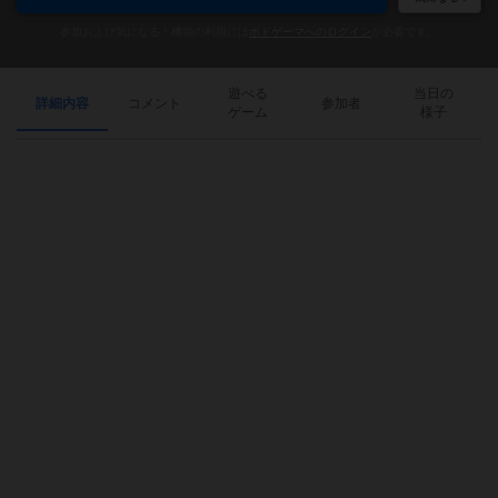
参加および気になる！機能の利用には
ボドゲーマへのログイン
が必要です。
遊べる
当日の
詳細内容
コメント
参加者
ゲーム
様子