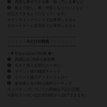
❸ 得意な事やできる事・知っている事など
❹ 教えて欲しい事・仲良くなりたい人など
が記入できるようになっています。
※オンラインイベントでは使用しません
※ボードゲーム交流会では使用しません
＿＿＿＿＿＿＿＿＿＿＿＿＿＿＿＿＿＿
・・・・・今だけの特典・・・・・
￣￣￣￣￣￣￣￣￣￣￣￣￣￣￣￣￣￣
✨❖ EnjoyJapanの特典 ❖✨
❶ 再開記念♪気軽な参加費
❷ 今すぐ使える割引クーポン
❸ イベント後の雑談チャット
❹ イベント後のアフターフォロー
❺ 参加者１名の時は無料コーチング
※コーチングについての詳細は下記に記載
※割引クーポンは公式LINEからGETできます♪