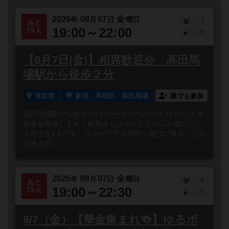
2026
08
07
金
年
月
日
曜日
1
あと
19:00～22:00
15人
0
【8月7日(金)】相席歓迎会 高田馬
場駅から徒歩２分
東京都
新宿、早稲田、高田馬場
誰でも参加
高田馬場駅から徒歩2分のボードゲームハウスLIGにて相
席会を開催します！相席会とはボードゲームを遊びたい
人同士が1人でも、グループでも気軽に遊びに来ることが
出来る会...
2026
08
07
金
年
月
日
曜日
5
あと
19:00～22:30
15人
0
8/7（金）【華金集まれ🍻】ゆるボ