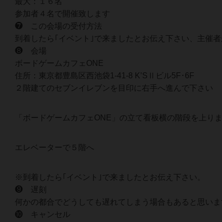
最大：１６名
参加者４名で開催致します
❼ この会場の受付方法
到着したら｢イベント｣で来ましたとお伝え下さい、主催
❽ 会場
ボードゲームカフェONE
住所：東京都豊島区西池袋1-41-8 K’SⅡビル5F･6F
２階建てのセブンイレブンを目印に右手へ進んで下さい
「ボードゲームカフェONE」の立て看板横の階段を上り
エレベーターで５階へ
※到着したら｢イベント｣で来ましたとお伝え下さい。
❾ 遅刻
何かの都合でどうしても遅れてしまう場合もあると思いま
❿ キャンセル