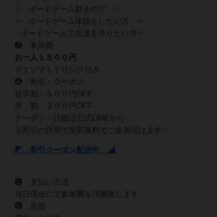
✨ ボードゲーム好きの方 ✨
✨ ボードゲーム体験をしたい方 ✨
✨ボードゲームで友達を作りたい方✨
❸ 参加費
お一人１５００円
※１ソフトドリンク付き
❹ 割引・クーポン
超早割：５００円OFF
早 割：２００円OFF
クーポン：詳細は公式LINEから
※割引の併用で実質無料でご参加頂けます✨
◤ 割引クーポン配信中 ◢
❺ 支払い方法
当日現金にて参加費を頂戴致します
❻ 定員