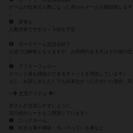
ゲームが出来る人数になった席からゲームを開始致します
↓
❺ 席替え
人数次第ですが２～３回を予定
↓
❻ ボードゲーム交流会終了
お店では解散となりますが、お時間のある方はその後の交
↓
❼ アフターフォロー
イベント後も雑談ができるチャットを用意しています♪
もし、お話しがしたくても出来なかった方がいた場合、双
✨❖ 交流アイテム ❖✨
皆さんが交流しやすいように
自己紹介シートをご用意しています♪
❶ ニックネーム
❷ 好きな事や興味・今ハマっている事など