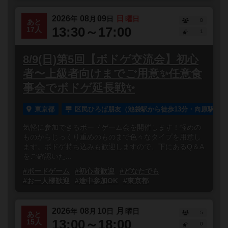
2026
08
09
日
年
月
日
曜日
8
あと
13:30～17:00
17人
1
8/9(日)第5回【ボドゲ交流会】初心
者〜上級者向けまでご用意✨任意食
事会でボドゲ延長戦✨
東京都
区民ひろば朋友（池袋駅から徒歩13分・向原駅から
気軽に参加できるボードゲーム会を開催します！軽めの
ものからじっくり重めのものまで色々なタイプを用意し
ます。ボドゲ持ち込みも歓迎しますので、下にあるQ＆A
をご確認いた...
#ボードゲーム
#初心者歓迎
#どなたでも
#お一人様歓迎
#途中参加OK
#東京都
2026
08
10
月
年
月
日
曜日
5
あと
13:00～18:00
15人
0