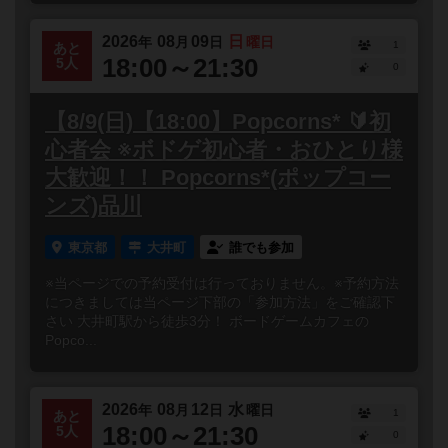
2026
08
09
日
年
月
日
曜日
1
あと
18:00～21:30
5人
0
【8/9(日)【18:00】Popcorns* 🔰初
心者会 ※ボドゲ初心者・おひとり様
大歓迎！！ Popcorns*(ポップコー
ンズ)品川
東京都
大井町
誰でも参加
※当ページでの予約受付は行っておりません。※予約方法
につきましては当ページ下部の「参加方法」をご確認下
さい 大井町駅から徒歩3分！ ボードゲームカフェの
Popco...
2026
08
12
水
年
月
日
曜日
1
あと
18:00～21:30
5人
0