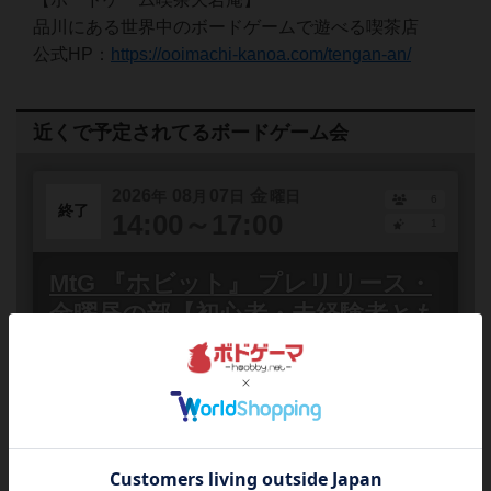
品川にある世界中のボードゲームで遊べる喫茶店
公式HP：
https://ooimachi-kanoa.com/tengan-an/
近くで予定されてるボードゲーム会
2026
08
07
金
年
月
日
曜日
6
終了
14:00～17:00
1
MtG 『ホビット』 プレリリース・
金曜昼の部【初心者・未経験者とも
歓迎】
東京都
品川区・大井町・鮫洲
誰でも参加
連
マジック・ザ・ギャザリングの新エキスパンション『ホ
ビット』のプレリリースがついに襲来！店頭にて、
Magic: The Gathering Companionを操作し...