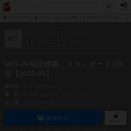
ログイン
ボドゲーマTOP
ボードゲーム会/イベント情報
東京都のボードゲーム会
2025
6
27
金
年
月
日
曜日
終了
19:00～21:00
MtG-FF限定構築：スタンダード1回
目【2025.06】
参加者：
17人 / 定員18人
場 所：
東京都（品川区・大井町・鮫洲）
会 場：
大井町kanoa内
参加する
気になる！
参加および気になる！機能の利用には
ボドゲーマへのログイン
が必要です。