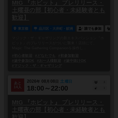
MtG 『ホビット』 プレリリース・
土曜昼の部【初心者・未経験者とも
歓迎】
東京都
品川区・大井町・鮫洲
誰でも参加
連
マジック・ザ・ギャザリングの新エキスパンション『ホ
ビット』のプレリリースがついに襲来！店頭にて、
Magic: The Gathering Companionを操作し...
#初心者歓迎
#どなたでも
#初参加歓迎
#途中参加OK
#お一人様歓迎
#途中抜けOK
#マジック・ザ・ギャザリング
2026
08
08
土
年
月
日
曜日
3
あと
18:00～22:00
14人
1
MtG 『ホビット』 プレリリース・
土曜夜の部【初心者・未経験者とも
歓迎】