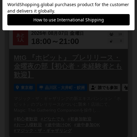
#初心者歓迎
#どなたでも
#初参加歓迎
#お一人様歓迎
#途中抜けOK
#途中参加OK
#マジック・ザ・ギャザリング
2026
08
07
金
年
月
日
曜日
18
あと
18:00～21:00
1人
0
MtG 『ホビット』 プレリリース・
金曜夜の部【初心者・未経験者とも
歓迎】
東京都
品川区・大井町・鮫洲
誰でも参加
連
マジック・ザ・ギャザリングの新エキスパンション『ホ
ビット』のプレリリースがついに襲来！店頭にて、
Magic: The Gathering Companionを操作し...
#初心者歓迎
#どなたでも
#初参加歓迎
#お一人様歓迎
#途中抜けOK
#途中参加OK
#マジック・ザ・ギャザリング