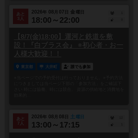
2026
08
07
金
年
月
日
曜日
1
あと
18:00～22:00
3人
0
【8/7(金)18:00】運河と鉄道を敷
設！『白ブラス会』 ※初心者・お一
人様大歓迎！！
東京都
大井町
誰でも参加
※当ページでの予約受付は行っておりません。※予約方法
につきましては当ページ下部の「参加方法」をご確認下
さい 時には協働、時には競合。 資源の供給地と消費地を
効果的...
2026
08
08
土
年
月
日
曜日
12
あと
13:00～17:15
7人
1