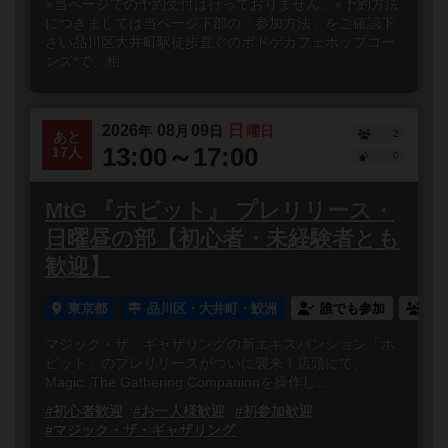
※当ページでの予約受付は行っておりません。※予約方法
につきましては当ページ下部の「参加方法」をご確認下
さい品川区大井町駅徒歩直ぐのボドゲカフェポップコー
ンズ*で、相...
2026
08
09
日
年
月
日
曜日
2
あと
13:00～17:00
17人
0
MtG 『ホビット』 プレリリース・
日曜昼の部【初心者・未経験者とも
歓迎】
東京都
品川区・大井町・鮫洲
誰でも参加
連
マジック・ザ・ギャザリングの新エキスパンション「ホ
ビット」のプレリリースがついに襲来！店頭にて、
Magic: The Gathering Companionを操作し...
#初心者歓迎
#お一人様歓迎
#初参加歓迎
#マジック・ザ・ギャザリング