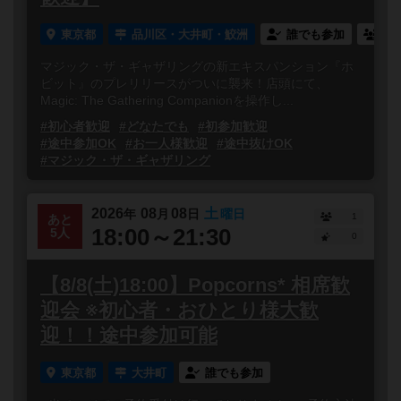
東京都
品川区・大井町・鮫洲
誰でも参加
連
マジック・ザ・ギャザリングの新エキスパンション『ホ
ビット』のプレリリースがついに襲来！店頭にて、
Magic: The Gathering Companionを操作し...
#初心者歓迎
#どなたでも
#初参加歓迎
#途中参加OK
#お一人様歓迎
#途中抜けOK
#マジック・ザ・ギャザリング
2026
08
08
土
年
月
日
曜日
1
あと
18:00～21:30
5人
0
【8/8(土)18:00】Popcorns* 相席歓
迎会 ※初心者・おひとり様大歓
迎！！途中参加可能
東京都
大井町
誰でも参加