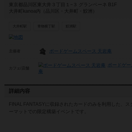
東京都品川区東大井３丁目１−３ グランベーネ B1F
大井町kanoa内（品川区・大井町・鮫洲）
大井町駅
青物横丁駅
鮫洲駅
ボードゲームスペース 天岩庵
主催者
ボードゲー
カフェ/店舗
庵
詳細内容
FINAL FANTASYに収録されたカードのみを利用した、
ーマットでの限定構築イベントです。