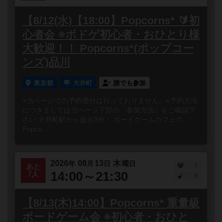
【8/12(水)【18:00】Popcorns* 🔰初
心者会 ※ボドゲ初心者・おひとり様
大歓迎！！ Popcorns*(ポップコー
ンズ)品川
東京都
大井町
誰でも参加
※当ページでの予約受付は行っておりません。※予約方法
につきましては当ページ下部の「参加方法」をご確認下
さい 大井町駅から徒歩3分！ ボードゲームカフェの
Popco...
2026
08
13
木
年
月
日
曜日
1
あと
14:00～21:30
7人
0
【8/13(木)14:00】Popcorns* 重量級
ボードゲーム会 ※初心者・おひと