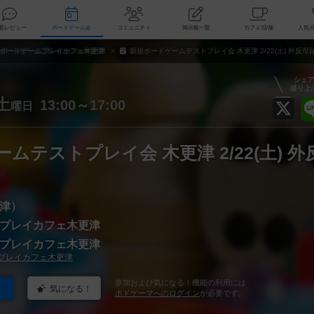
索
新着レビュー
ボードゲーム会
コミュニティ
掲示板一覧
カ
ボードゲームプレイカフェ木更津
新規ボードゲームテストプレイ会 木更津 2/22(土) 外反母
シェ
盛り上
土
13:00～17:00
曜日
ムテストプレイ会 木更津 2/22(土) 外
津）
プレイカフェ木更津
プレイカフェ木更津
プレイカフェ木更津
参加および気になる！機能の利用には
気になる！
ボドゲーマへのログイン
が必要です。