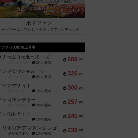
ボドファン
ボードゲームに特化したクラウドファンディング
アクセス数 急上昇中
スチームローラーズ
686
PT
紹介文なし
2件の投稿
テンプテーション
326
PT
紹介文なし
2件の投稿
アマナイト
300
PT
紹介文なし
1件の投稿
ギャンブラー
257
PT
紹介文なし
2件の投稿
コレクト！
240
PT
紹介文なし
1件の投稿
トリオンフ ア マレンゴ
236
PT
紹介文あり
1件の投稿