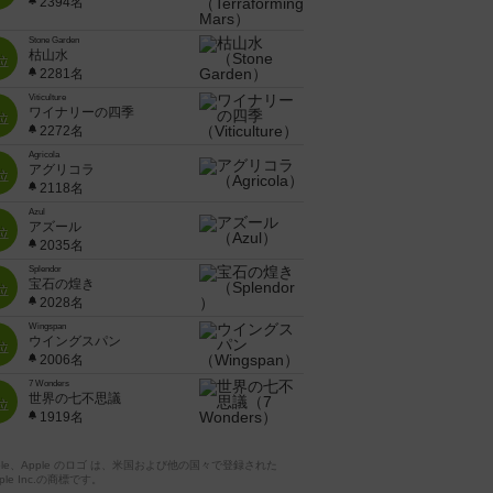
2394名
Stone Garden
枯山水
位
2281名
Viticulture
ワイナリーの四季
位
2272名
Agricola
アグリコラ
位
2118名
Azul
アズール
位
2035名
Splendor
宝石の煌き
位
2028名
Wingspan
ウイングスパン
位
2006名
7 Wonders
世界の七不思議
位
1919名
pple、Apple のロゴ は、米国および他の国々で登録された
ple Inc.の商標です。