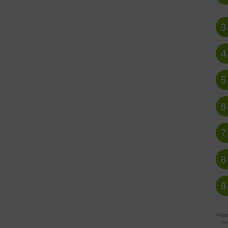
3
4
5
6
7
8
9
※A
Ap