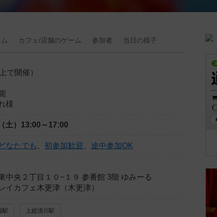
ーム
カフェ/
店舗の
ゲーム
参加者
当日の
様子
以上で開催）
能
れ様
日（土）
13:00～17:00
どなたでも
、
初参加歓迎
、
途中参加OK
中央２丁目１０−１９ 参番館 3階 ゆみーる
レイカフェ木更津（木更津）
園駅
上総清川駅