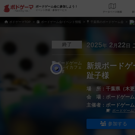
ボードゲーム会に参加しよう！
イベント作成・参加サービス
データベース
検
ボドゲーマTOP
ボードゲーム会/イベント情報
千葉県のボードゲーム会
2025
2
22
終了
年
月
日
新規ボードゲー
趾子様
場 所：
千葉県（木更
会 場：
ボードゲーム
主催者：
ボードゲーム
ボードゲーム
参加する