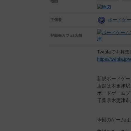
地図
ボードゲ
主催者
登録先
カフェ/店舗
津
Twiplaでも
https://twipla.j
新規ボードゲー
店舗は木更津駅
ボードゲームプ
千葉県木更津市東中
今回のゲームは