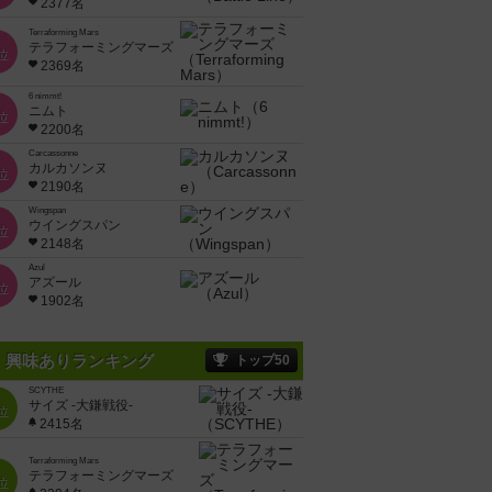
2377名
Terraforming Mars
テラフォーミングマーズ
位
2369名
6 nimmt!
ニムト
位
2200名
Carcassonne
カルカソンヌ
位
2190名
Wingspan
ウイングスパン
位
2148名
Azul
アズール
位
1902名
興味ありランキング
トップ50
SCYTHE
サイズ -大鎌戦役-
位
2415名
Terraforming Mars
テラフォーミングマーズ
位