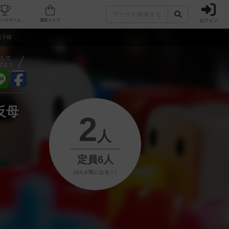
ログイン
フェ/店舗
人気ボードゲーム
通販ストア
趾子様
アして
げよう
反母
2
人
定員6人
（0人が気になる！）