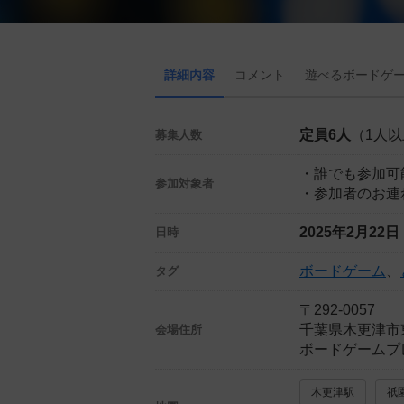
詳細内容
コメント
遊べる
ボード
ゲ
定員6人
（1人
募集人数
・誰でも参加可
参加対象者
・参加者のお連
2025年2月22
日時
ボードゲーム
、
タグ
〒292-0057
千葉県木更津市東
会場住所
ボードゲームプ
木更津駅
祇