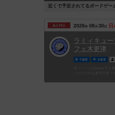
近くで予定されてるボードゲー
2026
08
30
日
あと
19人
年
月
日
ラミィキュー
フェ木更津
千葉県
木更津
本イベントはtwiplaで
いただければ参加可能です。https: