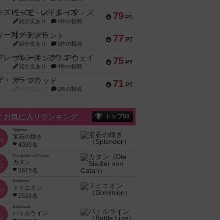
モズビ－ズ・レイダ－ズ
79
PT
紹介文あり
1件の投稿
リー対グラント
77
PT
紹介文あり
1件の投稿
ブレーキング・アウェイ
75
PT
紹介文あり
4件の投稿
ザ・フラッド
71
PT
紹介文なし
1件の投稿
お気に入りランキング
トップ50
Splendor
宝石の煌き
位
4039名
Die Siedler von Catan
カタン
位
3615名
Dominion
ドミニオン
位
2528名
Battle Line
バトルライン
位