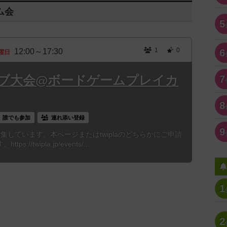
ム会
5
1
0
12:00～17:30
6
曜日
ブ大会@ボードゲームプレイカ
7
8
誰でも参加
連れ添い登録
9
も募集しています。本ページまたはtwiplaのどちらかにご申請
//twipla.jp/events/...
1
2