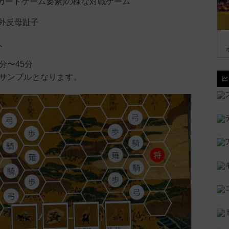
+カードゲーム要素)の様な対戦ゲーム
外反母趾子
人
分〜45分
サンプルとなります。