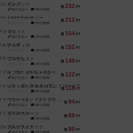
エレメンツ
232
PT
紹介文あり
4件の投稿
バー！パーティー
212
PT
紹介文なし
1件の投稿
ギョッと
154
PT
紹介文あり
1件の投稿
クルティボ
152
PT
紹介文なし
1件の投稿
ブラヴェスト
140
PT
紹介文なし
1件の投稿
ドブル：ポケットモンスター
122
PT
紹介文あり
4件の投稿
ジャンヌ・ダルク-オルレアン ドロー＆ライト
118
PT
紹介文なし
5件の投稿
ファースト・イン・フライト
94
PT
紹介文あり
3件の投稿
ダイススローン
88
PT
紹介文なし
1件の投稿
ガルフストライク
80
PT
紹介文あり
1件の投稿