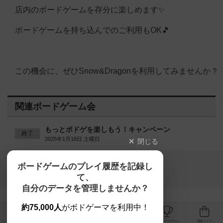
店内のボードゲームを存分に楽しめます✨
ボードゲームを持ち込んでのご利用もOK🎵
この機会に、ぜひSnow&Dragonを利用してみませんか？
関連ボードゲーム会
もっとボドゲを楽しもう！キャンペーン
終了
2025年1月18日 土曜日
閉じる
Copyright (c)
ボードゲームのプレイ履歴を記録し
【ボドゲーマ】ボードゲームの総合情報サイト
て、
All rights reserved.
自分のデータを管理しませんか？
約75,000人
がボドゲーマを利用中！