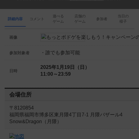
遊べる
店舗の
当日の
詳細内容
コメント
参加者
ゲーム
ゲーム
様子
画像
・誰でも参加可能
参加対象者
2025年1月19日（日）
日時
11:00～23:59
会場住所
〒8120854
福岡県福岡市博多区東月隈4丁目7-1 月隈バザール4
Snow&Dragon（月隈）