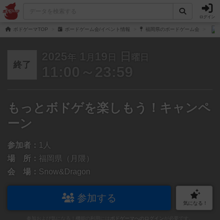
ログイン
ボドゲーマTOP
ボードゲーム会/イベント情報
福岡県のボードゲーム会
2025
1
19
日
年
月
日
曜日
終了
11:00～23:59
もっとボドゲを楽しもう！キャンペ
ーン
参加者：
1人
場 所：
福岡県（月隈）
会 場：
Snow&Dragon
参加する
気になる！
参加および気になる！機能の利用には
ボドゲーマへのログイン
が必要です。