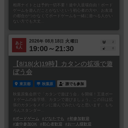
相席ナイトとは予約一切不要！途中入退場自由！ボード
ゲームを遊んだことがないという初心者の方や、お友達
の都合がつかなくてボードゲームを一緒に遊べる人がい
ない方でも大丈...
2026
08
18
火
年
月
日
曜日
2
あと
19:00～21:30
6人
0
【8/18(火)19時】カタンの拡張で遊
ぼう会
東京都
秋葉原
誰でも参加
秋葉原集会所で「カタンで遊ぼう会」を開催！王道ボー
ドゲームの金字塔、カタンで遊びましょう。この日は拡
張のカタンをメインに遊んでみたいなと思います。もち
ろんスタンダー...
#ボードゲーム
#どなたでも
#初参加歓迎
#途中参加OK
#初心者歓迎
#お一人様歓迎