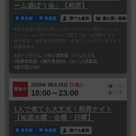
ーム遊ぼう会」【相席】
東京都
秋葉原
誰でも参加
連れ添い登録
8月は毎週日曜日13時からボードゲームの相席イベント
「いっしょにボードゲームで遊ぼう会」を開催します！
途中参加、途中退室OK気軽に参加できるボドゲ会です！
秋葉原集会...
#ボードゲーム
#初心者歓迎
#どなたでも
#初参加歓迎
#途中参加OK
#お一人様歓迎
#途中抜けOK
2026
08
16
日
年
月
日
曜日
1
募集中
18:00～23:00
0
1人で来ても大丈夫！相席ナイト
【毎週水曜・金曜・日曜】
東京都
秋葉原
誰でも参加