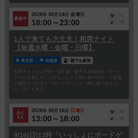
2026
08
14
金
年
月
日
曜日
1
募集中
18:00～23:00
0
1人で来ても大丈夫！相席ナイト
【毎週水曜・金曜・日曜】
東京都
秋葉原
誰でも参加
相席ナイトとは予約一切不要！途中入退場自由！ボード
ゲームを遊んだことがないという初心者の方や、お友達
の都合がつかなくてボードゲームを一緒に遊べる人がい
ない方でも大丈...
2026
08
16
日
年
月
日
曜日
2
あと
13:00～18:00
6人
0
8/16(日)13時「いっしょにボードゲ