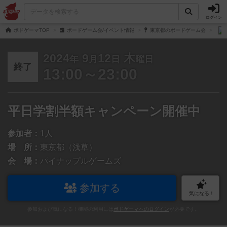
ログイン
ボドゲーマTOP
ボードゲーム会/イベント情報
東京都のボードゲーム会
2024
9
12
木
年
月
日
曜日
終了
13:00～23:00
平日学割半額キャンペーン開催中
参加者：
1人
場 所：
東京都（浅草）
会 場：
パイナップルゲームズ
参加する
気になる！
参加および気になる！機能の利用には
ボドゲーマへのログイン
が必要です。