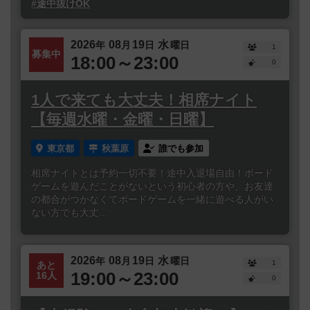
#途中抜けOK
2026
08
19
水
年
月
日
曜日
1
募集中
18:00～23:00
0
1人で来ても大丈夫！相席ナイト
【毎週水曜・金曜・日曜】
東京都
秋葉原
誰でも参加
相席ナイトとは予約一切不要！途中入退場自由！ボード
ゲームを遊んだことがないという初心者の方や、お友達
の都合がつかなくてボードゲームを一緒に遊べる人がい
ない方でも大丈...
2026
08
19
水
年
月
日
曜日
1
あと
19:00～23:00
16人
0