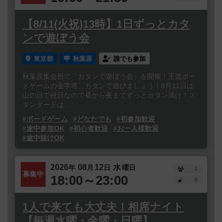
【8/11(火祝)13時】1日ずっとカタ
ンで遊ぼう会
東京都
秋葉原
誰でも参加
秋葉原集会所で「カタンで遊ぼう会」を開催！王道ボー
ドゲームの金字塔、カタンで遊びましょう！8月11日は
山の日で祝日なので昼から夜までずっとカタン漬け！ス
タンダードは...
#ボードゲーム
#どなたでも
#初参加歓迎
#途中参加OK
#初心者歓迎
#お一人様歓迎
#途中抜けOK
2026
08
12
水
年
月
日
曜日
1
募集中
18:00～23:00
0
1人で来ても大丈夫！相席ナイト
【毎週水曜・金曜・日曜】