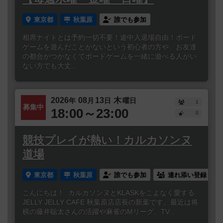
東京都
秋葉原
誰でも参加
相席ナイトとは予約一切不要！途中入退場自由！ボード
ゲームを遊んだことがないという初心者の方や、お友達
の都合がつかなくてボードゲームを一緒に遊べる人がい
ない方でも大丈...
2026
08
13
木
年
月
日
曜日
1
募集中
18:00～23:00
0
競技プレイが熱い！カルカソンヌ
道場
東京都
秋葉原
誰でも参加
連れ添い登録
こんにちは！ カルカソンヌとKLASKをこよなく愛する
JELLY JELLY CAFE 秋葉原店店長の新葉です。最近は将
棋の藤井聡太さんの活躍や麻雀のMリーグ、TV...