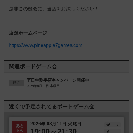
是非この機会に、当店をお試しください！
店舗ホームページ
https://www.pineapple7games.com
関連ボードゲーム会
平日学割半額キャンペーン開催中
終了
2024年9月11日 水曜日
近くで予定されてるボードゲーム会
2026
08
11
火
年
月
日
曜日
2
あと
19:00～21:30
6人
0