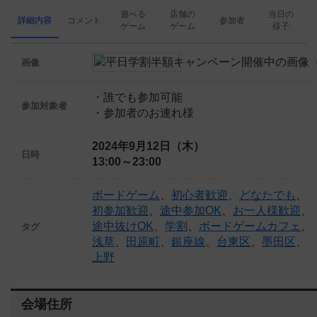
遊べる
店舗の
当日の
詳細内容
コメント
参加者
ゲーム
ゲーム
様子
画像
・誰でも参加可能
参加対象者
・参加者のお連れ様
2024年9月12日（木）
日時
13:00～23:00
ボードゲーム
、
初心者歓迎
、
どなたでも
、
初参加歓迎
、
途中参加OK
、
お一人様歓迎
、
途中抜けOK
、
学割
、
ボードゲームカフェ
、
タグ
浅草
、
田原町
、
銀座線
、
台東区
、
墨田区
、
上野
会場住所