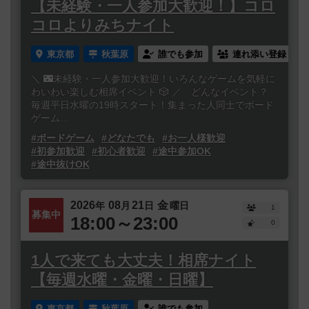
【未経験・一人参加大歓迎！】コロ
コロよりみちナイト
東京都
秋葉原
誰でも参加
連れ添い登録
＼ 🌃未経験・一人参加大歓迎！いろんなゲームを気軽に
わいわい楽しむ相席イベント 🎲 ／ どんなイベント？
毎週平日水曜の19時スタート！集まった人同士でボード
ゲーム...
#ボードゲーム
#どなたでも
#お一人様歓迎
#初参加歓迎
#初心者歓迎
#途中参加OK
#途中抜けOK
2026
08
21
金
年
月
日
曜日
1
募集中
18:00～23:00
0
1人で来ても大丈夫！相席ナイト
【毎週水曜・金曜・日曜】
東京都
秋葉原
誰でも参加