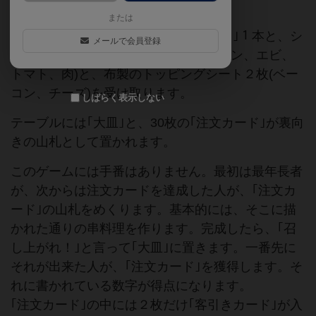
または
各プレイヤーは、プラスチック製の｢串｣１本と、シ
メールで会員登録
リコン製の｢材料キューブ｣４個(ピーマン、エビ、
トマト、肉)と、布製のトッピングシート２枚(ベー
コン、チーズ)を受け取ります。
しばらく表示しない
テーブルには｢大皿｣と、30枚の｢注文カード｣が裏向
きの山札として置かれます。
このゲームには手番はありません。最初は最年長者
が、次からは注文カードを達成した人が、｢注文カ
ード｣の山札をめくります。基本的には、そこに描
かれた通りの串料理を作ります。完成したら、｢召
し上がれ！｣と言って｢大皿｣に置きます。一番先に
それが出来た人が、｢注文カード｣を獲得します。そ
れに書かれている数字が得点になります。
｢注文カード｣の中には２枚だけ｢客引きカード｣が入