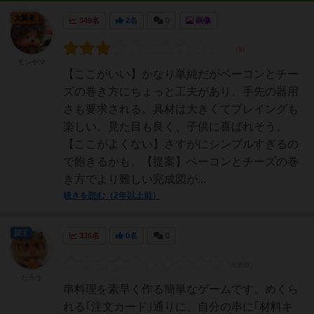
大賢者
349名
2名
0
画像
モンヤマ
【ここがいい】かなり単純だがベーコンとチー
ズの巻き方にちょっと工夫があり、手先の器用
さも要求される。具材は大きくてプレイングも
楽しい。見た目も良く、子供に喜ばれそう。
【ここがよくない】さすがにシンプルすぎるの
で飽きるかも。【提案】ベーコンとチーズの巻
き方でより難しい完成図が...
続きを読む（2年以上前）
国王
336名
0名
0
たろう
串料理を素早く作る簡単なゲームです。めくら
れる｢注文カード｣通りに、自分の串に｢材料キ