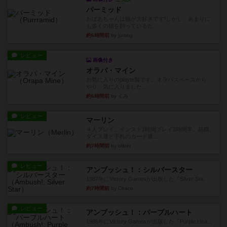
パーミッド
おばあちゃんは猫が大好きです!しかし、あまりに
も多くの猫を飼っているた...
約6時間前
by jurong
レビュー
画像付き
オラパ・マイン
お気に入りのplayte製です。オラパスペースから
やり、気に入りました...
約6時間前
by くみ
レビュー
マーリン
４人プレイ。インスト1時間プレイ2時間半。結構
ダイス運と手札のカード運...
約7時間前
by oliber
レビュー
アンブッシュ！：シルバースター
1987年にVictory Gamesが出版した『Silver Sta...
約7時間前
by Chaco
レビュー
アンブッシュ！：パープルハート
1985年にVictory Gamesが出版した『Purple Hea...