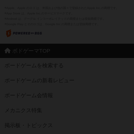
※Apple、Apple のロゴ は、米国および他の国々で登録されたApple Inc.の商標です。
※App Store は、Apple Inc.のサービスマークです。
※Android は、グーグル インコーポレイテッドの商標または登録商標です。
※Google Play とそのロゴは、Google Inc.の商標または登録商標です。
ボドゲーマTOP
ボードゲームを検索する
ボードゲームの新着レビュー
ボードゲーム会情報
メカニクス特集
掲示板・トピックス