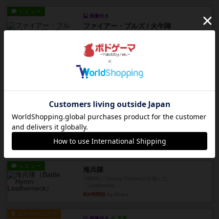
レビュー
画像付き
ファイアー・ブルズ / 火牛陣
火牛を引き連れて敵を殲滅させる。縦か斜めで前2
列まで攻撃できるが、自分...
約5時間前
by うらまこ
レビュー
フリップ７
カードをめくるかパスをするかを決めてパスした
時のカード数字が得点になる...
約5時間前
by mob567
レビュー
コンセプト
親のプレイヤーがお題を決めて限られたヒントの
中から他のプレイヤーに当て...
約5時間前
by mob567
レビュー
海兵隊
1988年にVictory Gamesが出版した
『Leathernec...
約6時間前
by Chaco
ルール/インスト
画像付き
充実