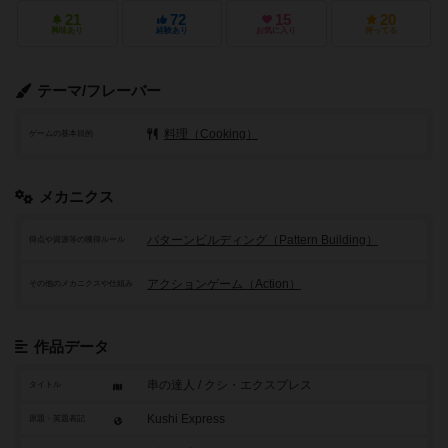
21
72
15
20
興味あり
経験あり
お気に入り
持ってる
テーマ/フレーバー
料理（Cooking）
ゲームの基本目的
メカニクス
パターンビルディング（Pattern Building）
得点や資源等の獲得ルール
アクションゲーム（Action）
その他のメカニクスや仕組み
作品データ
串の達人 / クシ・エクスプレス
タイトル
Kushi Express
原題・英題表記