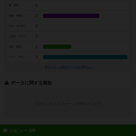
0
運・確率
2
戦略・判断力
0
交渉・立ち回り
0
心理戦・ブラフ
1
攻防・戦闘
3
アート・外見
似たプレイ感のゲームを探す→
データに関する報告
ログインするとフォームが表示されます
レビュー 2件