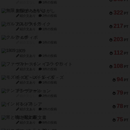
PT
紹介文なし
1件の投稿
無限まちがいさがし
322
PT
紹介文あり
2件の投稿
ガルフストライク
217
PT
紹介文あり
1件の投稿
クルティボ
203
PT
紹介文なし
1件の投稿
1809
112
PT
紹介文あり
1件の投稿
ファースト・イン・フライト
108
PT
紹介文あり
3件の投稿
モズビ－ズ・レイダ－ズ
94
PT
紹介文あり
1件の投稿
テンプテーション
79
PT
紹介文なし
2件の投稿
インドネシア
78
PT
紹介文あり
2件の投稿
宵と暁の呪文書
75
PT
紹介文あり
8件の投稿