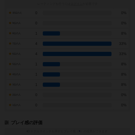
レーティングを行うには
ログイン
が必要です
0
0%
10点の人
0
0%
9点の人
1
8%
8点の人
4
33%
7点の人
4
33%
6点の人
1
8%
5点の人
1
8%
4点の人
1
8%
3点の人
0
0%
2点の人
0
0%
1点の人
プレイ感の評価
トグルスイッチを押すとプレイ感（
※
）の投票ができます