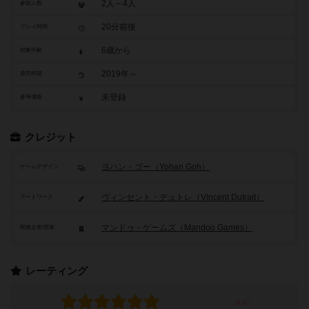
2人～4人
参加人数
20分前後
プレイ時間
6歳から
対象年齢
2019年～
発売時期
未登録
参考価格
クレジット
ヨハン・ゴー（Yohan Goh）
ゲームデザイン
ヴィンセント・デュトレ（Vincent Dutrait）
アートワーク
マンドゥ・ゲームズ（Mandoo Games）
関連企業/団体
レーティング