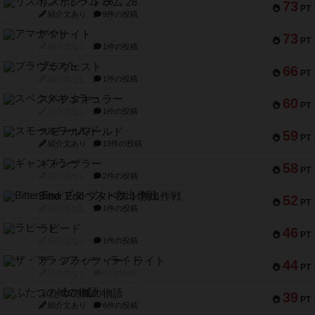
リスボン・トラム 28
73
PT
紹介文あり
9件の投稿
アマナイト
73
PT
紹介文なし
1件の投稿
ブラヴェスト
66
PT
紹介文なし
1件の投稿
スペクタキュラー
60
PT
紹介文なし
1件の投稿
スモールワールド
59
PT
紹介文あり
13件の投稿
ギャンブラー
58
PT
紹介文なし
2件の投稿
Bitter End ブタペスト救出作戦
52
PT
紹介文なし
1件の投稿
ラピード
46
PT
紹介文なし
1件の投稿
ザ・フラッフィー・ライト
44
PT
紹介文なし
0件の投稿
ふたつの城の物語
39
PT
紹介文あり
6件の投稿