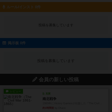
ルール/インスト 0件
投稿を募集しています
掲示板 0件
投稿を募集しています
会員の新しい投稿
レビュー
充実
南北戦争
1983年にVictory Gamesが出版した『The Civil ...
約3時間前
by Chaco