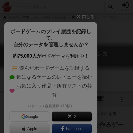
ログイン
閉じる
ボドゲーマTOP
ボードゲームの検索
串の達人 / クシ・エクスプレス
ボードゲームのプレイ履歴を記録し
て、
自分のデータを管理しませんか？
串の達人 / クシ・エクスプレス
約75,000人
がボドゲーマを利用中！
Kushi Express
遊んだボードゲームを記録する
気になるゲームのレビューを読む
お気に入り作品・所有リストの共
有
2
2
3
トップ
画像
動画
レビュー
カフェ
ログイン / 会員登録（10秒）
Google
X
注文カード通りに、素早く串料理を作るゲー
Apple
Facebook
ムです。