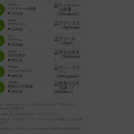
Viticulture
ワイナリーの四季
位
2273名
Agricola
アグリコラ
位
2120名
Azul
アズール
位
2034名
Splendor
宝石の煌き
位
2031名
Wingspan
ウイングスパン
位
2007名
7 Wonders
世界の七不思議
位
1921名
pple、Apple のロゴ は、米国および他の国々で登録された
ple Inc.の商標です。
p Store は、Apple Inc.のサービスマークです。
ndroid は、グーグル インコーポレイテッドの商標または登録商
です。
ogle Play とそのロゴは、Google Inc.の商標または登録商標で
。