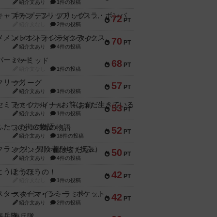
紹介文あり
1件の投稿
キャプテン・フリップ：イスラ・ボンバ
72
PT
紹介文なし
2件の投稿
メメントオンラインタクティクス
70
PT
紹介文あり
4件の投稿
パーミッド
68
PT
紹介文なし
1件の投稿
クリーグ
57
PT
紹介文あり
1件の投稿
セミファイナル ～お前はまだ生きている～
53
PT
紹介文あり
1件の投稿
ふたつの街の物語
52
PT
紹介文あり
18件の投稿
クランク! ：冒険者たち（拡張）
50
PT
紹介文あり
4件の投稿
とうほうの！
42
PT
紹介文なし
1件の投稿
スターマイン・ラミー ポケット
42
PT
紹介文あり
2件の投稿
海兵隊