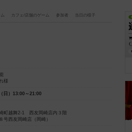
ーム
カフェ/
店舗の
ゲーム
参加者
当日の
様子
能
れ様
日（日）
13:00～21:00
崎町越舞2-1 西友岡崎店内３階
８号西友岡崎店（岡崎）