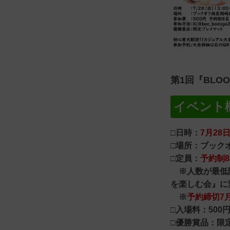
第1回『BLOO
イベント
□日時：
7月28
□場所：ブック
□定員：
予約制
※人数が最低開
を楽しむ会』に
※
予約締切7
□入場料：500
□優勝賞品：限