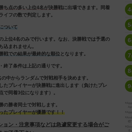
勝ち点の多い上位4名が決勝戦
に出場できます。同着
4
ライフの数で判定します。
5
について
の上位4名のみで行います。なお、決勝戦では予選の
6
ち込まれません。
勝戦での結果が最終的な順位
となります。
7
・終了条件は上記の通りです。
8
名の中からランダムで対戦相手を決めます。
たプレイヤーが決勝戦に進出します（負けたプレ
9
点で同着3位になります）。
※A
勝の勝者同士で対戦します。
Ap
ったプレイヤーが優勝です！！
※Ap
※A
標
ション・注意事項などは急遽変更する場合がご
※Go
す