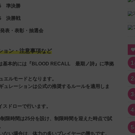
45 準決勝
15 決勝戦
果発表・表彰・抽選会
ション・注意事項など
1
基本的には『BLOOD RECALL 最期ノ詩』に準拠
2
ュエルモードとなります。
ュレーションは公式の推奨するルールを適用しま
3
スイスドローで行います。
4
りの制限時間は25分を設け、制限時間を迎えた時点で試
。
5
ない場合は、体力の多いプレイヤーの勝ちです。