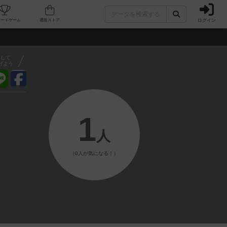
ログイン
フェ/店舗
人気ボードゲーム
通販ストア
アして
げよう
1
人
（0人が気になる！）