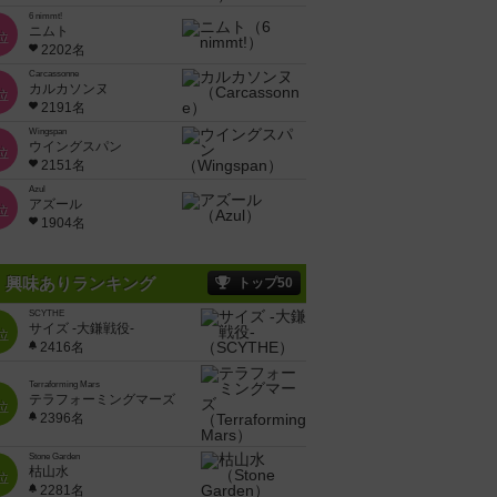
6 nimmt!
ニムト
位
2202名
Carcassonne
カルカソンヌ
位
2191名
Wingspan
ウイングスパン
位
2151名
Azul
アズール
位
1904名
興味ありランキング
トップ50
SCYTHE
サイズ -大鎌戦役-
位
2416名
Terraforming Mars
テラフォーミングマーズ
位
2396名
Stone Garden
枯山水
位
2281名