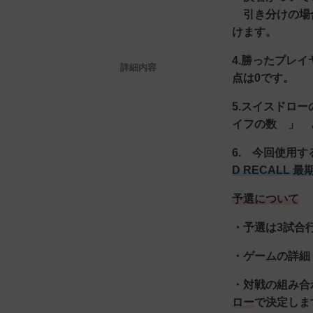
引き分けの場合
けます。
4.勝ったプレ
詳細内容
点は0です。
5.スイスドロ
イフの数 」 
6. 今回使用
D RECALL 
予選について
・予選は3試合
・ゲームの詳細
・対戦の組み合
ロー
で決定しま