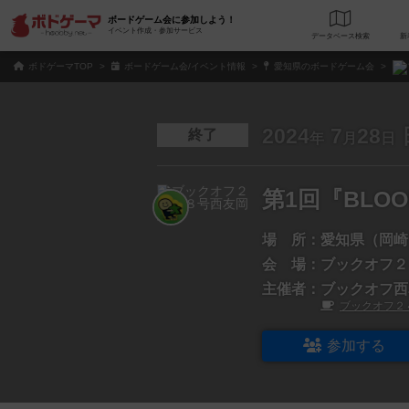
ボードゲーム会に参加しよう！
イベント作成・参加サービス
データベース
検
ボドゲーマTOP
ボードゲーム会/イベント情報
愛知県のボードゲーム会
2024
7
28
終了
年
月
日
第1回『BLOO
場 所：
愛知県（岡崎
会 場：
ブックオフ２
主催者：
ブックオフ西
ブックオフ２
参加する