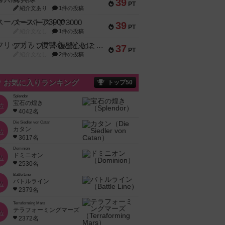
39
PT
紹介文あり
1件の投稿
スーパーストア3000
39
PT
紹介文なし
1件の投稿
フリップ７：復讐心とともに
37
PT
紹介文なし
2件の投稿
お気に入りランキング
トップ50
Splendor
宝石の煌き
位
4042名
Die Siedler von Catan
カタン
位
3617名
Dominion
ドミニオン
位
2530名
Battle Line
バトルライン
位
2379名
Terraforming Mars
テラフォーミングマーズ
位
2372名