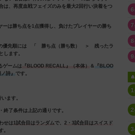
は、再度血戦フェイズのみを最大2回行い決着をつ
6
7
イヤーは勝ち点を1点獲得し、負けたプレイヤーの勝ち
8
ーの優先順には 「 勝ち点（勝ち数） ＞ 残ったラ
とします。
9
するゲームは
『BLOOD RECALL』（本体）
＆
『BLOO
最期ノ詩』
です。
1
行います。
2
・終了条件は上記の通りです。
わせは
1試合目はランダム
で、
2・3試合目はスイスド
3
す。