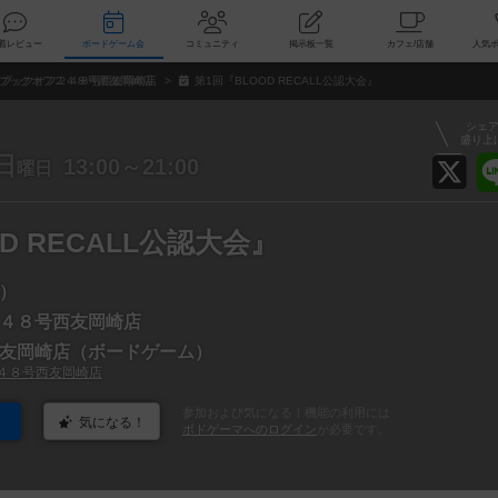
索
新着レビュー
ボードゲーム会
コミュニティ
掲示板一覧
カ
ブックオフ２４８号西友岡崎店
第1回『BLOOD RECALL公認大会』
シェ
盛り上
日
13:00～21:00
曜日
D RECALL公認大会』
）
４８号西友岡崎店
友岡崎店（ボードゲーム）
４８号西友岡崎店
参加および気になる！機能の利用には
気になる！
ボドゲーマへのログイン
が必要です。