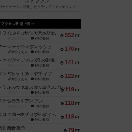
ボドファン
ボードゲームに特化したクラウドファンディング
アクセス数 急上昇中
リワイルド：サウスアメリカ
552
PT
紹介文なし
2件の投稿
マーケットフレッシュ
170
PT
紹介文あり
1件の投稿
ファイアー・ブルズ / 火牛陣
141
PT
紹介文なし
1件の投稿
ワン・トゥ・ファイブ
122
PT
紹介文あり
1件の投稿
トランスオリエント・エクスプレス
119
PT
紹介文なし
1件の投稿
フラットアイアン
118
PT
紹介文なし
2件の投稿
エコーズ・オブ・タイム
118
PT
紹介文なし
8件の投稿
南北戦争
79
PT