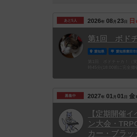
2026
08
23
日
あと
5人
年
月
日
第1回 ボド
愛知県
愛知県豊田市
第1回 ボドチャカ！（実は
時45分(18:00前に完全
2027
01
01
金
募集中
年
月
日
【定期開催イ
ン大会・TR
カー・ブラッ