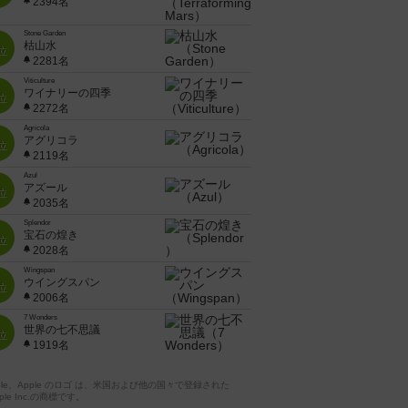
2394名
Stone Garden
枯山水
位
2281名
Viticulture
ワイナリーの四季
位
2272名
Agricola
アグリコラ
位
2119名
Azul
アズール
位
2035名
Splendor
宝石の煌き
位
2028名
Wingspan
ウイングスパン
位
2006名
7 Wonders
世界の七不思議
位
1919名
pple、Apple のロゴ は、米国および他の国々で登録された
ple Inc.の商標です。