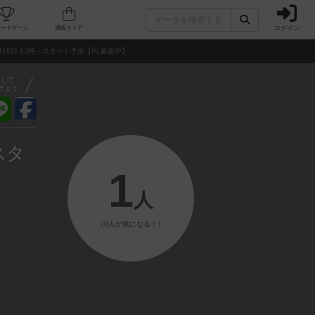
ログイン
フェ/店舗
人気ボードゲーム
通販ストア
月15日 13時～スタート予定【PL募集中】
アして
げよう
スタ
1
人
（0人が気になる！）