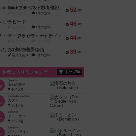
Bitter End ブタペスト救出作戦
52
PT
紹介文なし
1件の投稿
ラピード
46
PT
紹介文なし
1件の投稿
ザ・フラッフィー・ライト
44
PT
紹介文なし
0件の投稿
ふたつの城の物語
39
PT
紹介文あり
6件の投稿
お気に入りランキング
トップ50
Splendor
宝石の煌き
位
4040名
Die Siedler von Catan
カタン
位
3616名
Dominion
ドミニオン
位
2528名
Battle Line
バトルライン
位