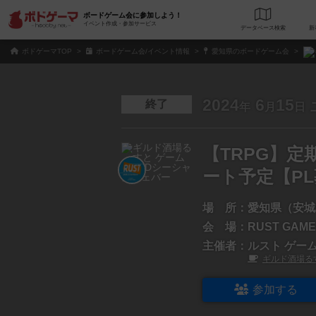
ボードゲーム会に参加しよう！
イベント作成・参加サービス
データベース
検
ボドゲーマTOP
ボードゲーム会/イベント情報
愛知県のボードゲーム会
2024
6
15
終了
年
月
日
【TRPG】定
ート予定【P
場 所：
愛知県（安城
会 場：
RUST GAME
主催者：
ルスト ゲー
ギルド酒場る
参加する