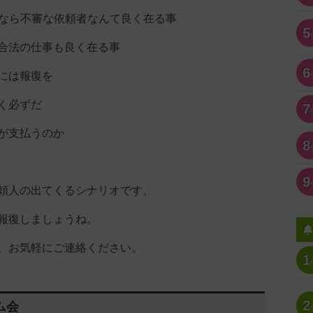
達)なら不審な依頼者なんて良く在る事
5
合法の仕事も良く在る事
6
には報復を
く必ずだ
7
が支払うのか
8
9
頼人の出てくるシナリオです。
報復しましょうね。
、お気軽にご連絡ください。
1
2
ム会