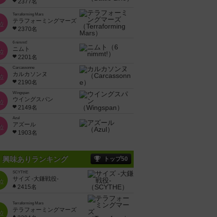
2377名
Terraforming Mars
テラフォーミングマーズ
位
2370名
6 nimmt!
ニムト
位
2201名
Carcassonne
カルカソンヌ
位
2190名
Wingspan
ウイングスパン
位
2149名
Azul
アズール
位
1903名
興味ありランキング
トップ50
SCYTHE
サイズ -大鎌戦役-
位
2415名
Terraforming Mars
テラフォーミングマーズ
位