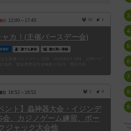
3
10
1
12:00～17:45
曜日
4
チャカ！(主催バースデー会)
5
前林町
誰でも参加
連れ添い登録
主催者バースデー）日時 2026/8/23 日時 12時〜17
6
撤収)場所 愛知県豊田市前林町行田29 豊田市前...
7
8
1
0
16:52～16:52
曜日
9
ベント】蟲神器大会・イジンデ
PG会、カジノゲーム練習、ポー
※A
クジャック大会他
Ap