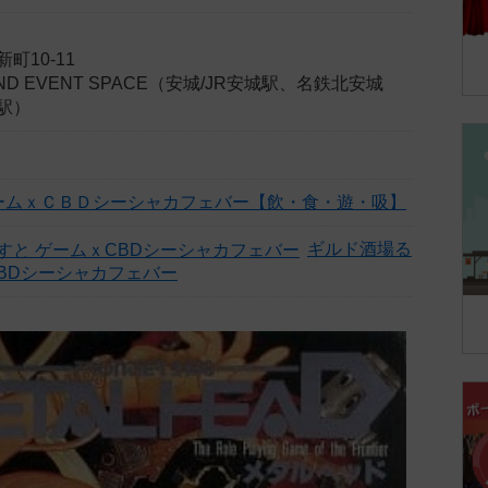
町10-11
 AND EVENT SPACE（安城/JR安城駅、名鉄北安城
駅）
ームｘＣＢＤシーシャカフェバー【飲・食・遊・吸】
ギルド酒場る
CBDシーシャカフェバー