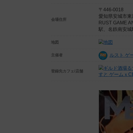
〒446-0018
愛知県安城市東新
会場住所
RUST GAME
駅、名鉄南安城
地図
ルスト ゲ
主催者
登録先
カフェ/店舗
すと ゲームｘ