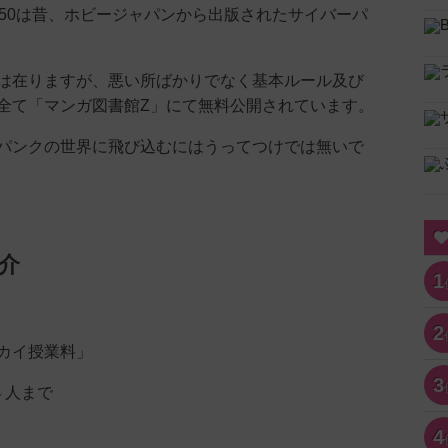
150は昔、ホビージャパンから出版されたサイバーパ
。
は在りますが、悪い所ばかりでなく基本ルール及び
全て「マンガ図書館Z」にて無料公開されています。
パンクの世界に飛び込むにはうってつけでは無いで
介
1
2
カイ授業料」
3
４人まで
4