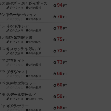
モズビ－ズ・レイダ－ズ
94
PT
紹介文あり
1件の投稿
テンプテーション
79
PT
紹介文なし
2件の投稿
インドネシア
78
PT
紹介文あり
2件の投稿
宵と暁の呪文書
75
PT
紹介文あり
8件の投稿
リスボン・トラム 28
73
PT
紹介文あり
9件の投稿
アマナイト
73
PT
紹介文なし
1件の投稿
ブラヴェスト
66
PT
紹介文なし
1件の投稿
スペクタキュラー
60
PT
紹介文なし
1件の投稿
スモールワールド
59
PT
紹介文あり
13件の投稿
ギャンブラー
58
PT
紹介文なし
2件の投稿