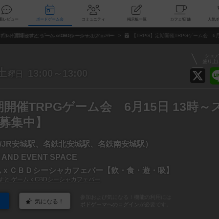
索
新着レビュー
ボードゲーム会
コミュニティ
掲示板一覧
カ
ギルド酒場るすと ゲームｘCBDシーシャカフェバー
【TRPG】定期開催TRPGゲーム会 6
シェ
盛り上
土
13:00～13:00
曜日
期開催TRPGゲーム会 6月15日 13時～
L募集中】
/JR安城駅、名鉄北安城駅、名鉄南安城駅）
 AND EVENT SPACE
ムｘＣＢＤシーシャカフェバー【飲・食・遊・吸】
すと ゲームｘCBDシーシャカフェバー
参加および気になる！機能の利用には
気になる！
ボドゲーマへのログイン
が必要です。