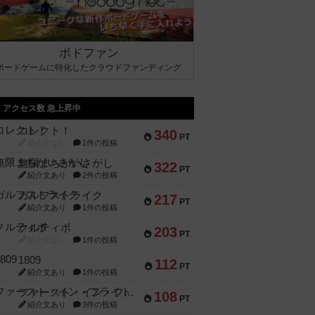
ボドファン
ボードゲームに特化したクラウドファンディング
アクセス数 急上昇中
コレクト！
340
PT
紹介文なし
1件の投稿
無限まちがいさがし
322
PT
紹介文あり
2件の投稿
ガルフストライク
217
PT
紹介文あり
1件の投稿
クルティボ
203
PT
紹介文なし
1件の投稿
1809
112
PT
紹介文あり
1件の投稿
ファースト・イン・フライト
108
PT
紹介文あり
3件の投稿