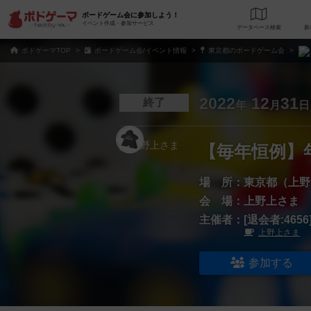
ボードゲーム会に参加しよう！
イベント作成・参加サービス
データベース
検
ボドゲーマTOP
ボードゲーム会/イベント情報
東京都のボードゲーム会
2022
12
31
終了
年
月
日
【毎年恒例】
場 所：
東京都（上野
会 場：
上野上さま
主催者：
[退会者:4656
上野上さま
参加する