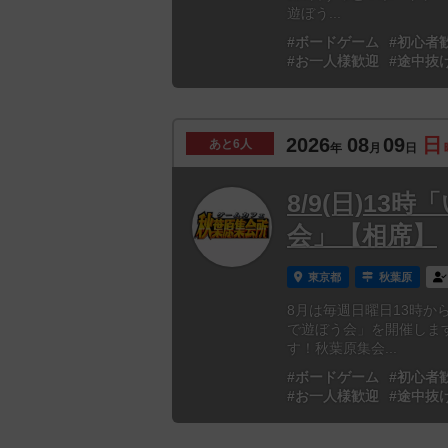
遊ぼう...
#ボードゲーム
#初心者
#お一人様歓迎
#途中抜
2026
08
09
日
あと
6人
年
月
日
8/9(日)1
会」【相席】
東京都
秋葉原
8月は毎週日曜日13時
で遊ぼう会」を開催しま
す！秋葉原集会...
#ボードゲーム
#初心者
#お一人様歓迎
#途中抜