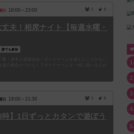
1
0
18:00～23:00
曜日
大丈夫！相席ナイト【毎週水曜・
誰でも参加
不要！途中入退場自由！ボードゲームを遊んだことがない
1
友達の都合がつかなくてボードゲームを一緒に遊べる人が
2
3
2
0
19:00～21:30
曜日
4
祝)13時】1日ずっとカタンで遊ぼう
5