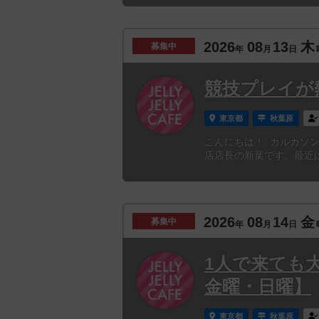
2026
08
13
木
募集中
年
月
日
競技プレイが
東京都
秋葉原
こんにちは！ カルカソンヌと
店店長の新葉です。最近は
2026
08
14
金
募集中
年
月
日
1人で来ても
金曜・日曜】
東京都
秋葉原