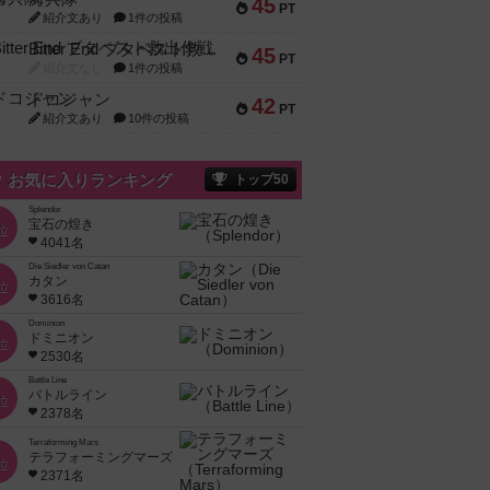
45
PT
紹介文あり
1件の投稿
Bitter End ブタペスト救出作戦
45
PT
紹介文なし
1件の投稿
ドコジャン
42
PT
紹介文あり
10件の投稿
お気に入りランキング
トップ50
Splendor
宝石の煌き
位
4041名
Die Siedler von Catan
カタン
位
3616名
Dominion
ドミニオン
位
2530名
Battle Line
バトルライン
位
2378名
Terraforming Mars
テラフォーミングマーズ
位
2371名