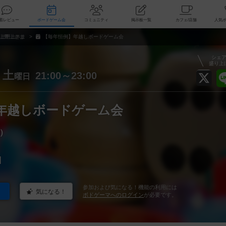
索
新着レビュー
ボードゲーム会
コミュニティ
掲示板一覧
カ
上野上さま
【毎年恒例】年越しボードゲーム会
シェ
盛り上
土
21:00～23:00
曜日
年越しボードゲーム会
）
]
参加および気になる！機能の利用には
気になる！
ボドゲーマへのログイン
が必要です。