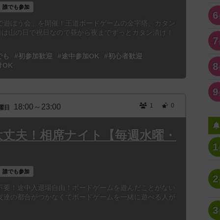
誰でも参加
6
で遊ぼう会」を開催！王道ボードゲームの金字塔、カタン
1日は山の日で祝日なので昼から夜までずっとカタン漬け！
7
でも
#初参加歓迎
#途中参加OK
#初心者歓迎
8
けOK
9
1
0
18:00～23:00
曜日
大丈夫！相席ナイト【毎週水曜・
1
誰でも参加
2
不要！途中入退場自由！ボードゲームを遊んだことがない
友達の都合がつかなくてボードゲームを一緒に遊べる人が
3