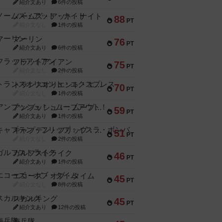
紹介文あり
6件の投稿
ノームズ・アット・ナイト
88
PT
紹介文なし
1件の投稿
マーリン
76
PT
紹介文あり
6件の投稿
フラットアイアン
75
PT
紹介文なし
2件の投稿
トランスオリエント・エクスプレス
70
PT
紹介文なし
1件の投稿
アンブッシュ！：ムーブアウト！
59
PT
紹介文あり
1件の投稿
キャプテン・フリップ：イスラ・ボンバ
51
PT
紹介文なし
2件の投稿
ガルフストライク
46
PT
紹介文あり
1件の投稿
エコーズ・オブ・タイム
45
PT
紹介文なし
8件の投稿
スカルキング
45
PT
紹介文あり
12件の投稿
海兵隊