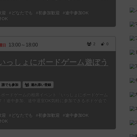
歓迎
#どなたでも
#初参加歓迎
#途中参加OK
けOK
2
0
13:00～18:00
曜日
3時「いっしょにボードゲーム遊ぼう
誰でも参加
連れ添い登録
からボードゲームの相席イベント「いっしょにボードゲーム
す！途中参加、途中退室OK気軽に参加できるボドゲ会で
歓迎
#どなたでも
#初参加歓迎
#途中参加OK
けOK