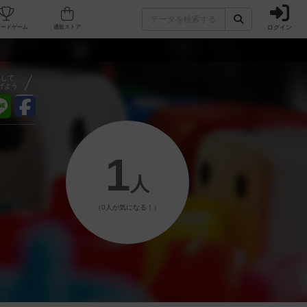
ログイン
フェ/店舗
人気ボードゲーム
通販ストア
アして
げよう
1
人
（0人が気になる！）