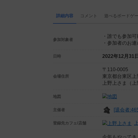
詳細内容
コメント
遊べる
ボード
ゲ
・誰でも参加可
参加対象者
・参加者のお連
2022年12月3
日時
〒110-0005
東京都台東区上野
会場住所
上野上さま（上
地図
[退会者:465
主催者
登録先
カフェ/店舗
今年もやってき