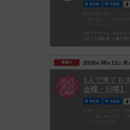
東京都
秋葉原
秋葉原集会所で「カタン
で遊びましょう！8月1
スタンダードは...
#ボードゲーム
#どなた
#お一人様歓迎
#途中抜
2026
08
12
水
募集中
年
月
日
1人で来ても
金曜・日曜】
東京都
秋葉原
相席ナイトとは予約一切
という初心者の方や、お
いない方でも大丈...