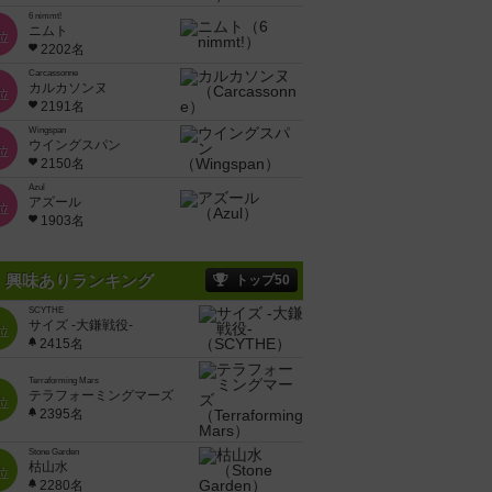
6 nimmt!
ニムト
位
2202名
Carcassonne
カルカソンヌ
位
2191名
Wingspan
ウイングスパン
位
2150名
Azul
アズール
位
1903名
興味ありランキング
トップ50
SCYTHE
サイズ -大鎌戦役-
位
2415名
Terraforming Mars
テラフォーミングマーズ
位
2395名
Stone Garden
枯山水
位
2280名