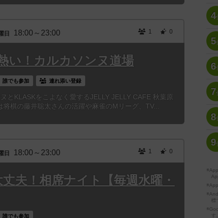
4
1
0
18:00～23:00
曜日
5
熱い！カルカソンヌ道場
6
誰でも参加
連れ添い登録
7
KLASKをこよなく愛するJELLY JELLY CAFE 秋葉原
将棋の藤井聡太さんの活躍や麻雀のMリーグ、TV...
8
9
1
0
18:00～23:00
曜日
※A
大丈夫！相席ナイト【毎週水曜・
Ap
※Ap
※A
標
※Go
す
誰でも参加