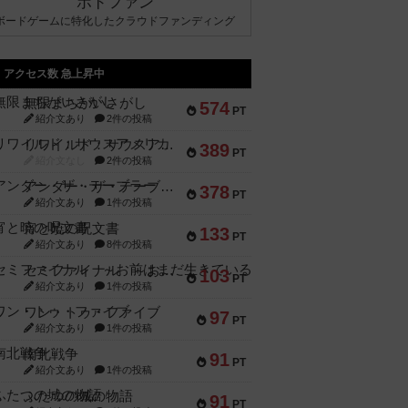
ボドファン
ボードゲームに特化したクラウドファンディング
アクセス数 急上昇中
無限まちがいさがし
574
PT
紹介文あり
2件の投稿
リワイルド：サウスアメリカ
389
PT
紹介文なし
2件の投稿
アンダー・ザ・テーブラー
378
PT
紹介文あり
1件の投稿
宵と暁の呪文書
133
PT
紹介文あり
8件の投稿
セミファイナル ～お前はまだ生きている～
103
PT
紹介文あり
1件の投稿
ワン・トゥ・ファイブ
97
PT
紹介文あり
1件の投稿
南北戦争
91
PT
紹介文あり
1件の投稿
ふたつの城の物語
91
PT