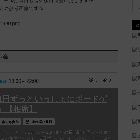
ュールは当日も含め後日調整いたします※
去の参考画像です※
ム会
3
0
13:00～22:00
曜日
3時「1日ずっといっしょにボードゲ
」【相席】
誰でも参加
連れ添い登録
別イベントとして13時から22時までの長時間！昼から夜まで
ームの相席イベント「1日ずっといっしょにボードゲームで