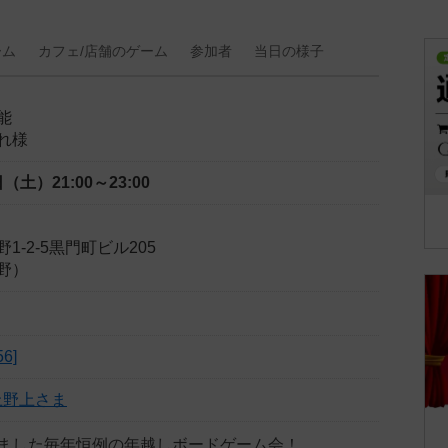
ーム
カフェ/
店舗の
ゲーム
参加者
当日の
様子
能
れ様
1日（土）
21:00～23:00
1-2-5黒門町ビル205
野）
6]
上野上さま
ました毎年恒例の年越しボードゲーム会！