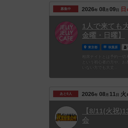
2026
08
09
日
募集中
年
月
日
1人で来ても
金曜・日曜】
東京都
秋葉原
相席ナイトとは予約一切
という初心者の方や、お
いない方でも大丈...
2026
08
11
火
あと
6人
年
月
日
【8/11(火
会