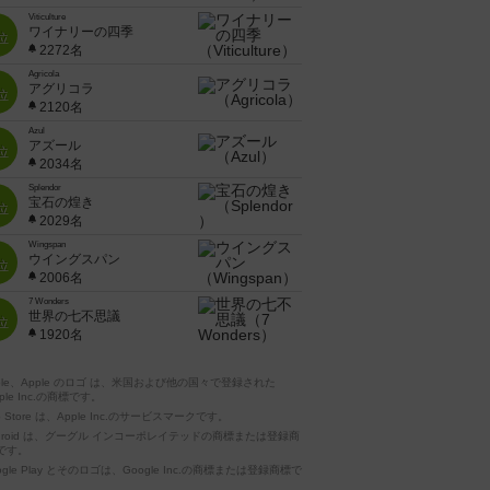
Viticulture
ワイナリーの四季
位
2272名
Agricola
アグリコラ
位
2120名
Azul
アズール
位
2034名
Splendor
宝石の煌き
位
2029名
Wingspan
ウイングスパン
位
2006名
7 Wonders
世界の七不思議
位
1920名
pple、Apple のロゴ は、米国および他の国々で登録された
ple Inc.の商標です。
p Store は、Apple Inc.のサービスマークです。
ndroid は、グーグル インコーポレイテッドの商標または登録商
です。
ogle Play とそのロゴは、Google Inc.の商標または登録商標で
。