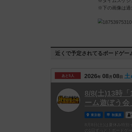
※タイムスケジ
※下の画像は過
近くで予定されてるボードゲー
2026
08
08
土
あと
5人
年
月
日
8/8(土)1
ーム遊ぼう会
東京都
秋葉原
8月8日(土)は夏休み特
の1日ずっと！ボードゲ