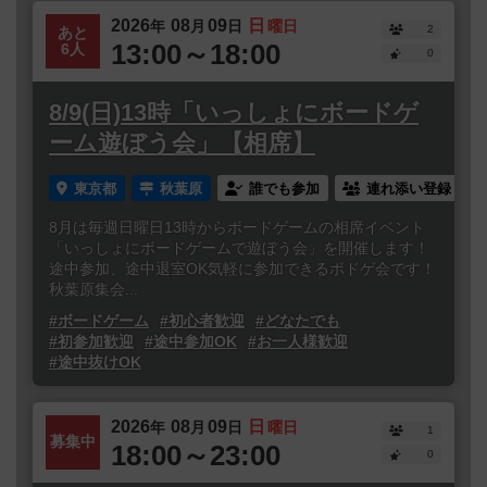
2026
08
09
日
年
月
日
曜日
2
あと
13:00～18:00
6人
0
8/9(日)13時「いっしょにボードゲ
ーム遊ぼう会」【相席】
東京都
秋葉原
誰でも参加
連れ添い登録
8月は毎週日曜日13時からボードゲームの相席イベント
「いっしょにボードゲームで遊ぼう会」を開催します！
途中参加、途中退室OK気軽に参加できるボドゲ会です！
秋葉原集会...
#ボードゲーム
#初心者歓迎
#どなたでも
#初参加歓迎
#途中参加OK
#お一人様歓迎
#途中抜けOK
2026
08
09
日
年
月
日
曜日
1
募集中
18:00～23:00
0