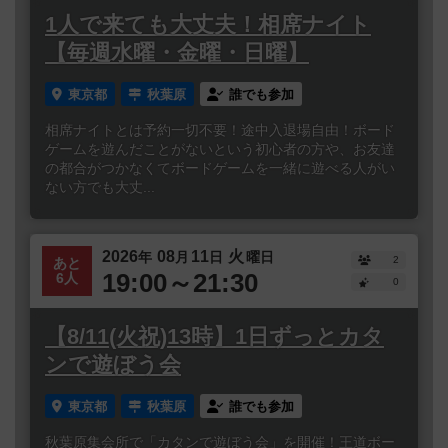
1人で来ても大丈夫！相席ナイト
【毎週水曜・金曜・日曜】
東京都
秋葉原
誰でも参加
相席ナイトとは予約一切不要！途中入退場自由！ボード
ゲームを遊んだことがないという初心者の方や、お友達
の都合がつかなくてボードゲームを一緒に遊べる人がい
ない方でも大丈...
2026
08
11
火
年
月
日
曜日
2
あと
19:00～21:30
6人
0
【8/11(火祝)13時】1日ずっとカタ
ンで遊ぼう会
東京都
秋葉原
誰でも参加
秋葉原集会所で「カタンで遊ぼう会」を開催！王道ボー