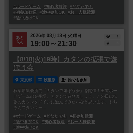
#ボードゲーム
#初心者歓迎
#どなたでも
#初参加歓迎
#途中参加OK
#お一人様歓迎
#途中抜けOK
2026
08
18
火
年
月
日
曜日
2
あと
19:00～21:30
6人
0
【8/18(火)19時】カタンの拡張で遊
ぼう会
東京都
秋葉原
誰でも参加
秋葉原集会所で「カタンで遊ぼう会」を開催！王道ボー
ドゲームの金字塔、カタンで遊びましょう。この日は拡
張のカタンをメインに遊んでみたいなと思います。もち
ろんスタンダー...
#ボードゲーム
#どなたでも
#初参加歓迎
#途中参加OK
#初心者歓迎
#お一人様歓迎
#途中抜けOK