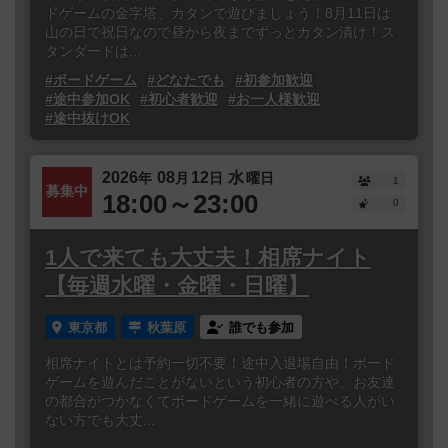
ドゲームの金字塔、カタンで遊びましょう！8月11日は
山の日で祝日なので昼から夜までずっとカタン漬け！ス
タンダードは...
#ボードゲーム
#どなたでも
#初参加歓迎
#途中参加OK
#初心者歓迎
#お一人様歓迎
#途中抜けOK
2026
08
12
水
年
月
日
曜日
1
募集中
18:00～23:00
0
1人で来ても大丈夫！相席ナイト
【毎週水曜・金曜・日曜】
東京都
秋葉原
誰でも参加
相席ナイトとは予約一切不要！途中入退場自由！ボード
ゲームを遊んだことがないという初心者の方や、お友達
の都合がつかなくてボードゲームを一緒に遊べる人がい
ない方でも大丈...