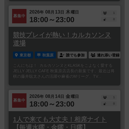
2026
08
13
木
年
月
日
曜日
1
募集中
18:00～23:00
0
競技プレイが熱い！カルカソンヌ
道場
東京都
秋葉原
誰でも参加
連れ添い登録
こんにちは！ カルカソンヌとKLASKをこよなく愛する
JELLY JELLY CAFE 秋葉原店店長の新葉です。最近は将
棋の藤井聡太さんの活躍や麻雀のMリーグ、TV...
2026
08
14
金
年
月
日
曜日
1
募集中
18:00～23:00
0
1人で来ても大丈夫！相席ナイト
【毎週水曜・金曜・日曜】