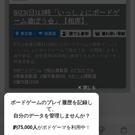
8/23(日)13時「いっしょにボードゲ
ーム遊ぼう会」【相席】
東京都
秋葉原
誰でも参加
連れ添い登録
8月は毎週日曜日13時からボードゲームの相席イベント
「いっしょにボードゲームで遊ぼう会」を開催します！
途中参加、途中退室OK気軽に参加できるボドゲ会です！
秋葉原集会...
#ボードゲーム
#初心者歓迎
#どなたでも
#初参加歓迎
#途中参加OK
#お一人様歓迎
#途中抜けOK
閉じる
Copyright (c)
ボードゲームのプレイ履歴を記録し
【ボドゲーマ】ボードゲームの総合情報サイト
て、
All rights reserved.
自分のデータを管理しませんか？
約75,000人
がボドゲーマを利用中！