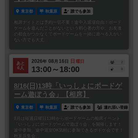
東京都
秋葉原
誰でも参加
相席ナイトとは予約一切不要！途中入退場自由！ボード
ゲームを遊んだことがないという初心者の方や、お友達
の都合がつかなくてボードゲームを一緒に遊べる人がい
ない方でも大丈...
2026
08
16
日
年
月
日
曜日
2
あと
13:00～18:00
6人
0
8/16(日)13時「いっしょにボードゲ
ーム遊ぼう会」【相席】
東京都
秋葉原
誰でも参加
連れ添い登録
8月は毎週日曜日13時からボードゲームの相席イベント
「いっしょにボードゲームで遊ぼう会」を開催します！
途中参加、途中退室OK気軽に参加できるボドゲ会です！
秋葉原集会...