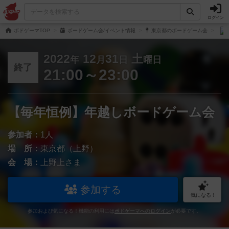
ログイン
ボドゲーマTOP
ボードゲーム会/イベント情報
東京都のボードゲーム会
2022
12
31
土
年
月
日
曜日
終了
21:00～23:00
【毎年恒例】年越しボードゲーム会
参加者：
1人
場 所：
東京都（上野）
会 場：
上野上さま
参加する
気になる！
参加および気になる！機能の利用には
ボドゲーマへのログイン
が必要です。