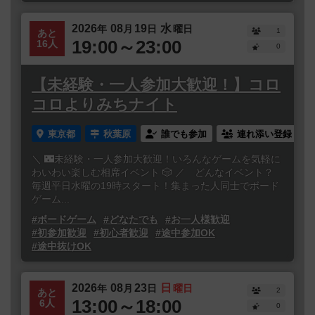
2026
08
19
水
年
月
日
曜日
1
あと
19:00～23:00
16人
0
【未経験・一人参加大歓迎！】コロ
コロよりみちナイト
東京都
秋葉原
誰でも参加
連れ添い登録
＼ 🌃未経験・一人参加大歓迎！いろんなゲームを気軽に
わいわい楽しむ相席イベント 🎲 ／ どんなイベント？
毎週平日水曜の19時スタート！集まった人同士でボード
ゲーム...
#ボードゲーム
#どなたでも
#お一人様歓迎
#初参加歓迎
#初心者歓迎
#途中参加OK
#途中抜けOK
2026
08
23
日
年
月
日
曜日
2
あと
13:00～18:00
6人
0