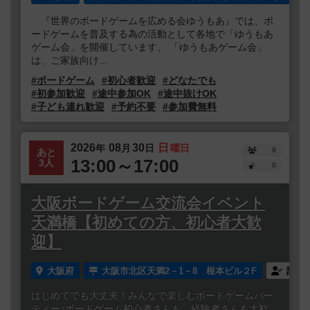
『世界のボードゲームを広める会ゆうもあ』では、ボ
ードゲームを普及する為の活動として各地で「ゆうもあ
ゲーム会」を開催しています。 「ゆうもあゲーム会」
は、ご家族向け...
#ボードゲーム
#初心者歓迎
#どなたでも
#初参加歓迎
#途中参加OK
#途中抜けOK
#子ども連れ歓迎
#予約不要
#参加費無料
2026
08
30
日
年
月
日
曜日
9
あと
13:00～17:00
3人
0
大阪ボードゲーム交流会イベント
天満橋【初めての方、初心者大歓
迎】
大阪府
大阪市北区天満2－1－8 根本ビル２F
誰で
はじめてでも大丈夫！みんなで楽しむボードゲームパー
ティー♪ボードゲーム初心者さんも、経験者さんも大歓