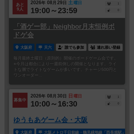
2026
08
29
土
年
月
日
曜日
1
あと
19:00～23:59
9人
0
「酒ゲー部」Neighbor月末恒例ボ
ドゲ会
大阪府
天六
誰でも参加
連れ添い登録
毎月最終土曜日（原則的）開催のボードゲーム会です。
※今月は都合により一週前倒しの開催となります。ライ
トな層でライトなゲームが多いです。チャージ500円と
ワンオーダー...
2026
08
30
日
年
月
日
曜日
1
募集中
10:00～16:30
0
ゆうもあゲーム会・大阪
大阪府
大阪メトロ千日前線・鶴見緑地線「西長堀駅」より