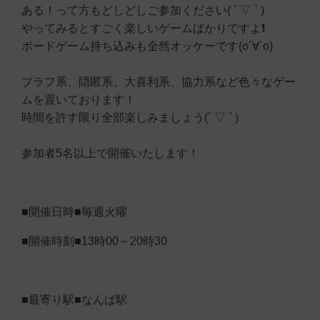
ある！って方もどしどしご参加ください( ´ ▽ ` )
やってみるとすごく楽しいゲームばかりですよ❗️
ボードゲーム持ち込みも全然オッケーです(о´∀`о)
ブラフ系、隠匿系、大喜利系、協力系など色々なゲー
ムを置いております！
時間を許す限り全部楽しみましょう(´ ▽ ` )
参加者5名以上で開催いたします！
■開催日時■毎週火曜
■開催時刻■13時00～20時30
■最寄り駅■なんば駅