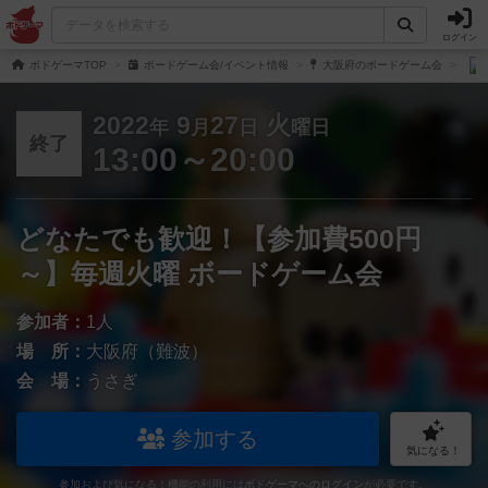
ログイン
ボドゲーマTOP
ボードゲーム会/イベント情報
大阪府のボードゲーム会
2022
9
27
火
年
月
日
曜日
終了
13:00～20:00
どなたでも歓迎！【参加費500円
～】毎週火曜 ボードゲーム会
参加者：
1人
場 所：
大阪府（難波）
会 場：
うさぎ
参加する
気になる！
参加および気になる！機能の利用には
ボドゲーマへのログイン
が必要です。