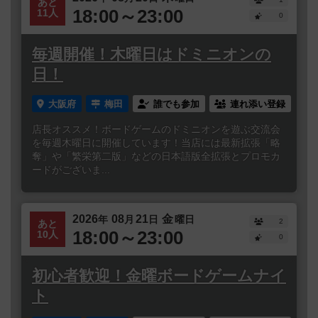
あと
18:00～23:00
11人
0
毎週開催！木曜日はドミニオンの
日！
大阪府
梅田
誰でも参加
連れ添い登録
店長オススメ！ボードゲームのドミニオンを遊ぶ交流会
を毎週木曜日に開催しています！当店には最新拡張「略
奪」や「繁栄第二版」などの日本語版全拡張とプロモカ
ードがございま...
2026
08
21
金
年
月
日
曜日
2
あと
18:00～23:00
10人
0
初心者歓迎！金曜ボードゲームナイ
ト