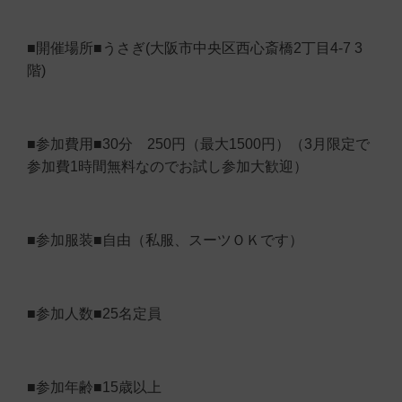
■開催場所■うさぎ(大阪市中央区西心斎橋2丁目4-7 3
階)
■参加費用■30分 250円（最大1500円）（3月限定で
参加費1時間無料なのでお試し参加大歓迎）
■参加服装■自由（私服、スーツＯＫです）
■参加人数■25名定員
■参加年齢■15歳以上