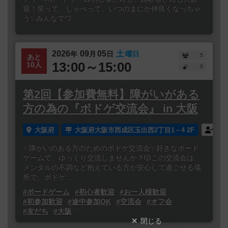
迎！笑って、しゃべって、いつのまにか仲良くなっちゃ
う✨みんなでワ...
2026
09
05
土
年
月
日
曜日
5
あと
13:00～15:00
10人
0
第2回【参加費無料】障がいがある
方の為の『ボドゲ交流会』 in 大阪
大阪府
大阪府大阪市西成区玉出西2丁目1－4 2F
誰
✨障がいのある方のためのボドゲ交流会✨好きなボード
ゲームで、ゆっくり交流しませんか？🎲この交流会は、
メンタルの不調など抱えている方が安心して過ごせる場
所で、ボドゲ...
#ボードゲーム
#初心者歓迎
#お一人様歓迎
#初参加歓迎
#途中参加OK
#交流会
#オフ会
#友だち
#大阪
閉じる