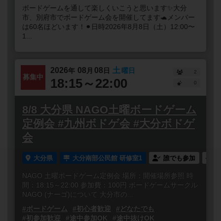
ボードゲームを通して楽しくいこうと思います✨大分
市、別府市でボードゲーム会を開催してます🐢メンバー
は60名ほどいます！⚫︎日時2026年8月8日（土）12:00〜
1...
2026
08
08
土
年
月
日
曜日
2
募集中
18:15～22:00
0
8/8 大分県 NAGO土曜ボードゲーム
定例会 #九州ボドゲ会 #大分ボドゲ
会
大分県
大分南部公民館 研修室1
誰でも参加
NAGO 土曜ボードゲーム定例会 場所：開催場所参照 時
間：18:15～22:00 参加費：100円 ボードゲームサークル
NAGO (ナーゴ)について 大分市の...
#ボードゲーム
#初心者歓迎
#どなたでも
#初参加歓迎
#途中参加OK
#途中抜けOK