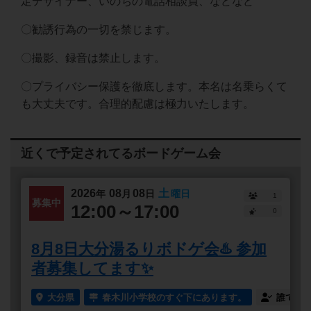
定デザイナー、いのちの電話相談員、などなど
〇勧誘行為の一切を禁じます。
〇撮影、録音は禁止します。
〇プライバシー保護を徹底します。本名は名乗らくて
も大丈夫です。合理的配慮は極力いたします。
近くで予定されてるボードゲーム会
2026
08
08
土
年
月
日
曜日
1
募集中
12:00～17:00
0
8月8日大分湯るりボドゲ会♨️ 参加
者募集してます✨
大分県
春木川小学校のすぐ下にあります。
誰でも