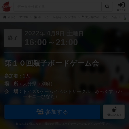
ログイン
ボドゲーマTOP
ボードゲーム会/イベント情報
大分県のボードゲーム会
2022
4
9
土
年
月
日
曜日
終了
16:00～21:00
第１０回親子ボードゲーム会
参加者：
1人
場 所：
大分県（別府）
会 場：
トイズ&ゲームイベントサークル みっくす（ハ
ーモニーひなた）
参加する
気になる！
参加および気になる！機能の利用には
ボドゲーマへのログイン
が必要です。