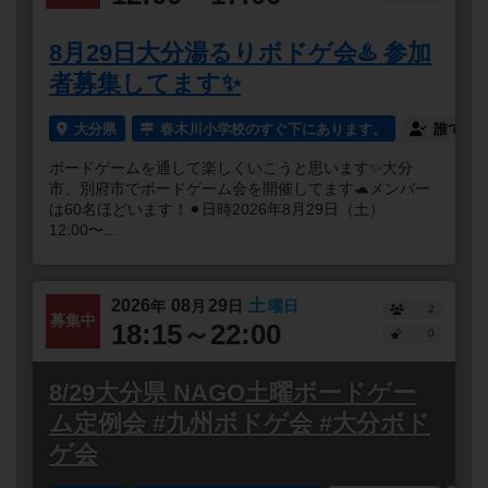
8月29日大分湯るりボドゲ会♨️ 参加
者募集してます✨
大分県
春木川小学校のすぐ下にあります。
誰でも
ボードゲームを通して楽しくいこうと思います✨大分
市、別府市でボードゲーム会を開催してます🐢メンバー
は60名ほどいます！⚫︎日時2026年8月29日（土）
12:00〜...
2026
08
29
土
年
月
日
曜日
2
募集中
18:15～22:00
0
8/29大分県 NAGO土曜ボードゲー
ム定例会 #九州ボドゲ会 #大分ボド
ゲ会