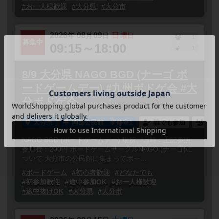
#お一人様歓迎
#大分県
#大分市
2026
08
09
日
年
月
日
曜日
1
募集中
09:15～18:00
1
8/9 大分県 NAGO BGD (ナーゴ ボ
ードゲームデー) #九州ボドゲ会 #大
分ボドゲ会
大分県
南部公民館 研修室1
誰でも参加
連れ
NAGO BGD (ボードゲームデー) 場所、日時：上記参照
参加費：200円 ボードゲームサークルNAGO (ナーゴ)に
ついて 大分市の公民館に集まってボー...
#ボードゲーム
#初心者歓迎
#どなたでも
#初参加歓迎
#途中参加OK
#お一人様歓迎
#途中抜けOK
#大分県
#大分市