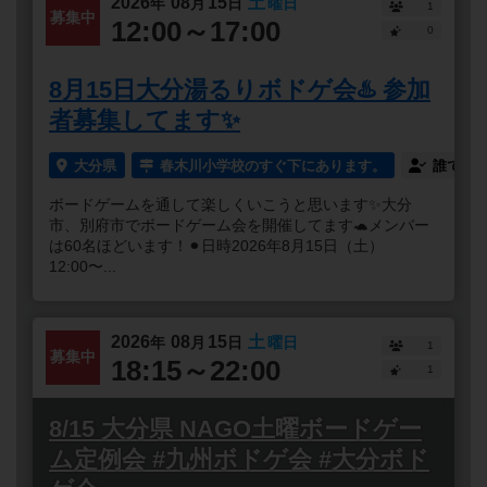
2026
08
15
土
年
月
日
曜日
1
募集中
12:00～17:00
0
8月15日大分湯るりボドゲ会♨️ 参加
者募集してます✨
大分県
春木川小学校のすぐ下にあります。
誰でも
ボードゲームを通して楽しくいこうと思います✨大分
市、別府市でボードゲーム会を開催してます🐢メンバー
は60名ほどいます！⚫︎日時2026年8月15日（土）
12:00〜...
2026
08
15
土
年
月
日
曜日
1
募集中
18:15～22:00
1
8/15 大分県 NAGO土曜ボードゲー
ム定例会 #九州ボドゲ会 #大分ボド