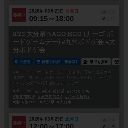
2026
08
23
日
年
月
日
曜日
1
募集中
09:15～18:00
1
8/23 大分県 NAGO BGD (ナーゴ ボ
ードゲームデー) #九州ボドゲ会 #大
分ボドゲ会
大分県
南部公民館 研修室1
誰でも参加
連れ
NAGO BGD (ボードゲームデー) 場所、日時：上記参照
参加費：200円 ボードゲームサークルNAGO (ナーゴ)に
ついて 大分市の公民館に集まってボー...
#ボードゲーム
#初心者歓迎
#どなたでも
#初参加歓迎
#途中参加OK
#お一人様歓迎
#途中抜けOK
#大分県
#大分市
2026
08
29
土
年
月
日
曜日
1
募集中
12:00～17:00
0