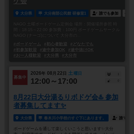
ゲ会
大分県
大分南部公民館 研修室1
誰でも参加
NAGO 土曜ボードゲーム定例会 場所：開催場所参照 時
間：18:15～22:00 参加費：100円 ボードゲームサークル
NAGO (ナーゴ)について 大分市の...
#ボードゲーム
#初心者歓迎
#どなたでも
#初参加歓迎
#途中参加OK
#途中抜けOK
#お一人様歓迎
#大分県
#大分市
2026
08
22
土
年
月
日
曜日
1
募集中
12:00～17:00
0
8月22日大分湯るりボドゲ会♨️ 参加
者募集してます✨
大分県
春木川小学校のすぐ下にあります。
誰でも
ボードゲームを通して楽しくいこうと思います✨大分