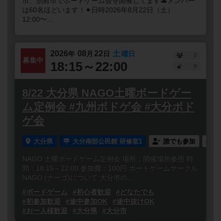
市、別府市でボードゲーム会を開催してます🐢メンバー
は60名ほどいます！⚫︎日時2026年8月22日（土）
12:00〜...
2026
08
22
土
年
月
日
曜日
2
募集中
18:15～22:00
0
8/22 大分県 NAGO土曜ボードゲー
ム定例会 #九州ボドゲ会 #大分ボド
ゲ会
大分県
大分南部公民館 研修室1
誰でも参加
NAGO 土曜ボードゲーム定例会 場所：開催場所参照 時
間：18:15～22:00 参加費：100円 ボードゲームサークル
NAGO (ナーゴ)について 大分市の...
#ボードゲーム
#初心者歓迎
#どなたでも
#初参加歓迎
#途中参加OK
#途中抜けOK
#お一人様歓迎
#大分県
#大分市