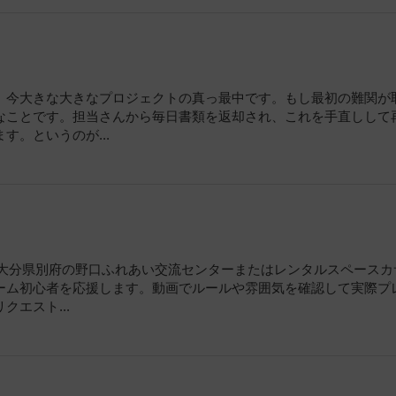
、今大きな大きなプロジェクトの真っ最中です。もし最初の難関が
なことです。担当さんから毎日書類を返却され、これを手直しして
。というのが...
毎月大分県別府の野口ふれあい交流センターまたはレンタルスペースカ
ーム初心者を応援します。動画でルールや雰囲気を確認して実際プ
エスト...