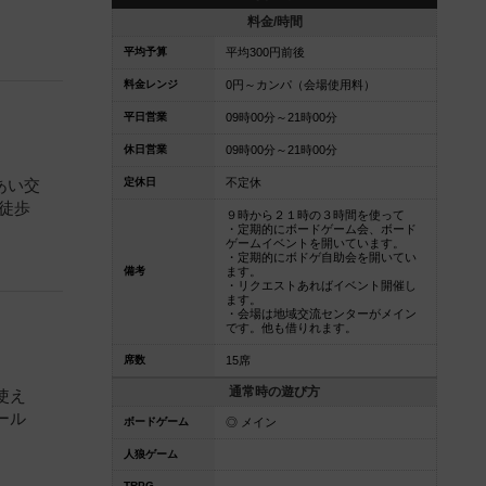
料金/時間
平均予算
平均300円前後
料金レンジ
0円～カンパ（会場使用料）
平日営業
09時00分～21時00分
休日営業
09時00分～21時00分
定休日
不定休
れあい交
ら徒歩
９時から２１時の３時間を使って
・定期的にボードゲーム会、ボード
ゲームイベントを開いています。
・定期的にボドゲ自助会を開いてい
備考
ます。
・リクエストあればイベント開催し
ます。
・会場は地域交流センターがメイン
です。他も借りれます。
席数
15席
通常時の遊び方
使え
ール
ボードゲーム
◎ メイン
人狼ゲーム
TRPG