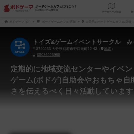
ボードゲームカフェに行こう！
610件以上の店舗情報
データベース
検
ボドゲーマTOP
ボードゲームカフェ/店舗
大分県のボードゲームカフェ/店舗
トイズ&ゲームイベントサークル み
〒8740933
大分県別府市野口元町12-43（
地図
）
SPACE
05036923988
定期的に地域交流センターやイベン
ゲーム(ボドゲ)自助会やおもちゃ
さを伝えるべく日々活動しています