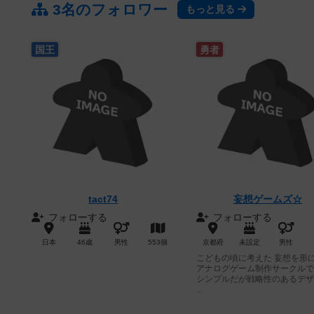
3名のフォロワー
もっと見る
国王
勇者
tact74
妄想ゲームズ☆
フォローする
フォローする
日本
46歳
男性
553個
京都府
未設定
男性
こどもの頃に考えた 妄想を形
アナログゲーム制作サークルで
シンプルだが戦略性のあるデザ
...