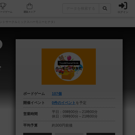
ログイン
フェ/店舗
人気ボードゲーム
通販ストア
ントサークルミックスハーモニーヒナタ）
ド
し
ボードゲーム
107個
開催イベント
0件のイベント
を予定
平日：09時00分～21時00分
営業時間
休日：09時00分～21時00分
平均予算
約300円前後