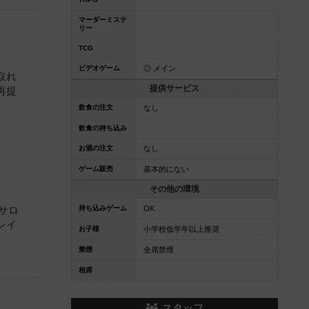
マーダーミステ
リー
TCG
ビデオゲーム
◎ メイン
取れ
提供サービス
再提
飲食の注文
なし
飲食の持ち込み
お酒の注文
なし
ゲーム販売
基本的にない
その他の環境
持ち込みゲーム
OK
サロ
レイ
お子様
小学校低学年以上推奨
禁煙
全席禁煙
相席
スタッフ