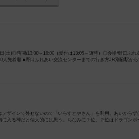
土)◎時間/13:00～16:00（受付は13:05～随時）◎会場/野口ふ
員10人先着順 ■野口ふれあい交流センターまでの行き方JR別府駅か
はデザインで外せないので「いらすとやさん」を利用。あいからず
内に入る神だと個人的には思う。ちなみに１位、２位はドラゴンボ