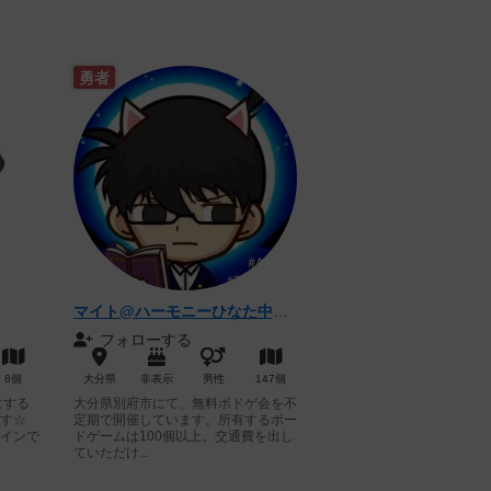
勇者
マイト@ハーモニーひなた中の人
フォローする
8個
大分県
非表示
男性
147個
にする
大分県別府市にて、無料ボドゲ会を不
す☆
定期で開催しています。所有するボー
インで
ドゲームは100個以上。交通費を出し
ていただけ...