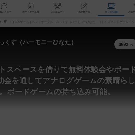
索
新着レビュー
ボードゲーム会
コミュニティ
掲示板一覧
カ
トイズ&ゲームイベントサークル みっくす（ハーモニーひなた）（トイズアンドゲームイベ
っくす（ハーモニーひなた）
3692
PV
トスペースを借りて無料体験会やボー
自助会を通してアナログゲームの素晴ら
。ボードゲームの持ち込み可能。