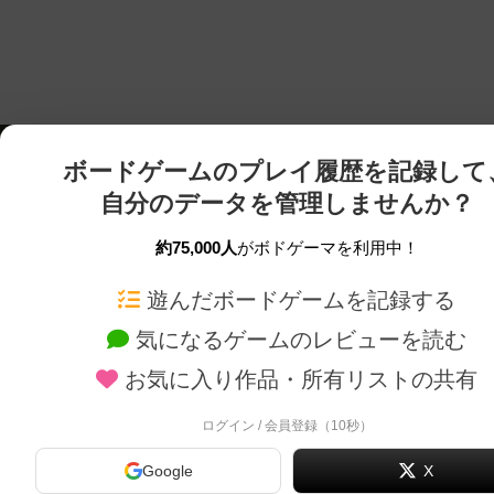
ボードゲームのプレイ履歴を記録して
自分のデータを管理しませんか？
約75,000人
がボドゲーマを利用中！
ボドゲーマTOP
ボードゲーム通販
遊んだボードゲームを記録する
気になるゲームのレビューを読む
ボードゲームを検索する
新作・再入荷情報
お気に入り作品・所有リストの共有
ボードゲームの新着レビュー
定番ボードゲームの通販
ボードゲーム会情報
国産ボードゲームの通販
ログイン / 会員登録（10秒）
メカニクス特集
子供向けボードゲームの
Google
X
掲示板・トピックス
2人用ボードゲームの通