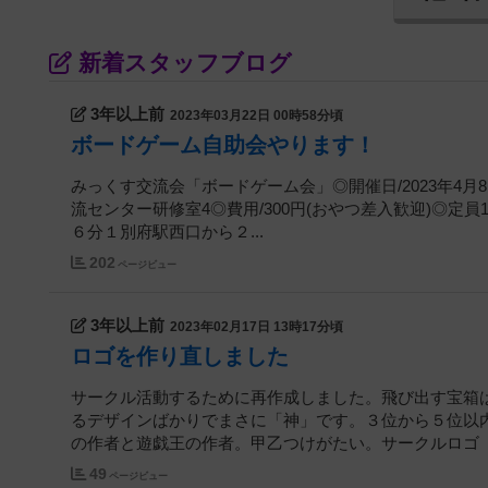
新着スタッフブログ
3年以上前
2023年03月22日 00時58分頃
ボードゲーム自助会やります！
みっくす交流会「ボードゲーム会」◎開催日/2023年4月8日(
流センター研修室4◎費用/300円(おやつ差入歓迎)◎定
６分１別府駅西口から２...
202
ページビュー
3年以上前
2023年02月17日 13時17分頃
ロゴを作り直しました
サークル活動するために再作成しました。飛び出す宝箱
るデザインばかりでまさに「神」です。３位から５位以
の作者と遊戯王の作者。甲乙つけがたい。サークルロゴ
49
ページビュー