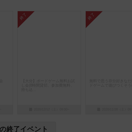
終了
終了
会
【大分】ボードゲーム無料お試
無料で思う存分好きなだ
し会(8時間貸切、参加費無料、
ドゲームで遊びつくそうi
持ち込...
~
2020/12/12（土）09:00~
2020/11/28（土）09:
件の終了イベント