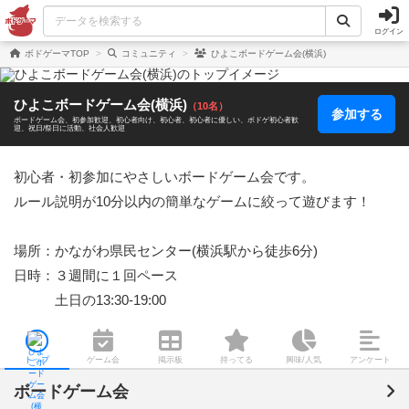
ログイン
ボドゲーマTOP
コミュニティ
ひよこボードゲーム会(横浜)
ひよこボードゲーム会(横浜)
（10名）
参加する
ボードゲーム会
初参加歓迎
初心者向け
初心者
初心者に優しい
ボドゲ初心者歓
迎
祝日/祭日に活動
社会人歓迎
初心者・初参加にやさしいボードゲーム会です。

ルール説明が10分以内の簡単なゲームに絞って遊びます！

場所：かながわ県民センター(横浜駅から徒歩6分)

日時：３週間に１回ペース

　　　土日の13:30-19:00
トップ
ゲーム会
掲示板
持ってる
興味/人気
アンケート
ボードゲーム会