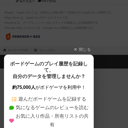
紹介文あり
6件の投稿
※Apple、Apple のロゴ は、米国および他の国々で登録されたApple Inc.の商標です。
※App Store は、Apple Inc.のサービスマークです。
※Android は、グーグル インコーポレイテッドの商標または登録商標です。
※Google Play とそのロゴは、Google Inc.の商標または登録商標です。
閉じる
ボドゲーマTOP
コミュニティ
ボドゲーマTOP
ボードゲームのプレイ履歴を記録し
て、
ボードゲームを検索する
自分のデータを管理しませんか？
約75,000人
がボドゲーマを利用中！
ボードゲームの新着レビュー
遊んだボードゲームを記録する
ボードゲーム会情報
気になるゲームのレビューを読む
お気に入り作品・所有リストの共
メカニクス特集
有