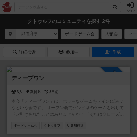
ログイン
クトゥルフのコミュニティを探す 2件
ボードゲーム会
人狼会
マー
詳細検索
参加中
作成
参加自由
ディープワン
3人
滋賀県
8日前
本会「ディープワン」は、ホラーなゲームをメインに遊ぼ
うという会です。 オープン会でゾンビ系のゲームを出して
ドン引きされたことはありませんか？ 「それはクローズ会
向きだよね」と、やんわりと否定されたことはありません
ボードゲーム会
クトゥルフ
初参加歓迎
か？ そんな不遇なホラーゲームも、この日は主役です！持
ち込みも大歓迎ですので、みんなで恐怖の1日を過ごしまし