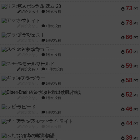
リスボン・トラム 28
73
PT
紹介文あり
9件の投稿
アマナイト
73
PT
紹介文なし
1件の投稿
ブラヴェスト
66
PT
紹介文なし
1件の投稿
スペクタキュラー
60
PT
紹介文なし
1件の投稿
スモールワールド
59
PT
紹介文あり
13件の投稿
ギャンブラー
58
PT
紹介文なし
2件の投稿
Bitter End ブタペスト救出作戦
52
PT
紹介文なし
1件の投稿
ラピード
46
PT
紹介文なし
1件の投稿
ザ・フラッフィー・ライト
44
PT
紹介文なし
0件の投稿
ふたつの城の物語
39
PT