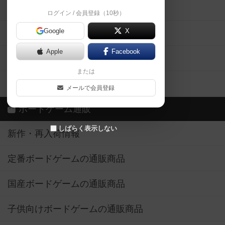
掲示板・トピックス
ログイン / 会員登録（10秒）
Google
X
ボドとも・会員一覧
Apple
Facebook
ボードゲーム業界コラム
または
ボドゲーマご利用案内
メールで会員登録
ボードゲーム通販
しばらく表示しない
新作・再入荷情報
定番ボードゲームの通販商品
国産ボードゲームの通販商品
子供向けボードゲームの通販商品