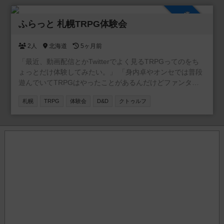
ょう！ ホラーなゲームをメインにとは言っていますが、そ
参加自由
れしか遊ばないというワケではありません。それらのゲー
ふらっと 札幌TRPG体験会
ムを積極的に遊びましょうというだけで、割とフリーダム
です。
2人
北海道
5ヶ月前
「最近、動画配信とかTwitterでよく見るTRPGってのをち
ょっとだけ体験してみたい。」 「身内卓やオンセでは普段
遊んでいてTRPGはやったことがあるんだけどファンタジ
ー系にも興味がある。」 といった方向けにふらっとゲーム
札幌
TRPG
体験会
D&D
クトゥルフ
スペースに立ち寄って短時間でTRPG（クトゥルフや
D&D）を体験していただける集まりです。 ご希望をお聞き
し希望のシステム（クトゥルフもしくはD&D）で遊んでい
ただけるように調整いたします。