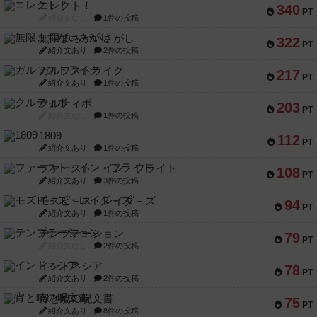
コレクト！
340
PT
紹介文なし
1件の投稿
無限まちがいさがし
322
PT
紹介文あり
2件の投稿
ガルフストライク
217
PT
紹介文あり
1件の投稿
クルティボ
203
PT
紹介文なし
1件の投稿
1809
112
PT
紹介文あり
1件の投稿
ファースト・イン・フライト
108
PT
紹介文あり
3件の投稿
モズビ－ズ・レイダ－ズ
94
PT
紹介文あり
1件の投稿
テンプテーション
79
PT
紹介文なし
2件の投稿
インドネシア
78
PT
紹介文あり
2件の投稿
宵と暁の呪文書
75
PT
紹介文あり
8件の投稿