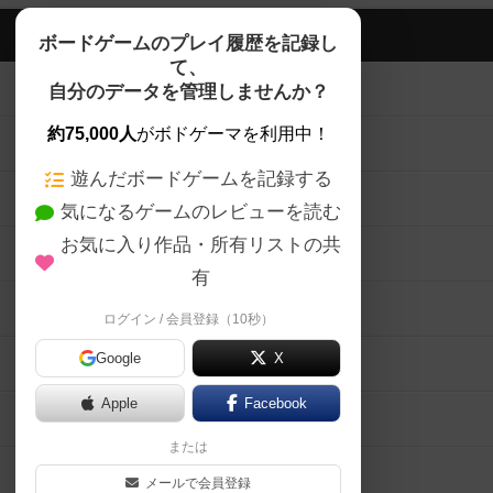
ボドゲーマTOP
ボードゲームのプレイ履歴を記録し
て、
ボードゲームを検索する
自分のデータを管理しませんか？
約75,000人
がボドゲーマを利用中！
ボードゲームの新着レビュー
遊んだボードゲームを記録する
ボードゲーム会情報
気になるゲームのレビューを読む
お気に入り作品・所有リストの共
メカニクス特集
有
掲示板・トピックス
ログイン / 会員登録（10秒）
Google
X
ボドとも・会員一覧
Apple
Facebook
ボードゲーム業界コラム
または
ボドゲーマご利用案内
メールで会員登録