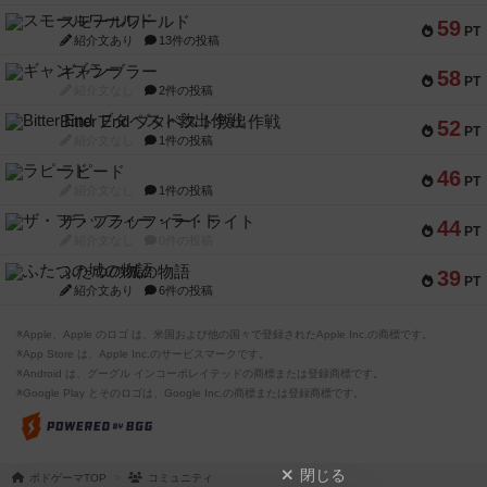
スモールワールド
59
PT
紹介文あり
13件の投稿
ギャンブラー
58
PT
紹介文なし
2件の投稿
Bitter End ブタペスト救出作戦
52
PT
紹介文なし
1件の投稿
ラピード
46
PT
紹介文なし
1件の投稿
ザ・フラッフィー・ライト
44
PT
紹介文なし
0件の投稿
ふたつの城の物語
39
PT
紹介文あり
6件の投稿
※Apple、Apple のロゴ は、米国および他の国々で登録されたApple Inc.の商標です。
※App Store は、Apple Inc.のサービスマークです。
※Android は、グーグル インコーポレイテッドの商標または登録商標です。
※Google Play とそのロゴは、Google Inc.の商標または登録商標です。
閉じる
ボドゲーマTOP
コミュニティ