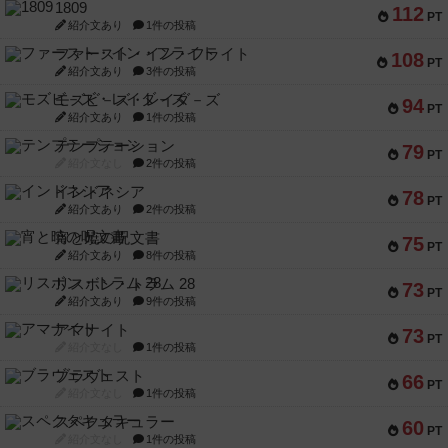
1809
112
PT
紹介文あり
1件の投稿
ファースト・イン・フライト
108
PT
紹介文あり
3件の投稿
モズビ－ズ・レイダ－ズ
94
PT
紹介文あり
1件の投稿
テンプテーション
79
PT
紹介文なし
2件の投稿
インドネシア
78
PT
紹介文あり
2件の投稿
宵と暁の呪文書
75
PT
紹介文あり
8件の投稿
リスボン・トラム 28
73
PT
紹介文あり
9件の投稿
アマナイト
73
PT
紹介文なし
1件の投稿
ブラヴェスト
66
PT
紹介文なし
1件の投稿
スペクタキュラー
60
PT
紹介文なし
1件の投稿