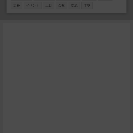
い」 という方も多数参加されています！
定番
イベント
土日
金夜
交流
丁寧