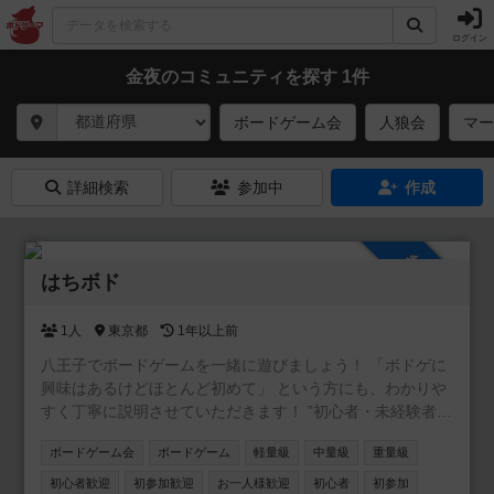
ログイン
金夜のコミュニティを探す 1件
ボードゲーム会
人狼会
マー
詳細検索
参加中
作成
参加自由
はちボド
1人
東京都
1年以上前
八王子でボードゲームを一緒に遊びましょう！ 「ボドゲに
興味はあるけどほとんど初めて」 という方にも、わかりや
すく丁寧に説明させていただきます！ ”初心者・未経験者で
も気軽に楽しめる” そんなボードゲーム会を目指しています
ボードゲーム会
ボードゲーム
軽量級
中量級
重量級
ので、お気軽にお問い合わせください🎵 「オフ会に参加す
るのは初めて」 「ボードゲームはほとんど遊んだことが無
初心者歓迎
初参加歓迎
お一人様歓迎
初心者
初参加