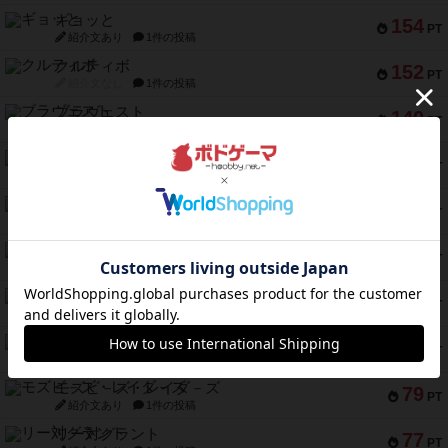
ギョッと
154
PT
紹介文あり
1件の投稿
クルティボ
152
PT
紹介文なし
1件の投稿
ブラヴェスト
140
PT
紹介文なし
1件の投稿
ドブル：ポケットモンスター
122
PT
紹介文あり
4件の投稿
ジャンヌ・ダルク-オルレアン ドロー＆ライト
118
PT
紹介文なし
5件の投稿
ファースト・イン・フライト
94
PT
紹介文あり
3件の投稿
ダイススローン
88
PT
紹介文なし
1件の投稿
ガルフストライク
80
PT
紹介文あり
1件の投稿
モズビ－ズ・レイダ－ズ
79
PT
紹介文あり
1件の投稿
リー対グラント
77
PT