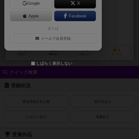
Google
X
作品説明文の編集者を募集中
Apple
Facebook
tamtam
または
tamtam
悠遊亭（Yu yu tei）
メールで会員登録
2
2
1
4
興味あり
経験あり
お気に入り
持ってる
しばらく表示しない
クイック検索
登録状況
最近登録された順
紹介文あり
レビューあり
画像あり
受賞作品