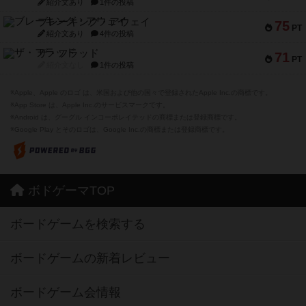
紹介文あり
1件の投稿
ブレーキング・アウェイ
75
PT
紹介文あり
4件の投稿
ザ・フラッド
71
PT
紹介文なし
1件の投稿
※Apple、Apple のロゴ は、米国および他の国々で登録されたApple Inc.の商標です。
※App Store は、Apple Inc.のサービスマークです。
※Android は、グーグル インコーポレイテッドの商標または登録商標です。
※Google Play とそのロゴは、Google Inc.の商標または登録商標です。
ボドゲーマTOP
ボードゲームを検索する
ボードゲームの新着レビュー
ボードゲーム会情報