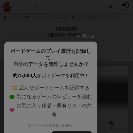
ログイン
ボドゲーマTOP
ボードゲームの検索
tamtam 1個のボードゲーム
tamtam
1個のボードゲーム
閉じる
ボードゲームのプレイ履歴を記録し
検索メニュー
て、
自分のデータを管理しませんか？
約75,000人
がボドゲーマを利用中！
遊んだボードゲームを記録する
おしりぷぷりぷりんぷりりん
気になるゲームのレビューを読む
Oshiri Pupuri Purin Puririn
お気に入り作品・所有リストの共
有
ログイン / 会員登録（10秒）
2～4人
15～20分
6歳～
0件