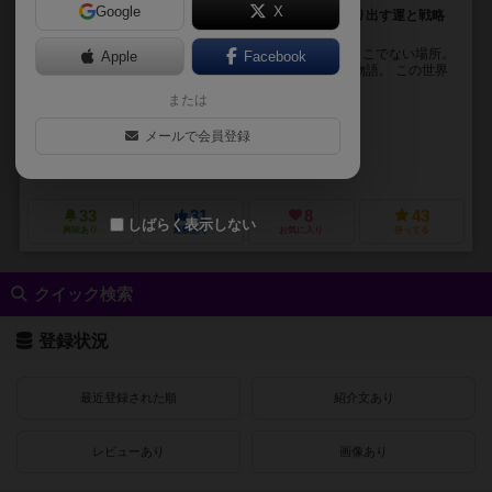
Google
X
ダイスを使い魔法資源を得て、魔法陣を描き魔法を繰り出す運と戦略
を駆使するボードゲーム。
～～～～～ プロローグ ～～～～～ いまでないとき。ここでない場所。
Apple
Facebook
これは魔法の源とされるマナがあふれる、別の世界の物語。 この世界
でもそれを操れるのはほんの一握りの...
または
オオタキ ユウ（Yu Otaki）
メールで会員登録
anzento
ナイアガラゲームズ（NIAGARA GAMES）
33
31
8
43
しばらく表示しない
興味あり
経験あり
お気に入り
持ってる
クイック検索
登録状況
最近登録された順
紹介文あり
レビューあり
画像あり