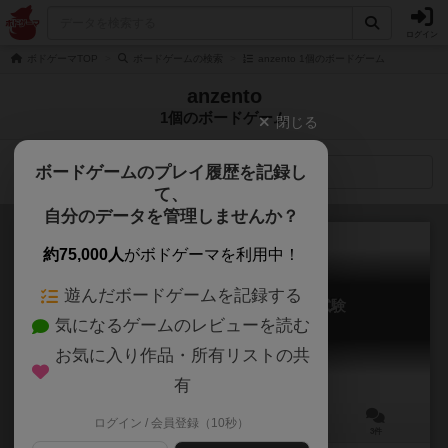
ログイン
ボドゲーマTOP
ボードゲームの検索
anzento 1個のボードゲーム
anzento
1個のボードゲーム
閉じる
ボードゲームのプレイ履歴を記録し
検索メニュー
て、
自分のデータを管理しませんか？
約75,000人
がボドゲーマを利用中！
遊んだボードゲームを記録する
ディプローマ 王立魔導学校卒業試験
気になるゲームのレビューを読む
Diploma
お気に入り作品・所有リストの共
有
ログイン / 会員登録（10秒）
1～4人
60～90分
12歳～
3件