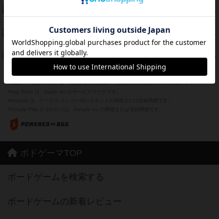
海兵隊
39
PT
紹介文あり
1件の投稿
スーパーストア3000
39
PT
紹介文なし
1件の投稿
フリップ７：復讐心とともに
37
PT
紹介文なし
2件の投稿
※Apple、Apple のロゴ は、米国および他の国々で登録されたApple Inc.の商標です。
※App Store は、Apple Inc.のサービスマークです。
※Android は、グーグル インコーポレイテッドの商標または登録商標です。
※Google Play とそのロゴは、Google Inc.の商標または登録商標です。
ボドゲーマTOP
ボードゲームを検索する
ボードゲームの新着レビュー