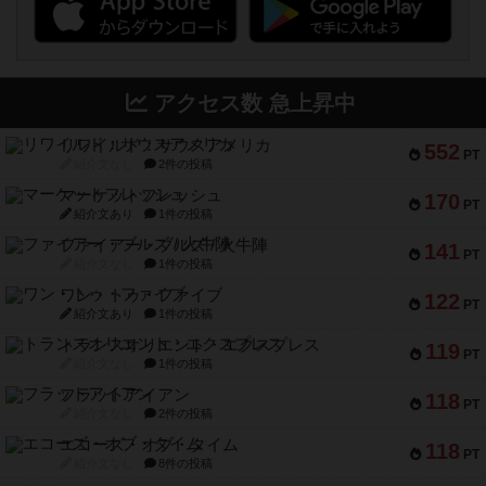
アクセス数 急上昇中
リワイルド：サウスアメリカ
552
PT
紹介文なし
2件の投稿
マーケットフレッシュ
170
PT
紹介文あり
1件の投稿
ファイアー・ブルズ / 火牛陣
141
PT
紹介文なし
1件の投稿
ワン・トゥ・ファイブ
122
PT
紹介文あり
1件の投稿
トランスオリエント・エクスプレス
119
PT
紹介文なし
1件の投稿
フラットアイアン
118
PT
紹介文なし
2件の投稿
エコーズ・オブ・タイム
118
PT
紹介文なし
8件の投稿