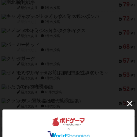
南北戦争
79
PT
紹介文あり
1件の投稿
キャプテン・フリップ：イスラ・ボンバ
72
PT
紹介文なし
2件の投稿
メメントオンラインタクティクス
70
PT
紹介文あり
4件の投稿
パーミッド
68
PT
紹介文なし
1件の投稿
クリーグ
57
PT
紹介文あり
1件の投稿
セミファイナル ～お前はまだ生きている～
53
PT
紹介文あり
1件の投稿
ふたつの街の物語
52
PT
紹介文あり
18件の投稿
クランク! ：冒険者たち（拡張）
50
PT
紹介文あり
4件の投稿
とうほうの！
42
PT
紹介文なし
1件の投稿
スターマイン・ラミー ポケット
42
PT
紹介文あり
2件の投稿