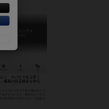
コンアンドエッグス
BACON and EGGS
45～60分
10歳～
1件
ん！ スパイスを上手く
」最高の目玉焼きを作ろ
ごろくのようなマス目の描かれたフ
するタマゴとなり、好みのスパイス
高の目玉焼きを作ろうという設定で
源となる資源である...