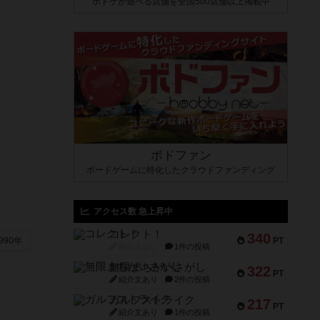
ボドゲが遊べる店舗を全国500店舗以上掲載中
ボドファン
ボードゲームに特化したクラウドファンディング
アクセス数 急上昇中
コレクト！
340
PT
990年
紹介文なし
1件の投稿
無限まちがいさがし
322
PT
紹介文あり
2件の投稿
ガルフストライク
217
PT
紹介文あり
1件の投稿