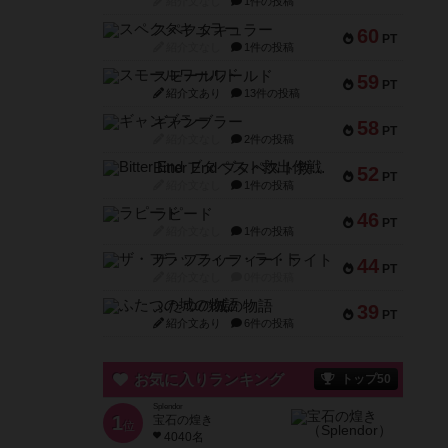
紹介文なし
1件の投稿
スペクタキュラー
60
PT
紹介文なし
1件の投稿
スモールワールド
59
PT
紹介文あり
13件の投稿
ギャンブラー
58
PT
紹介文なし
2件の投稿
Bitter End ブタペスト救出作戦
52
PT
紹介文なし
1件の投稿
ラピード
46
PT
紹介文なし
1件の投稿
ザ・フラッフィー・ライト
44
PT
紹介文なし
0件の投稿
ふたつの城の物語
39
PT
紹介文あり
6件の投稿
お気に入りランキング
トップ50
Splendor
1
宝石の煌き
位
4040名