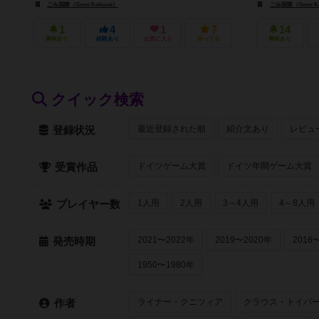
ごみ国際（Gomi Kokusai）
ごみ国際（Gomi Ko
1
4
1
7
14
興味あり
経験あり
お気に入り
持ってる
興味あり
クイック検索
最近登録された順
紹介文あり
レビュ
登録状況
ドイツゲーム大賞
ドイツ年間ゲーム大賞
受賞作品
1人用
2人用
3～4人用
4～8人用
プレイヤー数
2021〜2022年
2019〜2020年
2016
発売時期
1950〜1980年
ライナー・クニツィア
クラウス・トイバ
作者