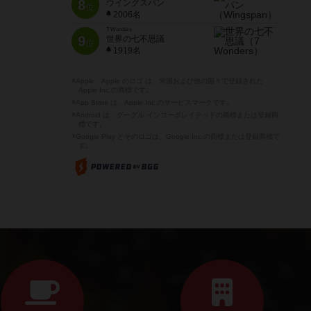
8
ウイングスパン
位
2006名
7 Wonders
9
世界の七不思議
位
1919名
※Apple、Apple のロゴ は、米国および他の国々で登録された
Apple Inc.の商標です。
※App Store は、Apple Inc.のサービスマークです。
※Android は、グーグル インコーポレイテッドの商標または登録商
標です。
※Google Play とそのロゴは、Google Inc.の商標または登録商標で
す。