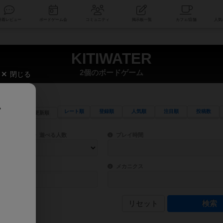
索
新着レビュー
ボードゲーム会
コミュニティ
掲示板一覧
KITIWATER
2個のボードゲーム
閉じる
、
レート順
登録順
人気順
注目順
投稿数
更新順
ワード検索ができます。
検索できます。
プレイ対象人数に含まれるボードゲームを指定します。
目安となる所要時間を指定することができ
遊べる人数
プレイ時間
物などモチーフ・ストーリーを指定することができます。直感的にゲームシステムを理解
ゲーム性を構成するコアシステムです。主
バー
メカニクス
リセット