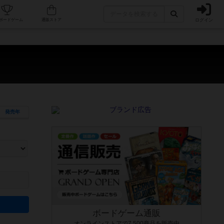
ログイン
カフェ/店舗
人気ボードゲーム
通販ストア
発売年
ます。マニュアルを読む時間や参加者へのルール説明時間は含まれていないため、初めて遊
できるよう、中世ファンタジー・クッキング・海賊同士の対決など、ゲームコンセプトを絞
にボードゲームに慣れている方向けの絞込機能です。例えば「ダイスロール」はランダム値
ボードゲーム通販
オンラインストアで7,500商品を販売中