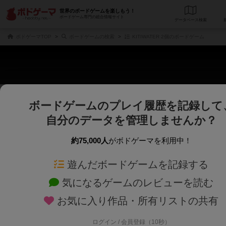
世界のボードゲームを楽しもう！
ボードゲーム専門の総合情報サイト
データベース
検
ボドゲーマTOP
ボードゲームの検索
KITIWATER 2個のボードゲーム
ボードゲームのプレイ履歴を記録して
さくさく表示
じっくり表示
自分のデータを管理しませんか？
商品名、商品説明文、デザイナー名、テーマ名、メカニクス名を対象にフリー
ゲームデザイナー名を指定して
フリーワード
ゲームデザイナー
約75,000人
がボドゲーマを利用中！
遊んだボードゲームを記録する
対象年齢を指定します。
世界観や登場人
対象年齢
テーマ/フレー
気になるゲームのレビューを読む
お気に入り作品・所有リストの共有
ログイン / 会員登録（10秒）