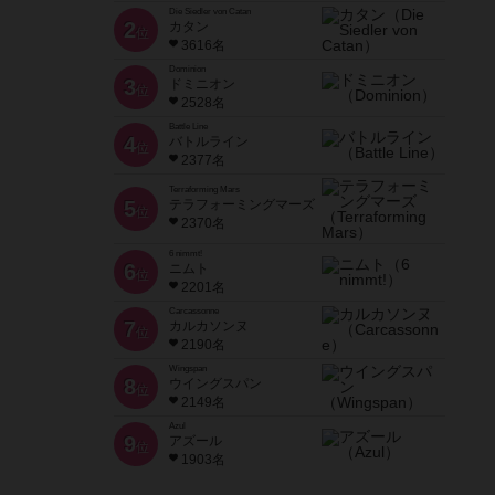
Die Siedler von Catan
2
カタン
位
3616名
Dominion
3
ドミニオン
位
2528名
Battle Line
4
バトルライン
位
2377名
Terraforming Mars
5
テラフォーミングマーズ
位
2370名
6 nimmt!
6
ニムト
位
2201名
Carcassonne
7
カルカソンヌ
位
2190名
Wingspan
8
ウイングスパン
位
2149名
Azul
9
アズール
位
1903名