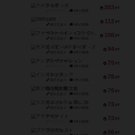
クルティボ
203
PT
紹介文なし
1件の投稿
1809
112
PT
紹介文あり
1件の投稿
ファースト・イン・フライト
108
PT
紹介文あり
3件の投稿
モズビ－ズ・レイダ－ズ
94
PT
紹介文あり
1件の投稿
テンプテーション
79
PT
紹介文なし
2件の投稿
インドネシア
78
PT
紹介文あり
2件の投稿
宵と暁の呪文書
75
PT
紹介文あり
8件の投稿
リスボン・トラム 28
73
PT
紹介文あり
9件の投稿
アマナイト
73
PT
紹介文なし
1件の投稿
ブラヴェスト
66
PT