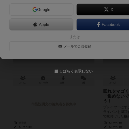
Google
X
Apple
Facebook
スノーボール・スノーボール
ベー
または
Snowball Snowball
メールで会員登録
しばらく表示しない
2～4人
30～45分
12歳～
2件
2～4人
回れタマゴく
「集めないで
う！
作品説明文の編集者を募集中
プレイヤーはす
ライパンを周回
で味付けした最
す。 目的は得点
未登録
KITIWATER
KITIWATER
KITIWATER