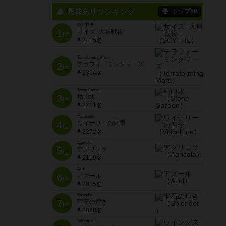
興味ありランキング
トップ50
SCYTHE
1
サイズ -大鎌戦役-
位
2415名
Terraforming Mars
2
テラフォーミングマーズ
位
2394名
Stone Garden
3
枯山水
位
2281名
Viticulture
4
ワイナリーの四季
位
2272名
Agricola
5
アグリコラ
位
2119名
Azul
6
アズール
位
2035名
Splendor
7
宝石の煌き
位
2028名
Wingspan