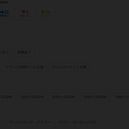
kusai）
21
4
24
経験あり
お気に入り
持ってる
ーあり
画像あり
フランス年間ゲーム大賞
ゲームマーケット大賞
〜2018年
2010〜2015年
2000〜2010年
1990〜2000年
1980〜1
ー
ヴォルフガング・クラマー
ウヴェ・ローゼンベルク