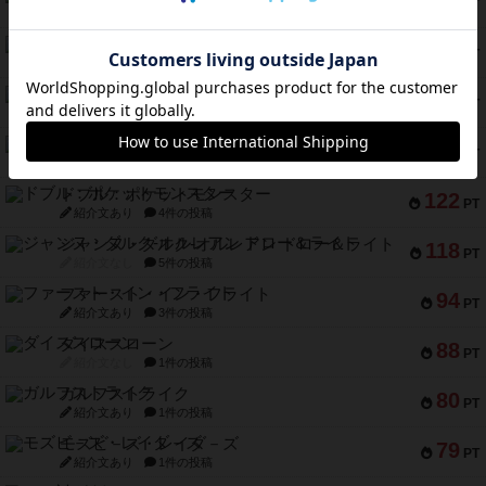
212
PT
紹介文なし
1件の投稿
ギョッと
154
PT
紹介文あり
1件の投稿
クルティボ
152
PT
紹介文なし
1件の投稿
ブラヴェスト
140
PT
紹介文なし
1件の投稿
ドブル：ポケットモンスター
122
PT
紹介文あり
4件の投稿
ジャンヌ・ダルク-オルレアン ドロー＆ライト
118
PT
紹介文なし
5件の投稿
ファースト・イン・フライト
94
PT
紹介文あり
3件の投稿
ダイススローン
88
PT
紹介文なし
1件の投稿
ガルフストライク
80
PT
紹介文あり
1件の投稿
モズビ－ズ・レイダ－ズ
79
PT
紹介文あり
1件の投稿