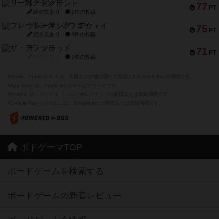
リー対グラント
77
PT
紹介文あり
1件の投稿
ブレーキング・アウェイ
75
PT
紹介文あり
4件の投稿
ザ・フラッド
71
PT
紹介文なし
1件の投稿
※Apple、Apple のロゴ は、米国および他の国々で登録されたApple Inc.の商標です。
※App Store は、Apple Inc.のサービスマークです。
※Android は、グーグル インコーポレイテッドの商標または登録商標です。
※Google Play とそのロゴは、Google Inc.の商標または登録商標です。
ボドゲーマTOP
ボードゲームを検索する
ボードゲームの新着レビュー