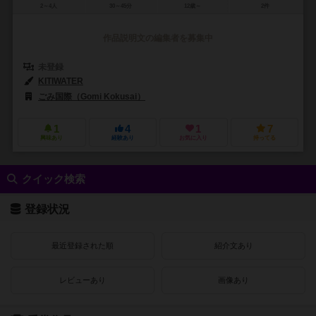
2～4人
30～45分
12歳～
2件
作品説明文の編集者を募集中
未登録
KITIWATER
ごみ国際（Gomi Kokusai）
1
4
1
7
興味あり
経験あり
お気に入り
持ってる
クイック検索
登録状況
最近登録された順
紹介文あり
レビューあり
画像あり