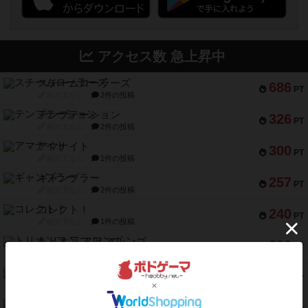
アクセス数 急上昇中
スチームローラーズ
686
PT
紹介文なし
2件の投稿
テンプテーション
326
PT
紹介文なし
2件の投稿
アマナイト
300
PT
紹介文なし
1件の投稿
ギャンブラー
257
PT
紹介文なし
2件の投稿
コレクト！
240
PT
紹介文なし
1件の投稿
トリオンフ ア マレンゴ
236
PT
紹介文あり
1件の投稿
エレメンツ
232
PT
紹介文あり
4件の投稿
バー！パーティー