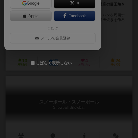
Google
X
回れタマゴくん！ スパイスを上手く「集めないで」最高の目玉焼き
を作ろう！
プレイヤーはすごろくのようなマス目の描かれたフライパンを周回す
Apple
Facebook
るタマゴとなり、好みのスパイスで味付けした最高の目玉焼きを作ろ
うという設定です。 目的は得点源となる資源である...
または
KITIWATER
メールで会員登録
KITIWATER
ごみ国際（Gomi Kokusai）
13
21
4
24
しばらく表示しない
興味あり
経験あり
お気に入り
持ってる
スノーボール・スノーボール
Snowball Snowball