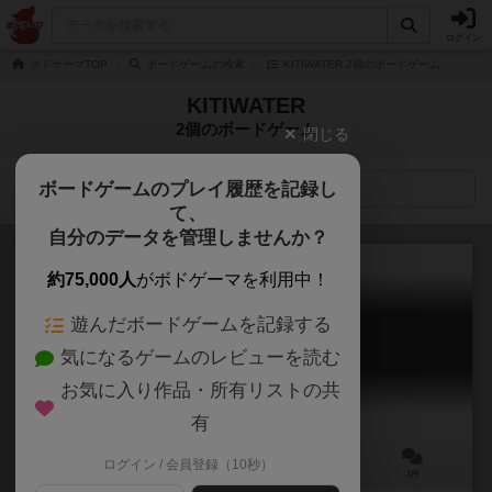
ログイン
ボドゲーマTOP
ボードゲームの検索
KITIWATER 2個のボードゲーム
KITIWATER
2個のボードゲーム
閉じる
ボードゲームのプレイ履歴を記録し
検索メニュー
て、
自分のデータを管理しませんか？
約75,000人
がボドゲーマを利用中！
遊んだボードゲームを記録する
ベーコンアンドエッグス
気になるゲームのレビューを読む
BACON and EGGS
お気に入り作品・所有リストの共
有
ログイン / 会員登録（10秒）
2～4人
45～60分
10歳～
1件