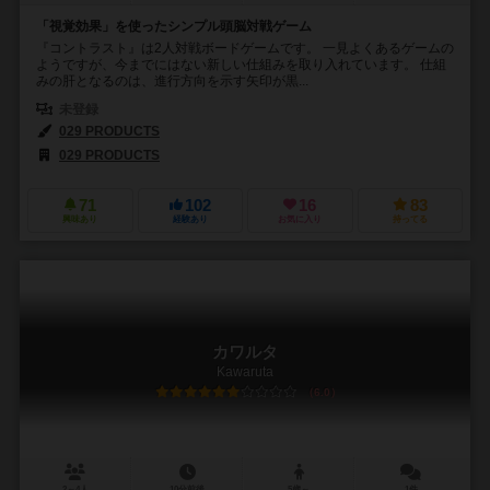
「視覚効果」を使ったシンプル頭脳対戦ゲーム
『コントラスト』は2人対戦ボードゲームです。 一見よくあるゲームの
ようですが、今までにはない新しい仕組みを取り入れています。 仕組
みの肝となるのは、進行方向を示す矢印が黒...
未登録
029 PRODUCTS
029 PRODUCTS
71
102
16
83
興味あり
経験あり
お気に入り
持ってる
カワルタ
Kawaruta
6.0
2～4人
10分前後
5歳～
1件