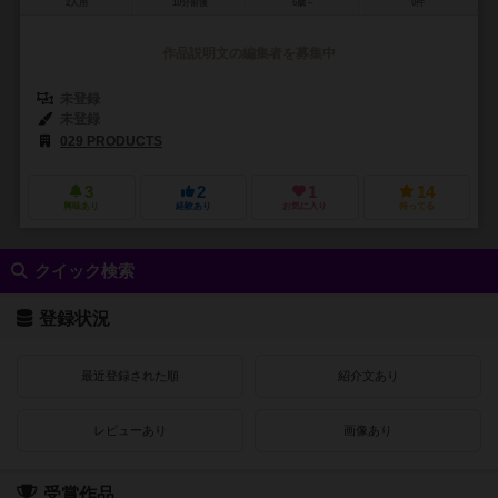
2人用
10分前後
6歳～
0件
作品説明文の編集者を募集中
未登録
未登録
029 PRODUCTS
3
2
1
14
興味あり
経験あり
お気に入り
持ってる
クイック検索
登録状況
最近登録された順
紹介文あり
レビューあり
画像あり
受賞作品