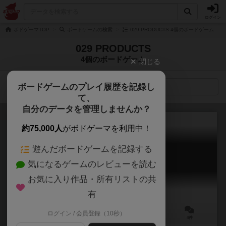
ログイン
ボドゲーマTOP
ボードゲームの検索
029 PRODUCTS 4個のボードゲーム
029 PRODUCTS
4個のボードゲーム
閉じる
ボードゲームのプレイ履歴を記録し
検索メニュー
て、
自分のデータを管理しませんか？
約75,000人
がボドゲーマを利用中！
遊んだボードゲームを記録する
コントラスト（新版）
気になるゲームのレビューを読む
Contrast: new edition
6.2
お気に入り作品・所有リストの共
有
ログイン / 会員登録（10秒）
2人用
10分前後
6歳～
4件