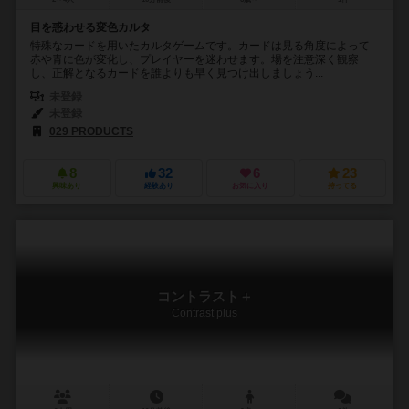
目を惑わせる変色カルタ
特殊なカードを用いたカルタゲームです。カードは見る角度によって
赤や青に色が変化し、プレイヤーを迷わせます。場を注意深く観察
し、正解となるカードを誰よりも早く見つけ出しましょう...
未登録
未登録
029 PRODUCTS
8
32
6
23
興味あり
経験あり
お気に入り
持ってる
コントラスト＋
Contrast plus