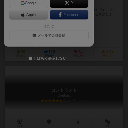
Google
X
視覚効果を用いたシンプル頭脳対戦ゲーム！
コントラストは、特殊な透明コマを用いた２人対戦ゲームです。プレ
ーヤーは交互にコマを進め、先に反対岸に到達することを目指しま
Apple
Facebook
す。 勝利のカギは矢印の描かれた透明コマです。...
または
029 PRODUCTS
029 PRODUCTS
メールで会員登録
029 PRODUCTS
65
118
24
139
興味あり
経験あり
お気に入り
持ってる
しばらく表示しない
コントラスト
Contrast
6.1
2人用
－
ー
7件