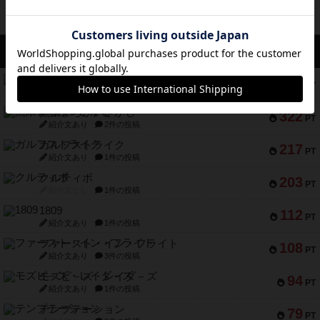
アクセス数 急上昇中
コレクト！
340
PT
紹介文なし
1件の投稿
無限まちがいさがし
322
PT
紹介文あり
2件の投稿
ガルフストライク
217
PT
紹介文あり
1件の投稿
クルティボ
203
PT
紹介文なし
1件の投稿
1809
112
PT
紹介文あり
1件の投稿
ファースト・イン・フライト
108
PT
紹介文あり
3件の投稿
モズビ－ズ・レイダ－ズ
94
PT
紹介文あり
1件の投稿
テンプテーション
79
PT