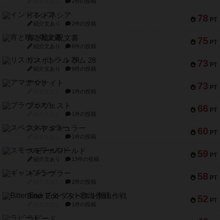
紹介文なし
2件の投稿
インドネシア
78
PT
紹介文あり
2件の投稿
宵と暁の呪文書
75
PT
紹介文あり
8件の投稿
リスボン・トラム 28
73
PT
紹介文あり
9件の投稿
アマナイト
73
PT
紹介文なし
1件の投稿
ブラヴェスト
66
PT
紹介文なし
1件の投稿
スペクタキュラー
60
PT
紹介文なし
1件の投稿
スモールワールド
59
PT
紹介文あり
13件の投稿
ギャンブラー
58
PT
紹介文なし
2件の投稿
Bitter End ブタペスト救出作戦
52
PT
紹介文なし
1件の投稿
ラピード