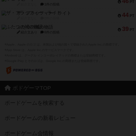
46
PT
紹介文なし
1件の投稿
ザ・フラッフィー・ライト
44
PT
紹介文なし
0件の投稿
ふたつの城の物語
39
PT
紹介文あり
6件の投稿
※Apple、Apple のロゴ は、米国および他の国々で登録されたApple Inc.の商標です。
※App Store は、Apple Inc.のサービスマークです。
※Android は、グーグル インコーポレイテッドの商標または登録商標です。
※Google Play とそのロゴは、Google Inc.の商標または登録商標です。
ボドゲーマTOP
ボードゲームを検索する
ボードゲームの新着レビュー
ボードゲーム会情報