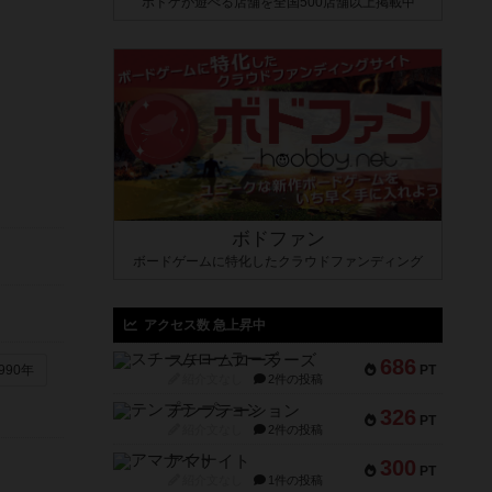
ボドゲが遊べる店舗を全国500店舗以上掲載中
ボドファン
ボードゲームに特化したクラウドファンディング
アクセス数 急上昇中
スチームローラーズ
686
PT
990年
紹介文なし
2件の投稿
テンプテーション
326
PT
紹介文なし
2件の投稿
アマナイト
300
PT
紹介文なし
1件の投稿