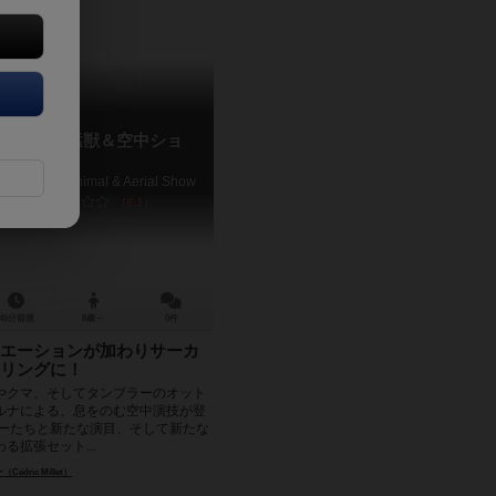
ーカス：猛獣＆空中ショ
）
: The Wild Animal & Aerial Show
6.1
45分前後
8歳～
0件
エーションが加わりサーカ
リングに！
やクマ、そしてタンブラーのオット
ルナによる、息をのむ空中演技が登
ターたちと新たな演目、そして新たな
る拡張セット...
dric Millet）
ック・モーブロン（Ludovic Maublanc）