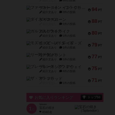
紹介文なし
5件の投稿
ファースト・イン・フライト
94
PT
紹介文あり
3件の投稿
ダイススローン
88
PT
紹介文なし
1件の投稿
ガルフストライク
80
PT
紹介文あり
1件の投稿
モズビ－ズ・レイダ－ズ
79
PT
紹介文あり
1件の投稿
リー対グラント
77
PT
紹介文あり
1件の投稿
ブレーキング・アウェイ
75
PT
紹介文あり
4件の投稿
ザ・フラッド
71
PT
紹介文なし
1件の投稿
お気に入りランキング
トップ50
Splendor
1
宝石の煌き
位
4040名