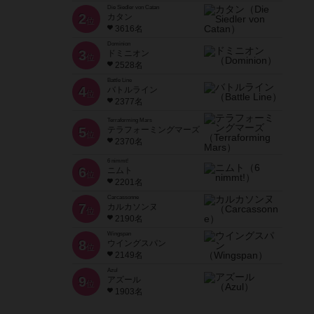
Die Siedler von Catan
2
カタン
位
3616名
Dominion
3
ドミニオン
位
2528名
Battle Line
4
バトルライン
位
2377名
Terraforming Mars
5
テラフォーミングマーズ
位
2370名
6 nimmt!
6
ニムト
位
2201名
Carcassonne
7
カルカソンヌ
位
2190名
Wingspan
8
ウイングスパン
位
2149名
Azul
9
アズール
位
1903名