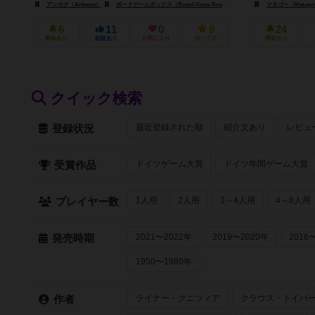
アンカナ（Ankama）
ボードゲームボックス（Board Game Box）
ブライアン・ピクニック（Brain
マタゴー（Matago
6
11
0
9
24
興味あり
経験あり
お気に入り
持ってる
興味あり
クイック検索
最近登録された順
紹介文あり
レビュ
登録状況
ドイツゲーム大賞
ドイツ年間ゲーム大賞
受賞作品
1人用
2人用
3～4人用
4～8人用
プレイヤー数
2021〜2022年
2019〜2020年
2016
発売時期
1950〜1980年
ライナー・クニツィア
クラウス・トイバ
作者