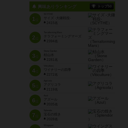
興味ありランキング
トップ50
SCYTHE
1
サイズ -大鎌戦役-
位
2415名
Terraforming Mars
2
テラフォーミングマーズ
位
2394名
Stone Garden
3
枯山水
位
2281名
Viticulture
4
ワイナリーの四季
位
2272名
Agricola
5
アグリコラ
位
2119名
Azul
6
アズール
位
2035名
Splendor
7
宝石の煌き
位
2028名
Wingspan