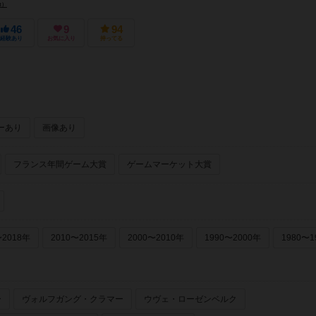
 Picnic）
t）
46
9
94
経験あり
お気に入り
持ってる
ーあり
画像あり
フランス年間ゲーム大賞
ゲームマーケット大賞
〜2018年
2010〜2015年
2000〜2010年
1990〜2000年
1980〜1
ー
ヴォルフガング・クラマー
ウヴェ・ローゼンベルク