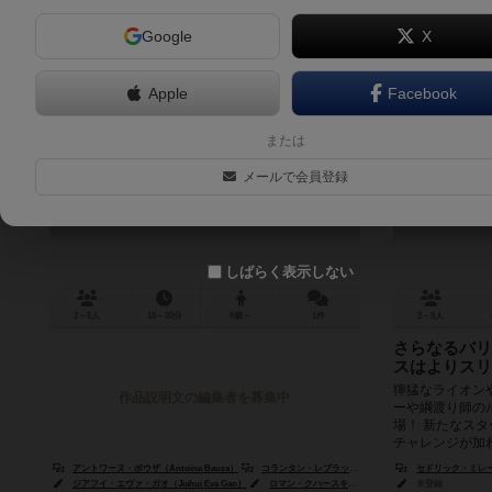
Google
X
Apple
Facebook
ドラフトザウルス：エアリアルショ
ミープルサ
または
ウ（拡張）
ー！（拡張
メールで会員登録
Draftosaurus: Aerial Show
Meeple Circus
しばらく表示しない
2～5人
15～20分
8歳～
1件
2～5人
さらなるバリ
スはよりスリ
獰猛なライオン
作品説明文の編集者を募集中
ーや綱渡り師の
場！ 新たなス
チャレンジが加わ
アントワーヌ・ボウザ（Antoine Bauza）
コランタン・レブラット（Corentin Lebrat）
セドリック・ミレー（Cé
ルドヴィ
ジアフイ・エヴァ・ガオ（Jiahui Eva Gao）
ロマン・クハースキー（Roman Kucharski）
未登録