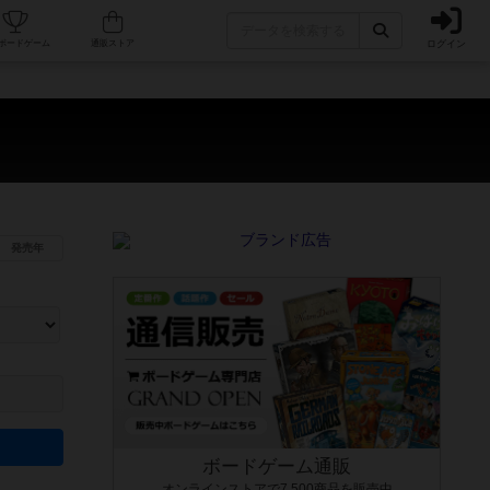
ログイン
カフェ/店舗
人気ボードゲーム
通販ストア
発売年
ます。マニュアルを読む時間や参加者へのルール説明時間は含まれていないため、初めて遊
できるよう、中世ファンタジー・クッキング・海賊同士の対決など、ゲームコンセプトを絞
にボードゲームに慣れている方向けの絞込機能です。例えば「ダイスロール」はランダム値
ボードゲーム通販
オンラインストアで7,500商品を販売中