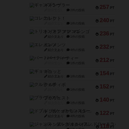
ギャンブラー
257
PT
紹介文なし
2件の投稿
コレクト！
240
PT
紹介文なし
1件の投稿
トリオンフ ア マレンゴ
236
PT
紹介文あり
1件の投稿
エレメンツ
232
PT
紹介文あり
4件の投稿
バー！パーティー
212
PT
紹介文なし
1件の投稿
ギョッと
154
PT
紹介文あり
1件の投稿
クルティボ
152
PT
紹介文なし
1件の投稿
ブラヴェスト
140
PT
紹介文なし
1件の投稿
ドブル：ポケットモンスター
122
PT
紹介文あり
4件の投稿
ジャンヌ・ダルク-オルレアン ドロー＆ライト
118
PT