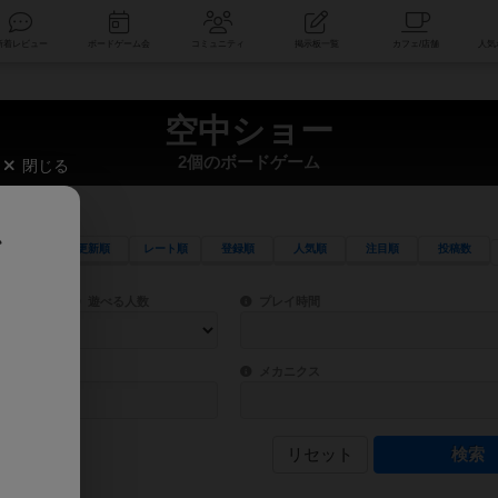
索
新着レビュー
ボードゲーム会
コミュニティ
掲示板一覧
空中ショー
2個のボードゲーム
閉じる
、
更新順
レート順
登録順
人気順
注目順
投稿数
ワード検索ができます。
検索できます。
プレイ対象人数に含まれるボードゲームを指定します。
目安となる所要時間を指定することができ
遊べる人数
プレイ時間
物などモチーフ・ストーリーを指定することができます。直感的にゲームシステムを理解
ゲーム性を構成するコアシステムです。主
バー
メカニクス
リセット