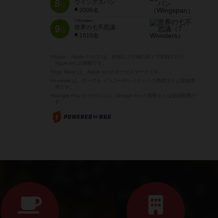
8
ウイングスパン
位
2006名
7 Wonders
9
世界の七不思議
位
1919名
※Apple、Apple のロゴ は、米国および他の国々で登録された
Apple Inc.の商標です。
※App Store は、Apple Inc.のサービスマークです。
※Android は、グーグル インコーポレイテッドの商標または登録商
標です。
※Google Play とそのロゴは、Google Inc.の商標または登録商標で
す。