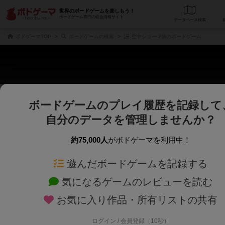
世界のボードゲームを楽しもう！
ボードゲーム専門の総合情報サイト
データベース
検
ボドゲーマTOP
ボードゲームの検索
空中ショー 2個のボードゲーム
ボードゲームのプレイ履歴を記録して
さくさく表示
じっくり表示
自分のデータを管理しませんか？
商品名、商品説明文、デザイナー名、テーマ名、メカニクス名を対象にフリー
ゲームデザイナー名を指定して
フリーワード
ゲームデザイナー
約75,000人
がボドゲーマを利用中！
遊んだボードゲームを記録する
対象年齢を指定します。
世界観や登場人
対象年齢
テーマ/フレー
気になるゲームのレビューを読む
お気に入り作品・所有リストの共有
ログイン / 会員登録（10秒）