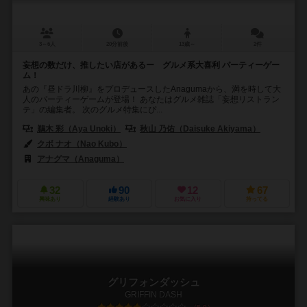
3～6人
20分前後
13歳～
2件
妄想の数だけ、推したい店があるー グルメ系大喜利 パーティーゲー
ム！
あの『昼ドラ川柳』をプロデュースしたAnagumaから、満を時して大
人のパーティーゲームが登場！ あなたはグルメ雑誌「妄想リストラン
テ」の編集者。 次のグルメ特集にぴ...
鵜木 彩（Aya Unoki）
秋山 乃佑（Daisuke Akiyama）
クボ ナオ（Nao Kubo）
アナグマ（Anaguma）
32
90
12
67
興味あり
経験あり
お気に入り
持ってる
グリフォンダッシュ
GRIFFIN DASH