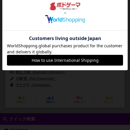
シークレットランキング ポータブル
Secret Ranking Portable
3～10人
10～30分
12歳～
0件
作品説明文の編集者を募集中
秋山 乃佑（Daisuke Akiyama）
川﨑 塁（Rui Kawasaki）
アナグマ（Anaguma）
0
0
0
0
興味あり
経験あり
お気に入り
持ってる
クイック検索