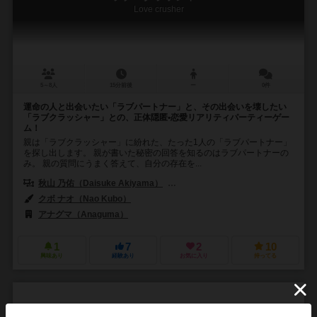
Love crusher
5～8人
15分前後
ー
0件
運命の人と出会いたい「ラブパートナー」と、その出会いを壊したい
「ラブクラッシャー」との、正体隠匿•恋愛リアリティパーティーゲー
ム！
親は「ラブクラッシャー」に紛れた、たった1人の「ラブパートナー」
を探し出します。 親が書いた秘密の回答を知るのはラブパートナーの
み。 親の質問にうまく答えて、自分の存在を...
秋山 乃佑（Daisuke Akiyama）
朝倉 道宏（Michihiro Asakura）
クボ ナオ（Nao Kubo）
アナグマ（Anaguma）
1
7
2
10
興味あり
経験あり
お気に入り
持ってる