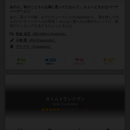
あの人、私のことそんな風に思ってたなんて… ちょっと大人なパーテ
ィーゲーム♡
あの『昼ドラ川柳』をプロデュースしたAnagumaから、満を時して大
人のパーティーゲームが登場！ みんなに配られた順位をヒントに、秘
密のランキングを当てるちょっと大人な...
朝倉 道宏（Michihiro Asakura）
秋山 乃佑（Daisuke Akiyama）
川崎 塁（Rui Kawasaki）
アナグマ（Anaguma）
84
265
56
127
興味あり
経験あり
お気に入り
持ってる
タイムトランクマン
Time Trunk Man
5.8