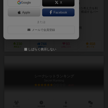
Google
X
脳がとろける！大人も子供も夢中になれる超理系カルタ
『トポロメモリー』では「トポロジー的に同じ形」という考え方を利
用します。 トポロジーとは、ざっくり言うと、図形を、構成するパー
Apple
Facebook
ツの数と、図形の中にある穴の数で区別すると...
または
ミヤザキ ユウ（Yu Miyazaki）
秋山 乃佑（Daisuke Akiyama）
HAFT DESIGN
メールで会員登録
バンソウ（Banso）
230
744
93
458
興味あり
経験あり
お気に入り
持ってる
しばらく表示しない
シークレットランキング
Secret Ranking
6.0
3～10人
10分前後
18歳～
6件