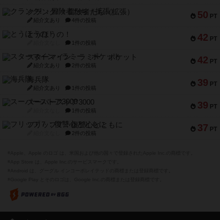
クランク! ：冒険者たち（拡張）
50
PT
紹介文あり
4件の投稿
とうほうの！
42
PT
紹介文なし
1件の投稿
スターマイン・ラミー ポケット
42
PT
紹介文あり
2件の投稿
海兵隊
39
PT
紹介文あり
1件の投稿
スーパーストア3000
39
PT
紹介文なし
1件の投稿
フリップ７：復讐心とともに
37
PT
紹介文なし
2件の投稿
※Apple、Apple のロゴ は、米国および他の国々で登録されたApple Inc.の商標です。
※App Store は、Apple Inc.のサービスマークです。
※Android は、グーグル インコーポレイテッドの商標または登録商標です。
※Google Play とそのロゴは、Google Inc.の商標または登録商標です。