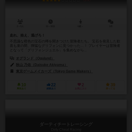
5.9
2～5人
15～30分
6歳～
1件
走れ、拾え、逃げろ！
不思議な橙色の宝石の噂を聞きつけた冒険者たち。 宝石を発見した歓
喜も束の間、獰猛なグリフォンに見つかった…！ プレイヤーは冒険者
となって「グリフォンジュエル」を集めながら...
オグランド（Oguland）
秋山 乃佑（Daisuke Akiyama）
東京ゲームメイカーズ（Tokyo Game Makers）
10
22
2
39
興味あり
経験あり
お気に入り
持ってる
ダーティチートレーシング
Dirty Cheat Racing