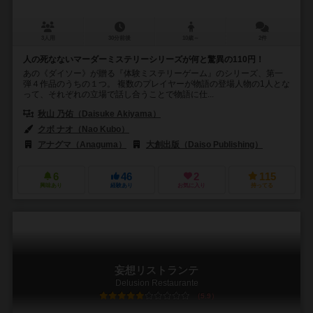
3人用
30分前後
10歳～
2件
人の死なないマーダーミステリーシリーズが何と驚異の110円！
あの《ダイソー》が贈る『体験ミステリーゲーム』のシリーズ、第一
弾４作品のうちの１つ。 複数のプレイヤーが物語の登場人物の1人とな
って、それぞれの立場で話し合うことで物語に仕...
秋山 乃佑（Daisuke Akiyama）
クボ ナオ（Nao Kubo）
アナグマ（Anaguma）
大創出版（Daiso Publishing）
6
46
2
115
興味あり
経験あり
お気に入り
持ってる
妄想リストランテ
Delusion Restaurante
5.9