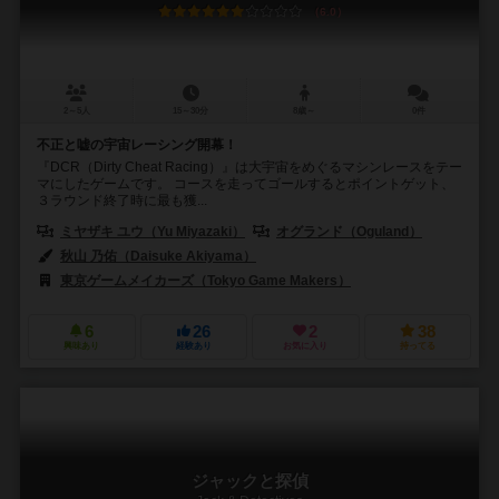
6.0
2～5人
15～30分
8歳～
0件
不正と嘘の宇宙レーシング開幕！
『DCR（Dirty Cheat Racing）』は大宇宙をめぐるマシンレースをテー
マにしたゲームです。 コースを走ってゴールするとポイントゲット、
３ラウンド終了時に最も獲...
ミヤザキ ユウ（Yu Miyazaki）
オグランド（Oguland）
秋山 乃佑（Daisuke Akiyama）
東京ゲームメイカーズ（Tokyo Game Makers）
6
26
2
38
興味あり
経験あり
お気に入り
持ってる
ジャックと探偵