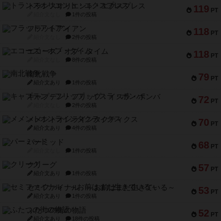
トランスオリエント・エクスプレス
119
PT
紹介文なし
1件の投稿
フラットアイアン
118
PT
紹介文なし
2件の投稿
エコーズ・オブ・タイム
118
PT
紹介文なし
8件の投稿
南北戦争
79
PT
紹介文あり
1件の投稿
キャプテン・フリップ：イスラ・ボンバ
72
PT
紹介文なし
2件の投稿
メメントオンラインタクティクス
70
PT
紹介文あり
4件の投稿
パーミッド
68
PT
紹介文なし
1件の投稿
クリーグ
57
PT
紹介文あり
1件の投稿
セミファイナル ～お前はまだ生きている～
53
PT
紹介文あり
1件の投稿
ふたつの街の物語
52
PT
紹介文あり
18件の投稿