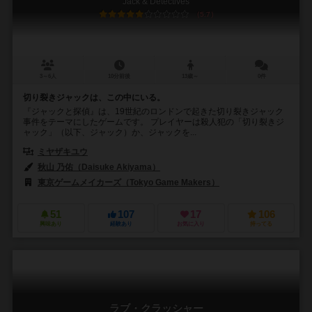
Jack & Detectives
5.7
3～6人
10分前後
13歳～
0件
切り裂きジャックは、この中にいる。
『ジャックと探偵』は、19世紀のロンドンで起きた切り裂きジャック
事件をテーマにしたゲームです。 プレイヤーは殺人犯の「切り裂きジ
ャック」（以下、ジャック）か、ジャックを...
ミヤザキユウ
秋山 乃佑（Daisuke Akiyama）
東京ゲームメイカーズ（Tokyo Game Makers）
51
107
17
106
興味あり
経験あり
お気に入り
持ってる
ラブ・クラッシャー