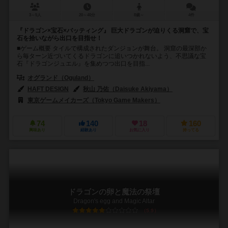
3～5人
20～40分
8歳～
4件
『ドラゴン×宝石×バッティング』 巨大ドラゴンが迫りくる洞窟で、宝
石を拾いながら出口を目指せ！
■ゲーム概要 タイルで構成されたダンジョンが舞台。 洞窟の最深部か
ら毎ターン近づいてくるドラゴンに追いつかれないよう、不思議な宝
石『ドラゴンジュエル』を集めつつ出口を目指...
オグランド（Oguland）
HAFT DESIGN
秋山 乃佑（Daisuke Akiyama）
東京ゲームメイカーズ（Tokyo Game Makers）
74
140
18
160
興味あり
経験あり
お気に入り
持ってる
ドラゴンの卵と魔法の祭壇
Dragon's egg and Magic Altar
5.9