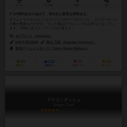
2～4人
20～40分
10歳～
5件
3つの時代をかけぬけて、失われし財宝を回収せよ。
タイムトラベル×トレジャーハントがテーマのゲーム。 コンポーネント
の数が豊富なのですが、プレイ感はとてもシンプルな作りになってい
ます。 簡単に言うと「マップ上に落ちて...
オグランド（Oguland）
HAFT DESIGN
秋山 乃佑（Daisuke Akiyama）
東京ゲームメイカーズ（Tokyo Game Makers）
44
112
13
93
興味あり
経験あり
お気に入り
持ってる
ドラゴンダッシュ
Dragon Dash
5.7