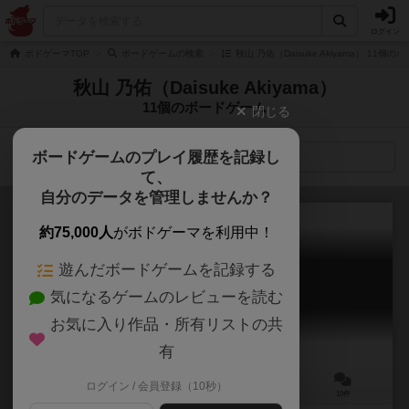
ログイン
ボドゲーマTOP
ボードゲームの検索
秋山 乃佑（Daisuke Akiyama） 11個
秋山 乃佑（Daisuke Akiyama）
11個のボードゲーム
閉じる
ボードゲームのプレイ履歴を記録し
検索メニュー
て、
自分のデータを管理しませんか？
約75,000人
がボドゲーマを利用中！
遊んだボードゲームを記録する
トポロメモリー
気になるゲームのレビューを読む
Topolo Memory
5.5
お気に入り作品・所有リストの共
有
ログイン / 会員登録（10秒）
2～5人
10分前後
5歳～
10件