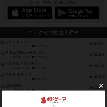
ボドゲーマのアプリ版はこちら
アクセス数 急上昇中
コレクト！
340
PT
紹介文なし
1件の投稿
無限まちがいさがし
322
PT
紹介文あり
2件の投稿
ガルフストライク
217
PT
紹介文あり
1件の投稿
クルティボ
203
PT
紹介文なし
1件の投稿
1809
112
PT
紹介文あり
1件の投稿
ファースト・イン・フライト
108
PT
紹介文あり
3件の投稿