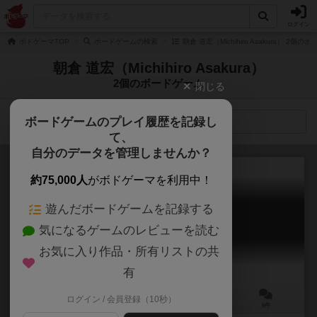
ログイン
ボドゲーマTOP
ボードゲームの検索
朝倉 道宏（Michihiro Asakura） 2個
朝倉 道宏（Michihiro Asakura）
2個のボードゲーム
閉じる
ボードゲームのプレイ履歴を記録し
検索メニュー
て、
自分のデータを管理しませんか？
約75,000人
がボドゲーマを利用中！
遊んだボードゲームを記録する
シークレットランキング
気になるゲームのレビューを読む
Secret Ranking
6.0
お気に入り作品・所有リストの共
有
ログイン / 会員登録（10秒）
3～10人
10分前後
18歳～
6件