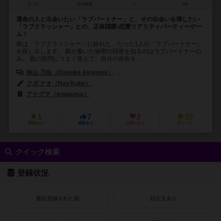
5～8人
15分前後
ー
0件
運命の人と出会いたい「ラブパートナー」と、その出会いを壊したい
「ラブクラッシャー」との、正体隠匿•恋愛リアリティパーティーゲー
ム！
親は「ラブクラッシャー」に紛れた、たった1人の「ラブパートナー」
を探し出します。 親が書いた秘密の回答を知るのはラブパートナーの
み。 親の質問にうまく答えて、自分の存在を...
秋山 乃佑（Daisuke Akiyama）
朝倉 道宏（Michihiro Asakura）
クボ ナオ（Nao Kubo）
アナグマ（Anaguma）
1
7
2
10
興味あり
経験あり
お気に入り
持ってる
クイック検索
登録状況
最近登録された順
紹介文あり