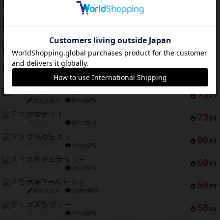
モズビ－ズ・レイダ－ズ
94
PT
紹介文あり
1件の投稿
テンプテーション
79
PT
紹介文なし
2件の投稿
インドネシア
78
PT
紹介文あり
2件の投稿
宵と暁の呪文書
75
PT
紹介文あり
8件の投稿
リスボン・トラム 28
73
PT
紹介文あり
9件の投稿
アマナイト
73
PT
紹介文なし
1件の投稿
ブラヴェスト
66
PT
紹介文なし
1件の投稿
スペクタキュラー
60
PT
紹介文なし
1件の投稿
スモールワールド
59
PT
紹介文あり
13件の投稿
ギャンブラー
58
PT
紹介文なし
2件の投稿