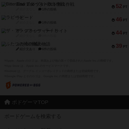
Bitter End ブタペスト救出作戦
52
PT
紹介文なし
1件の投稿
ラピード
46
PT
紹介文なし
1件の投稿
ザ・フラッフィー・ライト
44
PT
紹介文なし
0件の投稿
ふたつの城の物語
39
PT
紹介文あり
6件の投稿
※Apple、Apple のロゴ は、米国および他の国々で登録されたApple Inc.の商標です。
※App Store は、Apple Inc.のサービスマークです。
※Android は、グーグル インコーポレイテッドの商標または登録商標です。
※Google Play とそのロゴは、Google Inc.の商標または登録商標です。
ボドゲーマTOP
ボードゲームを検索する