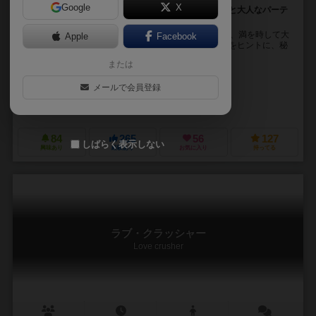
Google
X
あの人、私のことそんな風に思ってたなんて… ちょっと大人なパーテ
ィーゲーム♡
あの『昼ドラ川柳』をプロデュースしたAnagumaから、満を時して大
Apple
Facebook
人のパーティーゲームが登場！ みんなに配られた順位をヒントに、秘
密のランキングを当てるちょっと大人な...
または
朝倉 道宏（Michihiro Asakura）
秋山 乃佑（Daisuke Akiyama）
メールで会員登録
川崎 塁（Rui Kawasaki）
アナグマ（Anaguma）
84
265
56
127
しばらく表示しない
興味あり
経験あり
お気に入り
持ってる
ラブ・クラッシャー
Love crusher