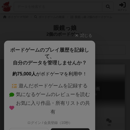
ログイン
ボドゲーマTOP
ボードゲームの検索
眼鏡っ娘 2個のボードゲーム
眼鏡っ娘
2個のボードゲーム
閉じる
ボードゲームのプレイ履歴を記録し
検索メニュー
て、
自分のデータを管理しませんか？
約75,000人
がボドゲーマを利用中！
遊んだボードゲームを記録する
めがぷろ！全女子めがねっ娘化計画
気になるゲームのレビューを読む
Mega Pro! Zenjoshi Meganekko Keikaku
お気に入り作品・所有リストの共
有
ログイン / 会員登録（10秒）
2～4人
20～40分
8歳～
3件