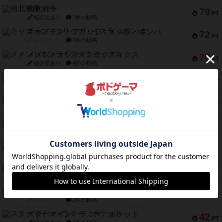
南北戦争
79
PT
紹介文あり
1件の投稿
キャプテン・フリップ：イスラ・ボンバ
72
PT
紹介文なし
2件の投稿
メメントオンラインタクティクス
70
PT
紹介文あり
4件の投稿
パーミッド
68
PT
紹介文なし
1件の投稿
クリーグ
57
PT
紹介文あり
1件の投稿
セミファイナル ～お前はまだ生きている～
53
PT
紹介文あり
1件の投稿
ふたつの街の物語
52
PT
紹介文あり
18件の投稿
クランク! ：冒険者たち（拡張）
50
PT
紹介文あり
4件の投稿
とうほうの！
42
PT
紹介文なし
1件の投稿
スターマイン・ラミー ポケット
42
PT