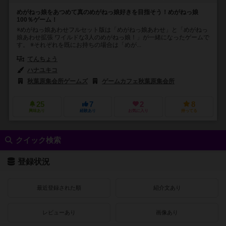
めがねっ娘をあつめて真のめがねっ娘好きを目指そう！めがねっ娘
100％ゲーム！
※めがねっ娘あわせフルセット版は「めがねっ娘あわせ」と「めがねっ
娘あわせ拡張 ワイルドな3人のめがねっ娘！」が一緒になったゲームで
す。 ※それぞれを既にお持ちの場合は「めが...
てんちょう
ハナユキコ
秋葉原集会所ゲームズ
ゲームカフェ秋葉原集会所
25
7
2
8
興味あり
経験あり
お気に入り
持ってる
クイック検索
登録状況
最近登録された順
紹介文あり
レビューあり
画像あり