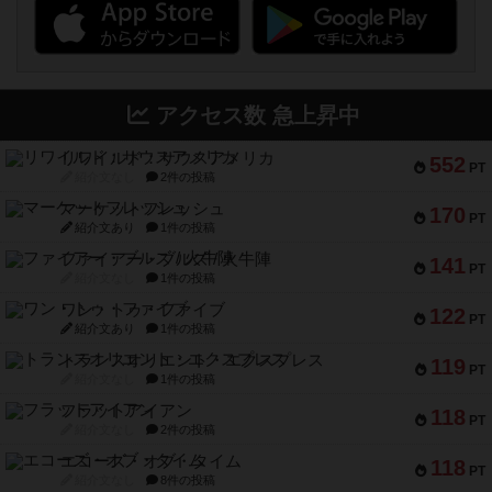
アクセス数 急上昇中
リワイルド：サウスアメリカ
552
PT
紹介文なし
2件の投稿
マーケットフレッシュ
170
PT
紹介文あり
1件の投稿
ファイアー・ブルズ / 火牛陣
141
PT
紹介文なし
1件の投稿
ワン・トゥ・ファイブ
122
PT
紹介文あり
1件の投稿
トランスオリエント・エクスプレス
119
PT
紹介文なし
1件の投稿
フラットアイアン
118
PT
紹介文なし
2件の投稿
エコーズ・オブ・タイム
118
PT
紹介文なし
8件の投稿