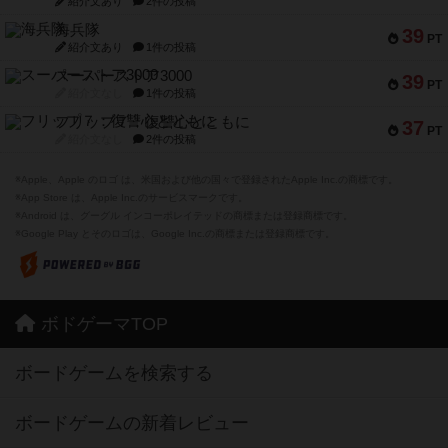
紹介文あり
2件の投稿
海兵隊
39
PT
紹介文あり
1件の投稿
スーパーストア3000
39
PT
紹介文なし
1件の投稿
フリップ７：復讐心とともに
37
PT
紹介文なし
2件の投稿
※Apple、Apple のロゴ は、米国および他の国々で登録されたApple Inc.の商標です。
※App Store は、Apple Inc.のサービスマークです。
※Android は、グーグル インコーポレイテッドの商標または登録商標です。
※Google Play とそのロゴは、Google Inc.の商標または登録商標です。
ボドゲーマTOP
ボードゲームを検索する
ボードゲームの新着レビュー