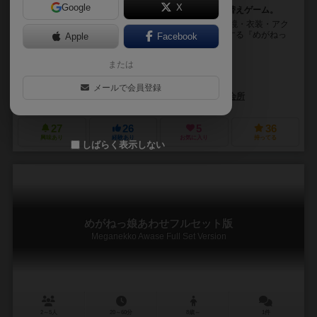
Google
X
透明カードで見た目が変えられる！めがねっ娘化着せ替えゲーム。
めがねっ娘の可能性は無限大！ めがぷろ！は集めた眼鏡・衣装・アク
セサリーを女の子に装備させて、理想のめがねっ娘にする『めがねっ
Apple
Facebook
娘化着せ替えゲーム』です。 集めたア...
または
てんちょう
ハナユキコ
メールで会員登録
秋葉原集会所ゲームズ
ゲームカフェ秋葉原集会所
27
26
5
36
興味あり
経験あり
お気に入り
持ってる
しばらく表示しない
めがねっ娘あわせフルセット版
Meganekko Awase Full Set Version
2～5人
20～60分
8歳～
1件