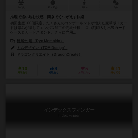
2～3人
10～20分
12歳～
0件
推理で追い込む快感 閃きでくつがえす快楽
初回生産100個限定、たくさんのコンポーネントが増えた豪華版!!! カー
ドは厚みが増してエンボス加工の高級仕様。 ロゴ刻印入り木製カード
ケース＆カードスタンド、さらに専用...
桃居土 竜（Ryo Momoido）
トムデザイン（TOM Design）
ドラゴンクリエイト（DragonCreate）
10
8
5
11
興味あり
経験あり
お気に入り
持ってる
インデックスフィンガー
Index Finger