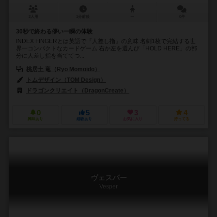
2人用
1分前後
ー
0件
30秒で終わる儚い一瞬の体験
INDEX FINGERとは英語で『人差し指』の意味 名刺1枚で完結する世
界一コンパクトなカードゲーム 右か左を選んび「HOLD HERE」の部
分に人差し指を当ててつ...
桃居土 竜（Ryo Momoido）
トムデザイン（TOM Design）
ドラゴンクリエイト（DragonCreate）
0
5
3
4
興味あり
経験あり
お気に入り
持ってる
ヴェスパー
Vesper