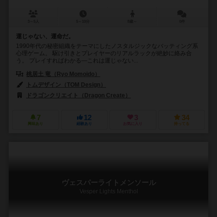
3～5人
5～10分
8歳～
0件
運じゃない、運命だ。
1990年代の秘密組織をテーマにしたノスタルジックなバッティング系
心理ゲーム。 駆け引きとプレイヤーのリアルラックが絶妙に絡み合
う。 プレイすればわかる—これは運じゃない...
桃居土 竜（Ryo Momoido）
トムデザイン（TOM Design）
ドラゴンクリエイト（Dragon Create）
7
12
3
34
興味あり
経験あり
お気に入り
持ってる
ヴェスパーライトメンソール
Vesper Lights Menthol