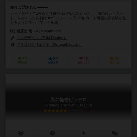
知れば 消される———
カードを並べて1枚めくり書かれた指示に従うだけ 「血の付いたカー
ド」をめくったら負け ■ゲームルール ①.準備 カード裏面の背表紙が見
えるように並べ『ファイル棚』...
桃居土 竜（Ryo Momoido）
トムデザイン（TOM Design）
ドラゴンクリエイト（DragonCreate）
22
22
10
32
興味あり
経験あり
お気に入り
持ってる
風の怪物ピラデロ
Piradero The Wind Creature
6.1