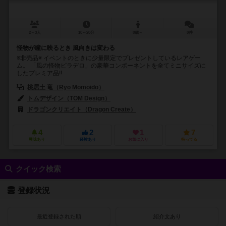
2～3人
10～20分
8歳～
0件
怪物が瞳に映るとき 風向きは変わる
※非売品※ イベントのときに少量限定でプレゼントしているレアゲー
ム。 「風の怪物ピラデロ」の豪華コンポーネントを全てミニサイズに
したプレミア品!!
桃居土 竜（Ryo Momoido）
トムデザイン（TOM Design）
ドラゴンクリエイト（Dragon Create）
4
2
1
7
興味あり
経験あり
お気に入り
持ってる
クイック検索
登録状況
最近登録された順
紹介文あり