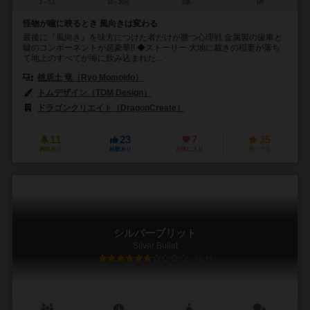
2～3人
10～20分
8歳～
1件
怪物が瞳に映るとき 風向きは変わる
最後に『風向き』を味方につけた者だけが勝つ心理戦 金属製の歯車と
鍵のコンポーネントが超豪華!! ◆ストーリー 大地に裁きの稲妻が落ち
て地上のすべてが海に飲み込まれた...
桃居土 竜（Ryo Momoido）
トムデザイン（TOM Design）
ドラゴンクリエイト（DragonCreate）
11
23
7
35
興味あり
経験あり
お気に入り
持ってる
シルバーブリット
Silver Bullet
6.1