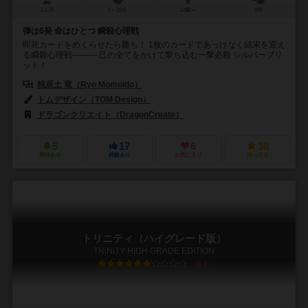
2人用
1～10分
12歳～
0件
弾は6発 命はひとつ 瞬殺心理戦
即死カードをめくらせたら勝ち！ 1枚のカードであっけなく結末を迎え
る瞬殺心理戦——— 己の全てをかけて撃ち込む一撃必殺 シルバーブリ
ット！
桃居土 竜（Ryo Momoido）
トムデザイン（TOM Design）
ドラゴンクリエイト（DragonCreate）
5
17
6
38
興味あり
経験あり
お気に入り
持ってる
トリニティ（ハイグレード版）
TRiNiTY HIGH GRADE EDITION
6.2