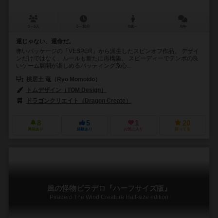
3～5人
5～10分
8歳～
0件
運じゃない、運命だ。
赤いパッケージの「VESPER」から派生したスピンオフ作品。 デザイ
ンだけではなく、ルールも新たに再構築。 スピーディーでテンポの良
いゲーム展開が楽しめるバッティング系心...
桃居土 竜（Ryo Momoido）
トムデザイン（TOM Design）
ドラゴンクリエイト（Dragon Create）
8
5
1
20
興味あり
経験あり
お気に入り
持ってる
風の怪物ピラデロ『ハーフサイズ版』
Piradero The Wind Creature Half-size edition