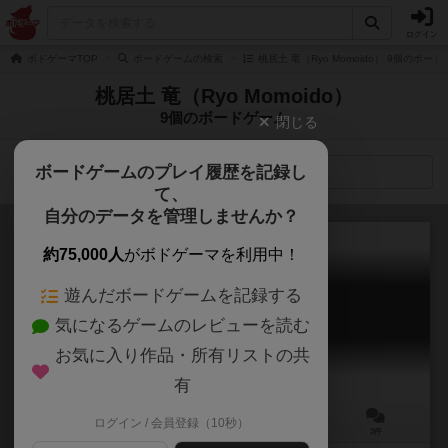
ログイン
ボドゲーマTOP
ボードゲームの検索
桃居土 竜（Ryo Momoido） 9個のボー
桃居土 竜（Ryo Momoido）
9個のボードゲーム
閉じる
ボードゲームのプレイ履歴を記録し
検索メニュー
て、
自分のデータを管理しませんか？
約75,000人
がボドゲーマを利用中！
遊んだボードゲームを記録する
トリニティ
気になるゲームのレビューを読む
TRiNiTY
6.2
お気に入り作品・所有リストの共
有
ログイン / 会員登録（10秒）
2～3人
10～20分
12歳～
3件