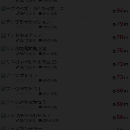
紹介文あり
3件の投稿
モズビ－ズ・レイダ－ズ
94
PT
紹介文あり
1件の投稿
テンプテーション
79
PT
紹介文なし
2件の投稿
インドネシア
78
PT
紹介文あり
2件の投稿
宵と暁の呪文書
75
PT
紹介文あり
8件の投稿
リスボン・トラム 28
73
PT
紹介文あり
9件の投稿
アマナイト
73
PT
紹介文なし
1件の投稿
ブラヴェスト
66
PT
紹介文なし
1件の投稿
スペクタキュラー
60
PT
紹介文なし
1件の投稿
スモールワールド
59
PT
紹介文あり
13件の投稿
ギャンブラー