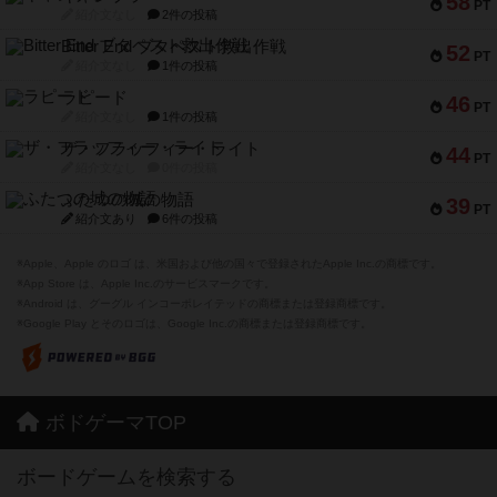
58
PT
紹介文なし
2件の投稿
Bitter End ブタペスト救出作戦
52
PT
紹介文なし
1件の投稿
ラピード
46
PT
紹介文なし
1件の投稿
ザ・フラッフィー・ライト
44
PT
紹介文なし
0件の投稿
ふたつの城の物語
39
PT
紹介文あり
6件の投稿
※Apple、Apple のロゴ は、米国および他の国々で登録されたApple Inc.の商標です。
※App Store は、Apple Inc.のサービスマークです。
※Android は、グーグル インコーポレイテッドの商標または登録商標です。
※Google Play とそのロゴは、Google Inc.の商標または登録商標です。
ボドゲーマTOP
ボードゲームを検索する