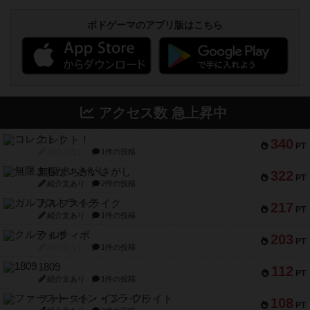
ボドゲーマのアプリ版はこちら
アクセス数 急上昇中
コレクト！
340
PT
紹介文なし
1件の投稿
無限まちがいさがし
322
PT
紹介文あり
2件の投稿
ガルフストライク
217
PT
紹介文あり
1件の投稿
クルティボ
203
PT
紹介文なし
1件の投稿
1809
112
PT
紹介文あり
1件の投稿
ファースト・イン・フライト
108
PT