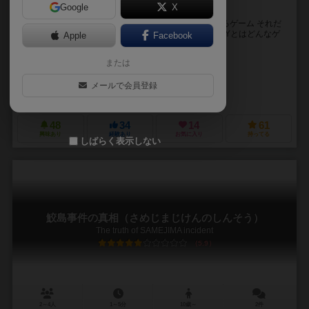
Google
X
推理で追い込む快感 閃きでくつがえす快楽
手札を使って対戦相手の３ケタの数字をピッタリ当てるゲーム それだ
けで予想のナナメ上をいくドラマが生まれる ◆TRiNiTYとはどんなゲ
Apple
Facebook
ーム？ 自分の手札を駆使して相...
または
桃居土 竜（Ryo Momoido）
トムデザイン（TOM Design）
メールで会員登録
ドラゴンクリエイト（DragonCreate）
48
34
14
61
興味あり
経験あり
お気に入り
持ってる
しばらく表示しない
鮫島事件の真相（さめじまじけんのしんそう）
The truth of SAMEJIMA incident
5.9
2～4人
1～5分
10歳～
2件