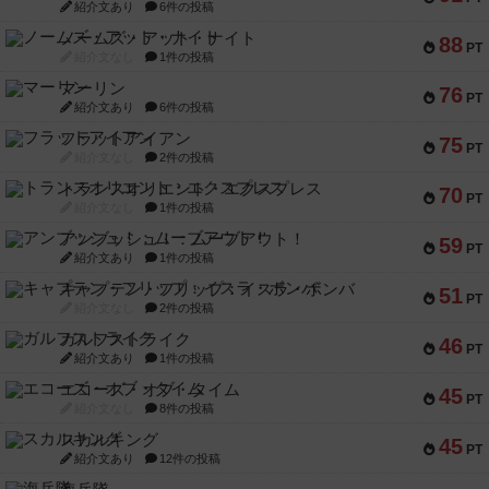
紹介文あり
6件の投稿
ノームズ・アット・ナイト
88
PT
紹介文なし
1件の投稿
マーリン
76
PT
紹介文あり
6件の投稿
フラットアイアン
75
PT
紹介文なし
2件の投稿
トランスオリエント・エクスプレス
70
PT
紹介文なし
1件の投稿
アンブッシュ！：ムーブアウト！
59
PT
紹介文あり
1件の投稿
キャプテン・フリップ：イスラ・ボンバ
51
PT
紹介文なし
2件の投稿
ガルフストライク
46
PT
紹介文あり
1件の投稿
エコーズ・オブ・タイム
45
PT
紹介文なし
8件の投稿
スカルキング
45
PT
紹介文あり
12件の投稿