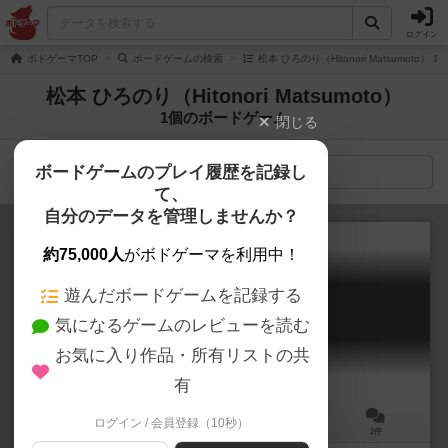
ログイン
ボドゲーマTOP
ボードゲームの検索
松本 ひろのり（Hitonori Matsumoto）
松本 ひろのり（Hitonori Matsumoto）
1個のボードゲーム
閉じる
ボードゲームのプレイ履歴を記録し
検索メニュー
て、
自分のデータを管理しませんか？
約75,000人
がボドゲーマを利用中！
遊んだボードゲームを記録する
スーパーテスカトリポカ!!
気になるゲームのレビューを読む
Super Tezcatlipoca
6.2
お気に入り作品・所有リストの共
有
ログイン / 会員登録（10秒）
2～5人
10～20分
10歳～
2件