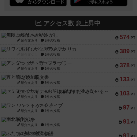
アクセス数 急上昇中
無限まちがいさがし
574
PT
紹介文あり
2件の投稿
リワイルド：サウスアメリカ
389
PT
紹介文なし
2件の投稿
アンダー・ザ・テーブラー
378
PT
紹介文あり
1件の投稿
宵と暁の呪文書
133
PT
紹介文あり
8件の投稿
セミファイナル ～お前はまだ生きている～
103
PT
紹介文あり
1件の投稿
ワン・トゥ・ファイブ
97
PT
紹介文あり
1件の投稿
南北戦争
91
PT
紹介文あり
1件の投稿
ふたつの城の物語
91
PT