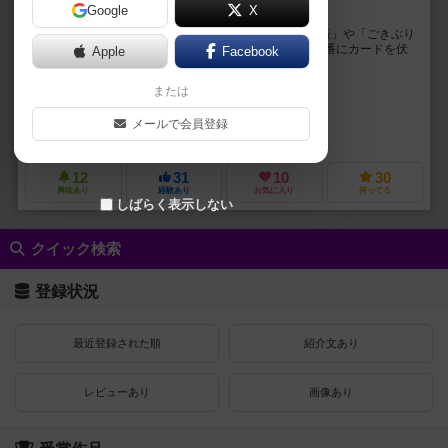
Google
X
協力ゲーム＋ブラフゲーム＝15分間のデスゲーム体験
●はじめに 「SUPERテスカトリポカ!!」は「髑髏と薔薇」や「ごきぶり
ポーカー」に代表されるブラフゲームの一種です。 順番にカードを伏
Apple
Facebook
せて、その真偽を推測することでゲー...
または
松本 ひろのり（Hitonori Matsumoto）
未登録
メールで会員登録
ツクバゲームズ（TsukubaGames）
12
31
10
30
興味あり
経験あり
お気に入り
持ってる
しばらく表示しない
クイック検索
登録状況
最近登録された順
紹介文あり
レビューあり
画像あり