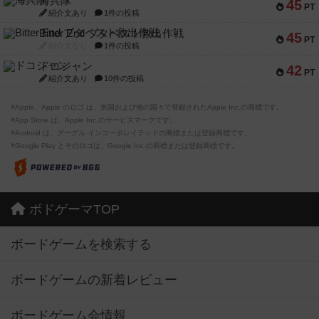
海兵隊
45
PT
紹介文あり
1件の投稿
Bitter End ブタペスト救出作戦
45
PT
紹介文なし
1件の投稿
ドコジャン
42
PT
紹介文あり
10件の投稿
※Apple、Apple のロゴ は、米国および他の国々で登録されたApple Inc.の商標です。
※App Store は、Apple Inc.のサービスマークです。
※Android は、グーグル インコーポレイテッドの商標または登録商標です。
※Google Play とそのロゴは、Google Inc.の商標または登録商標です。
ボドゲーマTOP
ボードゲームを検索する
ボードゲームの新着レビュー
ボードゲーム会情報