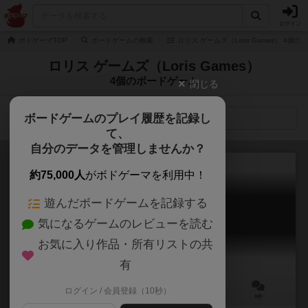
ログイン
ボドゲーマTOP
ボードゲームの検索
ロリス ゲームズ（Loris Games） 4個
ロリス ゲームズ（Loris Games）
4個のボードゲーム
閉じる
ボードゲームのプレイ履歴を記録し
検索メニュー
て、
自分のデータを管理しませんか？
約75,000人
がボドゲーマを利用中！
遊んだボードゲームを記録する
ゴールドリバー
気になるゲームのレビューを読む
Gold River
お気に入り作品・所有リストの共
有
ログイン / 会員登録（10秒）
2～5人
35分前後
8歳～
0件