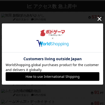
アクセス数 急上昇中
無限まちがいさがし
574
PT
紹介文あり
2件の投稿
リワイルド：サウスアメリカ
389
PT
紹介文なし
2件の投稿
アンダー・ザ・テーブラー
378
PT
紹介文あり
1件の投稿
宵と暁の呪文書
133
PT
紹介文あり
8件の投稿
セミファイナル ～お前はまだ生きている～
103
PT
紹介文あり
1件の投稿
ワン・トゥ・ファイブ
97
PT
紹介文あり
1件の投稿
南北戦争
91
PT
紹介文あり
1件の投稿
ふたつの城の物語
91
PT
紹介文あり
6件の投稿
ノームズ・アット・ナイト
88
PT