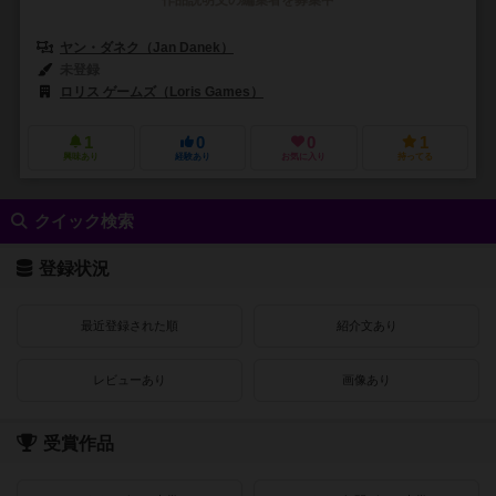
ヤン・ダネク（Jan Danek）
未登録
ロリス ゲームズ（Loris Games）
1
0
0
1
興味あり
経験あり
お気に入り
持ってる
クイック検索
登録状況
最近登録された順
紹介文あり
レビューあり
画像あり
受賞作品