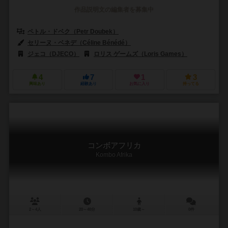
作品説明文の編集者を募集中
ペトル・ドベク（Petr Doubek）
セリーヌ・ベネデ（Céline Bénédé）
ジェコ（DJECO）
ロリス ゲームズ（Loris Games）
4
7
1
3
興味あり
経験あり
お気に入り
持ってる
コンボアフリカ
Kombo Afrika
2～4人
20～40分
10歳～
0件