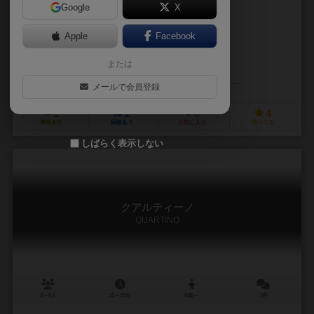
Google
X
作品説明文の編集者を募集中
Apple
Facebook
ブルーノ・カタラ（Bruno Cathala）
ブルーノ・フェイドゥッティ（Brun
または
ジョナサン・アウグムテ（Jonathan Aucomte）
コリア・ボードゲームズ（Korea Boardgames）
ロリス ゲームズ（Lo
メールで会員登録
1
1
0
4
興味あり
経験あり
お気に入り
持ってる
しばらく表示しない
クアルティーノ
QUARTINO
2～6人
15～20分
8歳～
1件