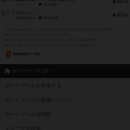
45
PT
紹介文なし
1件の投稿
ドコジャン
42
PT
紹介文あり
10件の投稿
※Apple、Apple のロゴ は、米国および他の国々で登録されたApple Inc.の商標です。
※App Store は、Apple Inc.のサービスマークです。
※Android は、グーグル インコーポレイテッドの商標または登録商標です。
※Google Play とそのロゴは、Google Inc.の商標または登録商標です。
ボドゲーマTOP
ボードゲームを検索する
ボードゲームの新着レビュー
ボードゲーム会情報
メカニクス特集