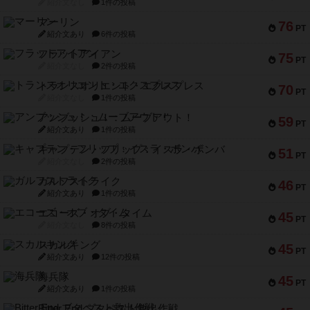
紹介文なし
1件の投稿
マーリン
76
PT
紹介文あり
6件の投稿
フラットアイアン
75
PT
紹介文なし
2件の投稿
トランスオリエント・エクスプレス
70
PT
紹介文なし
1件の投稿
アンブッシュ！：ムーブアウト！
59
PT
紹介文あり
1件の投稿
キャプテン・フリップ：イスラ・ボンバ
51
PT
紹介文なし
2件の投稿
ガルフストライク
46
PT
紹介文あり
1件の投稿
エコーズ・オブ・タイム
45
PT
紹介文なし
8件の投稿
スカルキング
45
PT
紹介文あり
12件の投稿
海兵隊
45
PT
紹介文あり
1件の投稿
Bitter End ブタペスト救出作戦