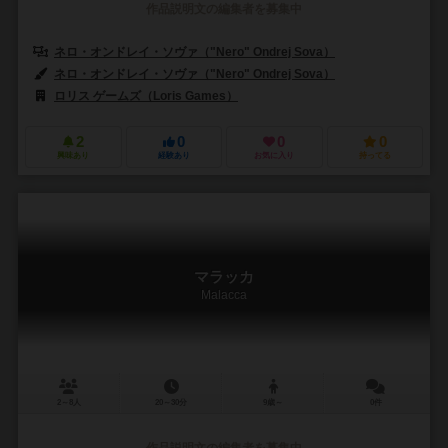
作品説明文の編集者を募集中
ネロ・オンドレイ・ソヴァ（"Nero" Ondrej Sova）
ネロ・オンドレイ・ソヴァ（"Nero" Ondrej Sova）
ロリス ゲームズ（Loris Games）
2
0
0
0
興味あり
経験あり
お気に入り
持ってる
マラッカ
Malacca
2～8人
20～30分
9歳～
0件
作品説明文の編集者を募集中